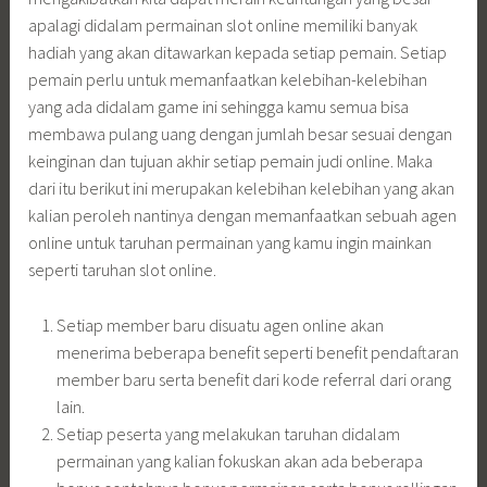
apalagi didalam permainan slot online memiliki banyak
hadiah yang akan ditawarkan kepada setiap pemain. Setiap
pemain perlu untuk memanfaatkan kelebihan-kelebihan
yang ada didalam game ini sehingga kamu semua bisa
membawa pulang uang dengan jumlah besar sesuai dengan
keinginan dan tujuan akhir setiap pemain judi online. Maka
dari itu berikut ini merupakan kelebihan kelebihan yang akan
kalian peroleh nantinya dengan memanfaatkan sebuah agen
online untuk taruhan permainan yang kamu ingin mainkan
seperti taruhan slot online.
Setiap member baru disuatu agen online akan
menerima beberapa benefit seperti benefit pendaftaran
member baru serta benefit dari kode referral dari orang
lain.
Setiap peserta yang melakukan taruhan didalam
permainan yang kalian fokuskan akan ada beberapa