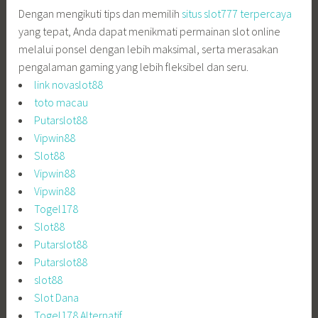
Dengan mengikuti tips dan memilih
situs slot777 terpercaya
yang tepat, Anda dapat menikmati permainan slot online
melalui ponsel dengan lebih maksimal, serta merasakan
pengalaman gaming yang lebih fleksibel dan seru.
link novaslot88
toto macau
Putarslot88
Vipwin88
Slot88
Vipwin88
Vipwin88
Togel178
Slot88
Putarslot88
Putarslot88
slot88
Slot Dana
Togel178 Alternatif