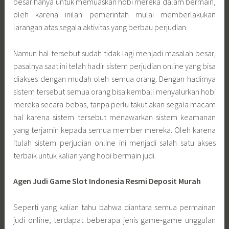
besar hanya untuk memuaskan hobi mereka dalam bermain,
oleh karena inilah pemerintah mulai memberlakukan
larangan atas segala aktivitas yang berbau perjudian.
Namun hal tersebut sudah tidak lagi menjadi masalah besar,
pasalnya saat ini telah hadir sistem perjudian online yang bisa
diakses dengan mudah oleh semua orang. Dengan hadirnya
sistem tersebut semua orang bisa kembali menyalurkan hobi
mereka secara bebas, tanpa perlu takut akan segala macam
hal karena sistem tersebut menawarkan sistem keamanan
yang terjamin kepada semua member mereka. Oleh karena
itulah sistem perjudian online ini menjadi salah satu akses
terbaik untuk kalian yang hobi bermain judi.
Agen Judi Game Slot Indonesia Resmi Deposit Murah
Seperti yang kalian tahu bahwa diantara semua permainan
judi online, terdapat beberapa jenis game-game unggulan