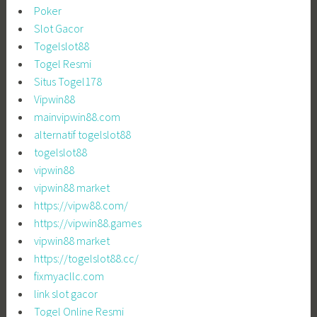
Poker
Slot Gacor
Togelslot88
Togel Resmi
Situs Togel178
Vipwin88
mainvipwin88.com
alternatif togelslot88
togelslot88
vipwin88
vipwin88 market
https://vipw88.com/
https://vipwin88.games
vipwin88 market
https://togelslot88.cc/
fixmyacllc.com
link slot gacor
Togel Online Resmi