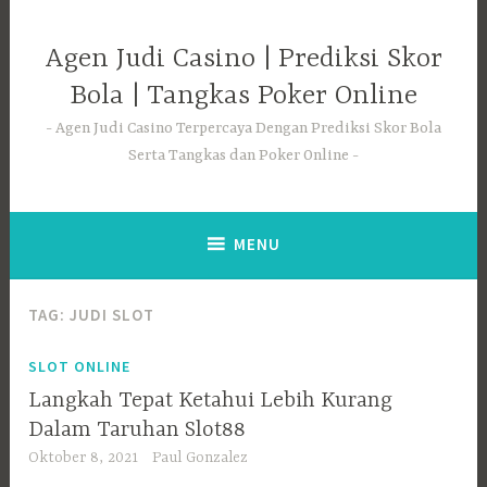
Skip
to
Agen Judi Casino | Prediksi Skor
content
Bola | Tangkas Poker Online
Agen Judi Casino Terpercaya Dengan Prediksi Skor Bola
Serta Tangkas dan Poker Online
MENU
TAG:
JUDI SLOT
SLOT ONLINE
Langkah Tepat Ketahui Lebih Kurang
Dalam Taruhan Slot88
Oktober 8, 2021
Paul Gonzalez