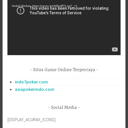
Video
Unduh Berkas: https://youtu.be/k66ujRT-Lqg?_=1
Situs Game Online Terpercaya
indo7poker.com
asiapokerindo.com
Social Media
[DISPLAY_ACURAX_ICONS]