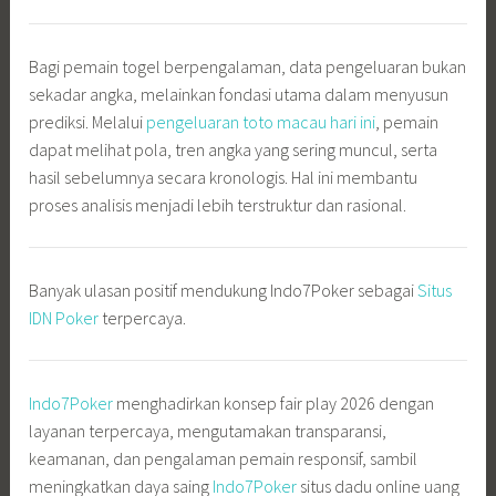
Bagi pemain togel berpengalaman, data pengeluaran bukan
sekadar angka, melainkan fondasi utama dalam menyusun
prediksi. Melalui
pengeluaran toto macau hari ini
, pemain
dapat melihat pola, tren angka yang sering muncul, serta
hasil sebelumnya secara kronologis. Hal ini membantu
proses analisis menjadi lebih terstruktur dan rasional.
Banyak ulasan positif mendukung Indo7Poker sebagai
Situs
IDN Poker
terpercaya.
Indo7Poker
menghadirkan konsep fair play 2026 dengan
layanan terpercaya, mengutamakan transparansi,
keamanan, dan pengalaman pemain responsif, sambil
meningkatkan daya saing
Indo7Poker
situs dadu online uang