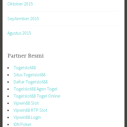
Oktober 2015
September 2015
Agustus 2015
Partner Resmi
Togelslot88
Situs Togelslot88
Daftar Togelslot88
Togelslot88 Agen Togel
Togelslot88 Togel Online
Vipwin88 Slot
Vipwin88 RTP Slot
Vipwin88 Login
IDN Poker