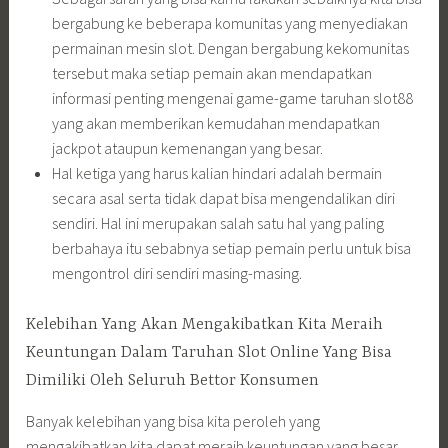
bergabung ke beberapa komunitas yang menyediakan
permainan mesin slot. Dengan bergabung kekomunitas
tersebut maka setiap pemain akan mendapatkan
informasi penting mengenai game-game taruhan slot88
yang akan memberikan kemudahan mendapatkan
jackpot ataupun kemenangan yang besar.
Hal ketiga yang harus kalian hindari adalah bermain
secara asal serta tidak dapat bisa mengendalikan diri
sendiri. Hal ini merupakan salah satu hal yang paling
berbahaya itu sebabnya setiap pemain perlu untuk bisa
mengontrol diri sendiri masing-masing.
Kelebihan Yang Akan Mengakibatkan Kita Meraih
Keuntungan Dalam Taruhan Slot Online Yang Bisa
Dimiliki Oleh Seluruh Bettor Konsumen
Banyak kelebihan yang bisa kita peroleh yang
mengakibatkan kita dapat meraih keuntungan yang besar