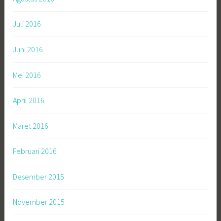
Juli 2016
Juni 2016
Mei 2016
April 2016
Maret 2016
Februari 2016
Desember 2015
November 2015