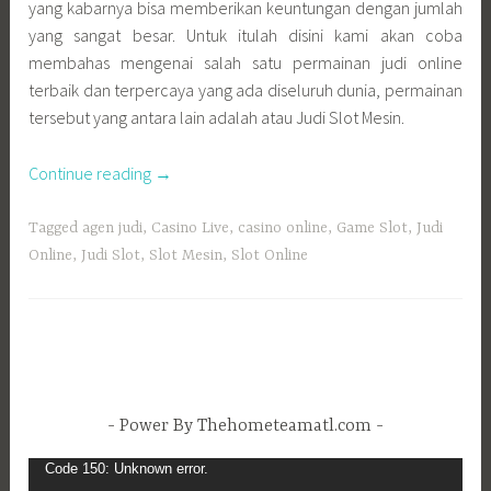
yang kabarnya bisa memberikan keuntungan dengan jumlah
yang sangat besar. Untuk itulah disini kami akan coba
membahas mengenai salah satu permainan judi online
terbaik dan terpercaya yang ada diseluruh dunia, permainan
tersebut yang antara lain adalah
atau Judi Slot Mesin.
“Agen
Continue reading
→
Judi
Game
Tagged
agen judi
,
Casino Live
,
casino online
,
Game Slot
,
Judi
Slot
Online
,
Judi Slot
,
Slot Mesin
,
Slot Online
Indonesia
Resmi
Deposit
Murah”
Power By Thehometeamatl.com
Pemutar
Code 150: Unknown error.