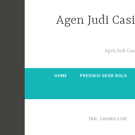
Skip
to
Agen Judi Casi
content
Agen Judi Cas
HOME
PREDIKSI SKOR BOLA
TAG:
CASINO LIVE