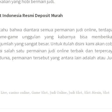
kalian yang hobi bermain judi.
t Indonesia Resmi Deposit Murah
 tahu bahwa diantara semua permainan judi online, terdap
game-game unggulan yang kabarnya bisa memberik
umlah yang sangat besar. Untuk itulah disini kami akan co
salah satu permainan judi online terbaik dan terperca
dunia, permainan tersebut yang antara lain adalah
atau Ju
gen
i
me
 Live
,
casino online
,
Game Slot
,
Judi Online
,
Judi Slot
,
Slot Mesin
,
Slot
t
donesia