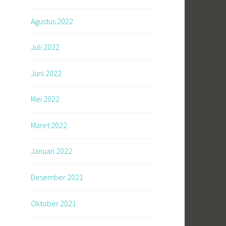
Agustus 2022
Juli 2022
Juni 2022
Mei 2022
Maret 2022
Januari 2022
Desember 2021
Oktober 2021