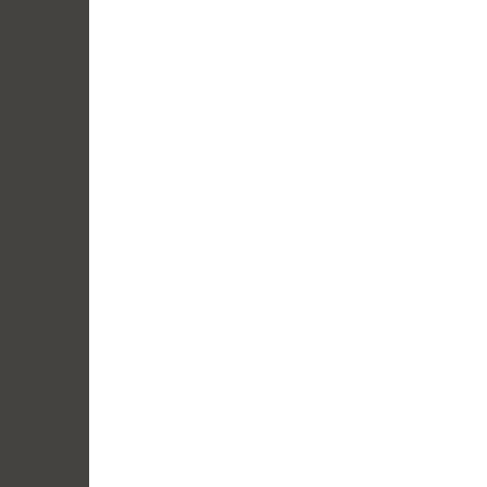
Re
De
Mu