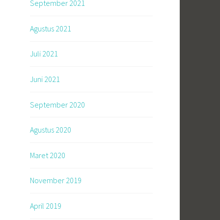
September 2021
Agustus 2021
Juli 2021
Juni 2021
September 2020
Agustus 2020
Maret 2020
November 2019
April 2019