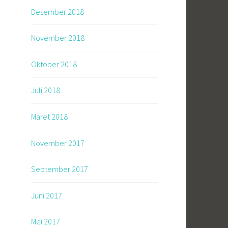
Desember 2018
November 2018
Oktober 2018
Juli 2018
Maret 2018
November 2017
September 2017
Juni 2017
Mei 2017