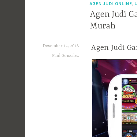
,
AGEN JUDI ONLINE
Agen Judi G
Murah
Desember 12, 2018
Agen Judi Ga
Paul Gonzalez