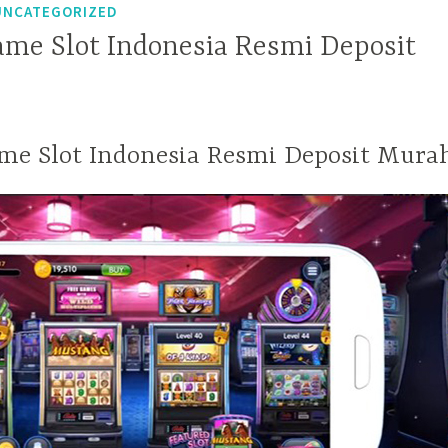
UNCATEGORIZED
ame Slot Indonesia Resmi Deposit
me Slot Indonesia Resmi Deposit Mura