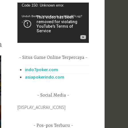
Pemutar
Code 150: Unknown error.
Video
Unduh Berkas: https://youtu.be/k66ujRT-Lqg?
_=1
h
Situs Game Online Terpercaya
indo7poker.com
asiapokerindo.com
Social Media
[DISPLAY_ACURAX_ICONS]
Pos-pos Terbaru