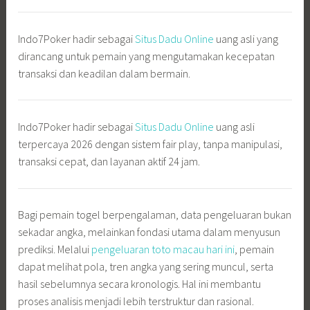
Indo7Poker hadir sebagai
Situs Dadu Online
uang asli yang
dirancang untuk pemain yang mengutamakan kecepatan
transaksi dan keadilan dalam bermain.
Indo7Poker hadir sebagai
Situs Dadu Online
uang asli
terpercaya 2026 dengan sistem fair play, tanpa manipulasi,
transaksi cepat, dan layanan aktif 24 jam.
Bagi pemain togel berpengalaman, data pengeluaran bukan
sekadar angka, melainkan fondasi utama dalam menyusun
prediksi. Melalui
pengeluaran toto macau hari ini
, pemain
dapat melihat pola, tren angka yang sering muncul, serta
hasil sebelumnya secara kronologis. Hal ini membantu
proses analisis menjadi lebih terstruktur dan rasional.