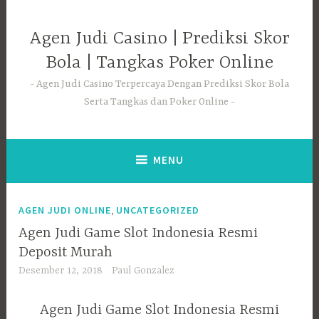
Skip
to
Agen Judi Casino | Prediksi Skor
content
Bola | Tangkas Poker Online
Agen Judi Casino Terpercaya Dengan Prediksi Skor Bola
Serta Tangkas dan Poker Online
MENU
,
AGEN JUDI ONLINE
UNCATEGORIZED
Agen Judi Game Slot Indonesia Resmi
Deposit Murah
Desember 12, 2018
Paul Gonzalez
Agen Judi Game Slot Indonesia Resmi