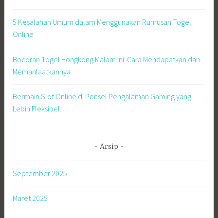
5 Kesalahan Umum dalam Menggunakan Rumusan Togel
Online
Bocoran Togel Hongkong Malam Ini: Cara Mendapatkan dan
Memanfaatkannya
Bermain Slot Online di Ponsel Pengalaman Gaming yang
Lebih Fleksibel
Arsip
September 2025
Maret 2025