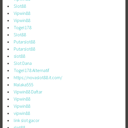
Slot88
Vipwin88
Vipwin88
Togel178
Slot88
Putarslot88
Putarslot88
slot88
Slot Dana
Togel178 Alternatif
https://novaslot88.it.com/
Malaka555
Vipwin88 Daftar
Vipwin88
Vipwin88
vipwin88
link slot gacor
slot88