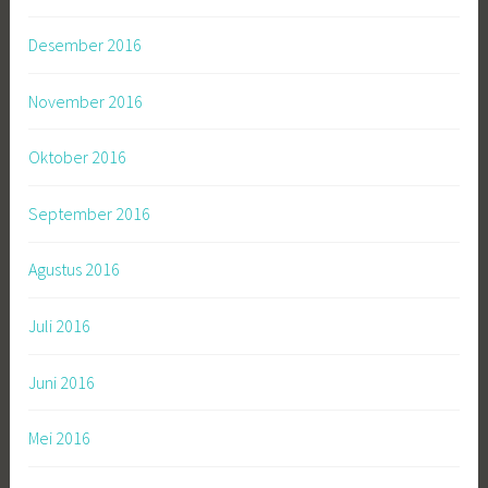
Desember 2016
November 2016
Oktober 2016
September 2016
Agustus 2016
Juli 2016
Juni 2016
Mei 2016