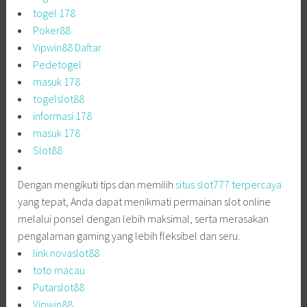
togel 178
Poker88
Vipwin88 Daftar
Pedetogel
masuk 178
togelslot88
informasi 178
masuk 178
Slot88
Dengan mengikuti tips dan memilih
situs slot777 terpercaya
yang tepat, Anda dapat menikmati permainan slot online
melalui ponsel dengan lebih maksimal, serta merasakan
pengalaman gaming yang lebih fleksibel dan seru.
link novaslot88
toto macau
Putarslot88
Vipwin88