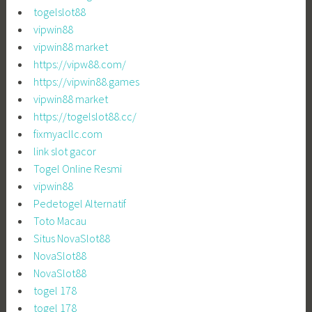
togelslot88
vipwin88
vipwin88 market
https://vipw88.com/
https://vipwin88.games
vipwin88 market
https://togelslot88.cc/
fixmyacllc.com
link slot gacor
Togel Online Resmi
vipwin88
Pedetogel Alternatif
Toto Macau
Situs NovaSlot88
NovaSlot88
NovaSlot88
togel 178
togel 178