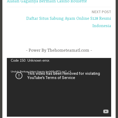
Alasan Gagalnya Bermain Casino Roulette
pos
NEXT POST
Daftar Situs Sabung Ayam Online S128 Resmi
Indonesia
Power By Thehometeamatl.com
Pemutar
Code 150: Unknown error.
Video
Unduh Berkas: https://youtu.be/k66ujRT-Lqg?_=1