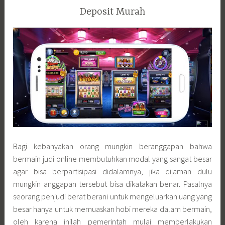
Deposit Murah
Bagi kebanyakan orang mungkin beranggapan bahwa
bermain judi online membutuhkan modal yang sangat besar
agar bisa berpartisipasi didalamnya, jika dijaman dulu
mungkin anggapan tersebut bisa dikatakan benar. Pasalnya
seorang penjudi berat berani untuk mengeluarkan uang yang
besar hanya untuk memuaskan hobi mereka dalam bermain,
oleh karena inilah pemerintah mulai memberlakukan