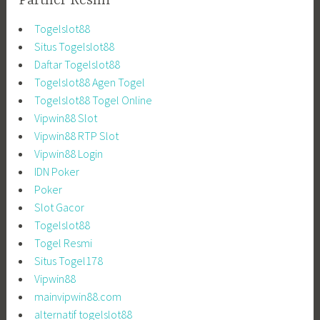
Partner Resmi
Togelslot88
Situs Togelslot88
Daftar Togelslot88
Togelslot88 Agen Togel
Togelslot88 Togel Online
Vipwin88 Slot
Vipwin88 RTP Slot
Vipwin88 Login
IDN Poker
Poker
Slot Gacor
Togelslot88
Togel Resmi
Situs Togel178
Vipwin88
mainvipwin88.com
alternatif togelslot88