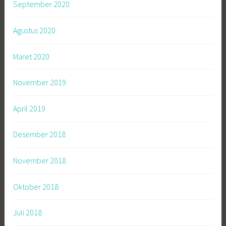
September 2020
Agustus 2020
Maret 2020
November 2019
April 2019
Desember 2018
November 2018
Oktober 2018
Juli 2018