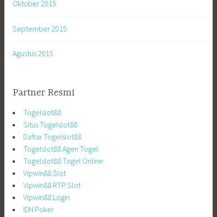
Oktober 2015
September 2015
Agustus 2015
Partner Resmi
Togelslot88
Situs Togelslot88
Daftar Togelslot88
Togelslot88 Agen Togel
Togelslot88 Togel Online
Vipwin88 Slot
Vipwin88 RTP Slot
Vipwin88 Login
IDN Poker