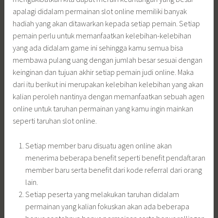
apalagi didalam permainan slot online memiliki banyak
hadiah yang akan ditawarkan kepada setiap pemain. Setiap
pemain perlu untuk memanfaatkan kelebihan-kelebihan
yang ada didalam game ini sehingga kamu semua bisa
membawa pulang uang dengan jumlah besar sesuai dengan
keinginan dan tujuan akhir setiap pemain judi online. Maka
dari itu berikut ini merupakan kelebihan kelebihan yang akan
kalian peroleh nantinya dengan memanfaatkan sebuah agen
online untuk taruhan permainan yang kamu ingin mainkan
seperti taruhan slot online.
Setiap member baru disuatu agen online akan
menerima beberapa benefit seperti benefit pendaftaran
member baru serta benefit dari kode referral dari orang
lain.
Setiap peserta yang melakukan taruhan didalam
permainan yang kalian fokuskan akan ada beberapa