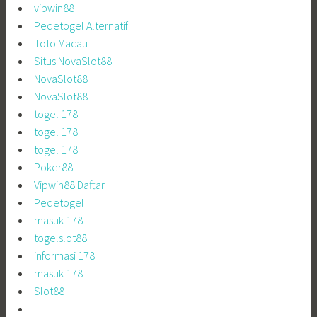
vipwin88
Pedetogel Alternatif
Toto Macau
Situs NovaSlot88
NovaSlot88
NovaSlot88
togel 178
togel 178
togel 178
Poker88
Vipwin88 Daftar
Pedetogel
masuk 178
togelslot88
informasi 178
masuk 178
Slot88