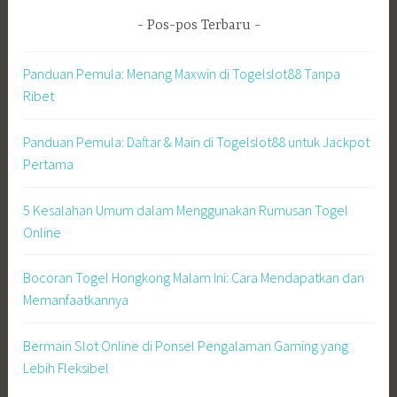
Pos-pos Terbaru
Panduan Pemula: Menang Maxwin di Togelslot88 Tanpa
Ribet
Panduan Pemula: Daftar & Main di Togelslot88 untuk Jackpot
Pertama
5 Kesalahan Umum dalam Menggunakan Rumusan Togel
Online
Bocoran Togel Hongkong Malam Ini: Cara Mendapatkan dan
Memanfaatkannya
Bermain Slot Online di Ponsel Pengalaman Gaming yang
Lebih Fleksibel