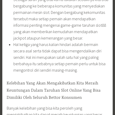
bergabung ke beberapa komunitas yang menyediakan
permainan mesin slot. Dengan bergabung kekomunitas
tersebut maka setiap pemain akan mendapatkan
informasi penting mengenai game-game taruhan slot88
yang akan memberikan kemudahan mendapatkan
jackpot ataupun kemenangan yang besar.
Hal ketiga yang harus kalian hindari adalah bermain
secara asal serta tidak dapat bisa mengendalikan diri
sendiri. Hal ini merupakan salah satu hal yang paling
berbahaya itu sebabnya setiap pemain perlu untuk bisa
mengontrol diri sendiri masing-masing.
Kelebihan Yang Akan Mengakibatkan Kita Meraih
Keuntungan Dalam Taruhan Slot Online Yang Bisa
Dimiliki Oleh Seluruh Bettor Konsumen
Banyak kelebihan yang bisa kita peroleh yang
mengakibatkan kita dapat meraih keuntungan yang besar