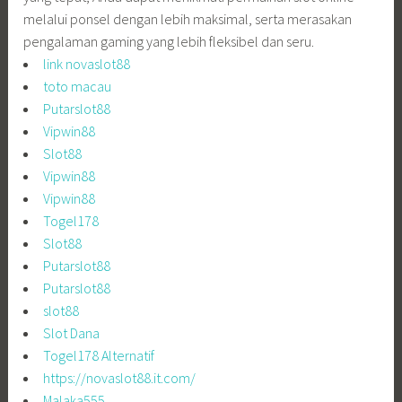
melalui ponsel dengan lebih maksimal, serta merasakan
pengalaman gaming yang lebih fleksibel dan seru.
link novaslot88
toto macau
Putarslot88
Vipwin88
Slot88
Vipwin88
Vipwin88
Togel178
Slot88
Putarslot88
Putarslot88
slot88
Slot Dana
Togel178 Alternatif
https://novaslot88.it.com/
Malaka555