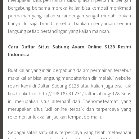
bergabung bersama mereka kalian bisa kembali menikmati
permainan yang kalian sukai dengan sangat mudah, bukan
hanya itu saja brand tersebut bahkan menyiarkan secara
langsung setiap pertandingan yang kalian mainkan.
Cara Daftar Situs Sabung Ayam Online S128 Resmi
Indonesia
Buat kalian yang ingin bergabung dalam permainan tersebut
maka kalian bisa langsung mendaftarkan diri melalui website
resmi kami di Daftar Sabung S128 atau kalian juga bisa klik
link berikut ini : http://198.187.31.234/daftarsabungs128. Situs
ini merupakan situs alternatif dari Thehometeamatl yang
merupakan situs judi online terbaik dan terpercaya yang
rekomen untuk kalian jadikan tempat bermain.
Sebagai salah satu situs terpercaya yang telah melayanani