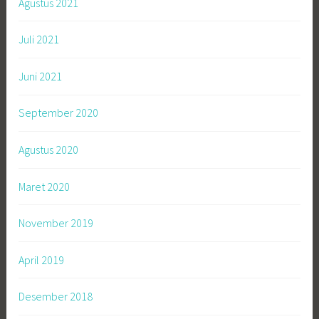
Agustus 2021
Juli 2021
Juni 2021
September 2020
Agustus 2020
Maret 2020
November 2019
April 2019
Desember 2018