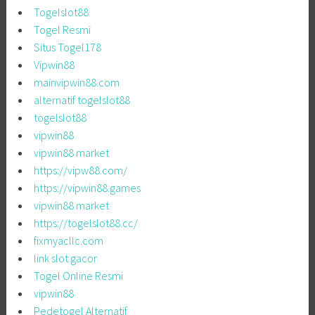
Togelslot88
Togel Resmi
Situs Togel178
Vipwin88
mainvipwin88.com
alternatif togelslot88
togelslot88
vipwin88
vipwin88 market
https://vipw88.com/
https://vipwin88.games
vipwin88 market
https://togelslot88.cc/
fixmyacllc.com
link slot gacor
Togel Online Resmi
vipwin88
Pedetogel Alternatif