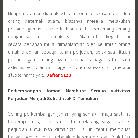
Mungkin dijaman dulu aktivitas ini sering dilakukan oleh dua
orang peternak ayam, biasanya mereka melakukan
pertandingan untuk sekedar hiburan atau bersenang-senang
dengan sesama peternak ayam. Akan tetapi kegiatan ini
secara perlahan mulai dimanfaatkan oleh sejumlah orang
untuk dijadikan sebagai lahan perjudian, sejak saat itulah
pertandingan sabung ayam dikenal sebagai salah satu
aktivitas perjudian yang digemari oleh banyak orang melalui
situs ternama yaitu
Daftar S128
Perkembangan Jaman Membuat Semua Aktivitas
Perjudian Menjadi Sulit Untuk Di Temukan
Seiring perkembangan jaman yang semakin maju saat ini,
beberapa negara diasia mulai melarang segala akses
perjudian untuk bisa dimainkan. Hal ini tentu membuat
banyak penjudi mulai kebalakan karena mereka tidak bisa