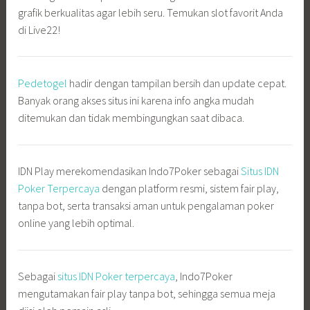
grafik berkualitas agar lebih seru. Temukan slot favorit Anda
di Live22!
Pedetogel
hadir dengan tampilan bersih dan update cepat.
Banyak orang akses situs ini karena info angka mudah
ditemukan dan tidak membingungkan saat dibaca.
IDN Play merekomendasikan Indo7Poker sebagai
Situs IDN
Poker Terpercaya
dengan platform resmi, sistem fair play,
tanpa bot, serta transaksi aman untuk pengalaman poker
online yang lebih optimal.
Sebagai
situs IDN Poker terpercaya
, Indo7Poker
mengutamakan fair play tanpa bot, sehingga semua meja