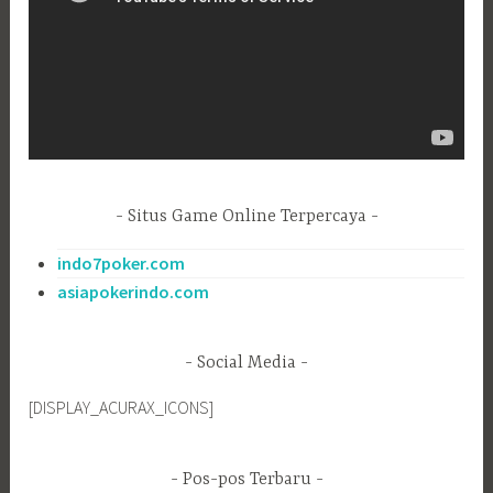
Situs Game Online Terpercaya
indo7poker.com
asiapokerindo.com
Social Media
[DISPLAY_ACURAX_ICONS]
Pos-pos Terbaru