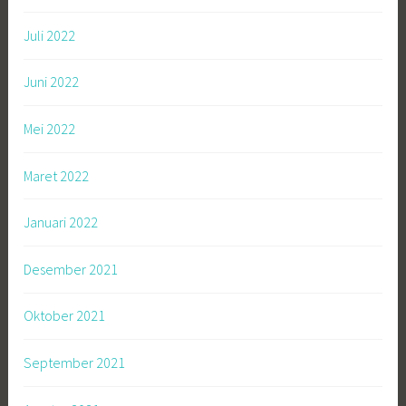
Juli 2022
Juni 2022
Mei 2022
Maret 2022
Januari 2022
Desember 2021
Oktober 2021
September 2021