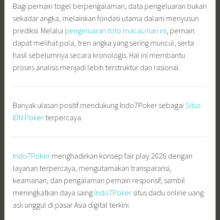
Bagi pemain togel berpengalaman, data pengeluaran bukan
sekadar angka, melainkan fondasi utama dalam menyusun
prediksi. Melalui
pengeluaran toto macau hari ini
, pemain
dapat melihat pola, tren angka yang sering muncul, serta
hasil sebelumnya secara kronologis. Hal ini membantu
proses analisis menjadi lebih terstruktur dan rasional.
Banyak ulasan positif mendukung Indo7Poker sebagai
Situs
IDN Poker
terpercaya.
Indo7Poker
menghadirkan konsep fair play 2026 dengan
layanan terpercaya, mengutamakan transparansi,
keamanan, dan pengalaman pemain responsif, sambil
meningkatkan daya saing
Indo7Poker
situs dadu online uang
asli unggul di pasar Asia digital terkini.