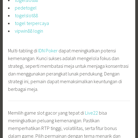
togelslot88
pedetogel
togelslot88
togel terpercaya
vipwin88 login
Multi-tabling di
IDN Poker
dapat meningkatkan potensi
kemenangan. Kunci sukses adalah mengelola fokus dan
strategi, seperti membatasi meja untuk menjaga konsentrasi
dan menggunakan perangkat lunak pendukung. Dengan
strategi ini, pemain dapat memaksimalkan keuntungan di
berbagai meja.
Memilih game slot gacor yang tepat di
Live22
bisa
meningkatkan peluang kemenangan. Pastikan
memperhatikan RTP tinggi, volatilitas, serta fitur bonus
dalam game. Pilih permainan dengan tema menarik dan