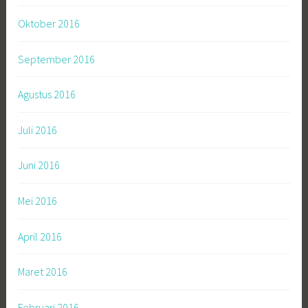
Oktober 2016
September 2016
Agustus 2016
Juli 2016
Juni 2016
Mei 2016
April 2016
Maret 2016
Februari 2016