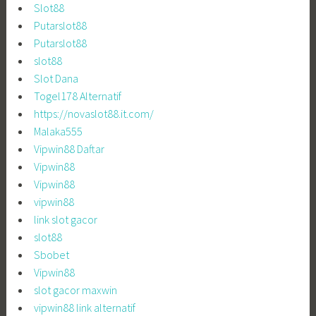
Slot88
Putarslot88
Putarslot88
slot88
Slot Dana
Togel178 Alternatif
https://novaslot88.it.com/
Malaka555
Vipwin88 Daftar
Vipwin88
Vipwin88
vipwin88
link slot gacor
slot88
Sbobet
Vipwin88
slot gacor maxwin
vipwin88 link alternatif