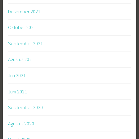
Desember 2021
Oktober 2021
September 2021
Agustus 2021
Juli 2021
Juni 2021
September 2020
Agustus 2020