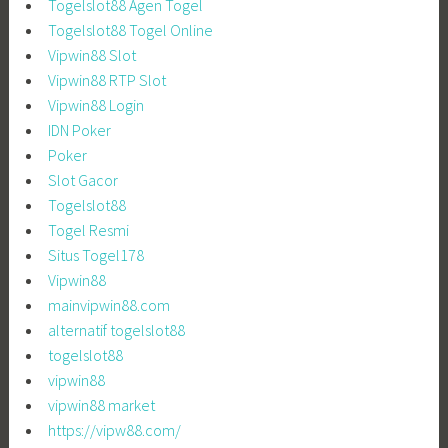
Togelslot88 Agen Togel
Togelslot88 Togel Online
Vipwin88 Slot
Vipwin88 RTP Slot
Vipwin88 Login
IDN Poker
Poker
Slot Gacor
Togelslot88
Togel Resmi
Situs Togel178
Vipwin88
mainvipwin88.com
alternatif togelslot88
togelslot88
vipwin88
vipwin88 market
https://vipw88.com/