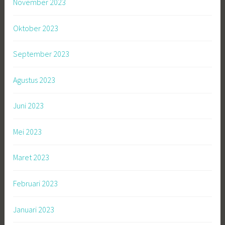
November 2023
Oktober 2023
September 2023
Agustus 2023
Juni 2023
Mei 2023
Maret 2023
Februari 2023
Januari 2023