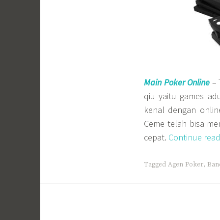
Main Poker Online
– 
qiu yaitu games ad
kenal dengan onlin
Ceme telah bisa me
cepat.
Continue rea
Tagged
Agen Poker
,
Ban