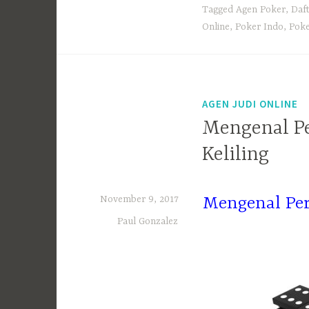
On
Tagged
Agen Poker
,
Daf
Ter
Online
,
Poker Indo
,
Poke
Ter
da
Te
AGEN JUDI ONLINE
De
Bo
Mengenal P
Be
Keliling
November 9, 2017
Mengenal Per
Paul Gonzalez