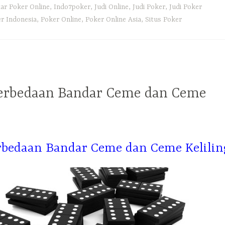
line
tar Poker Online
,
Indo7poker
,
Judi Online
,
Judi Poker
,
Judi Poker
baik
r Indonesia
,
Poker Online
,
Poker Online Asia
,
Situs Poker
laris
n
rpopuler
ngan
nus
erbedaan Bandar Ceme dan Ceme
sar”
bedaan Bandar Ceme dan Ceme Kelilin