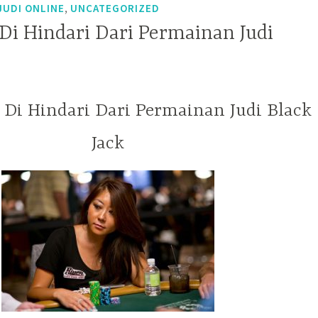
,
JUDI ONLINE
UNCATEGORIZED
Di Hindari Dari Permainan Judi
 Di Hindari Dari Permainan Judi Black
Jack