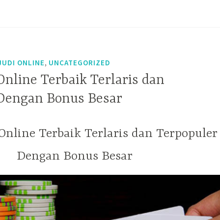
dari
i
rmainan
,
JUDI ONLINE
UNCATEGORIZED
i
ack
Online Terbaik Terlaris dan
ck”
Dengan Bonus Besar
 Online Terbaik Terlaris dan Terpopuler
Dengan Bonus Besar