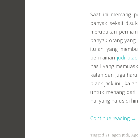
Saat ini memang pe
banyak sekali disuk
merupakan permaina
banyak orang yang 
itulah yang membu
permainan
judi blac
hasil yang memuask
kalah dan juga haru
black jack ini. jik
untuk menang dari p
hal yang harus di hind
“3
Continue reading
→
Ha
Ha
Tagged
21
,
agen judi
,
Age