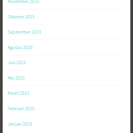
November 2023
Oktober 2023
September 2023
Agustus 2023
Juni 2023
Mei 2023
Maret 2023
Februari 2023
Januari 2023