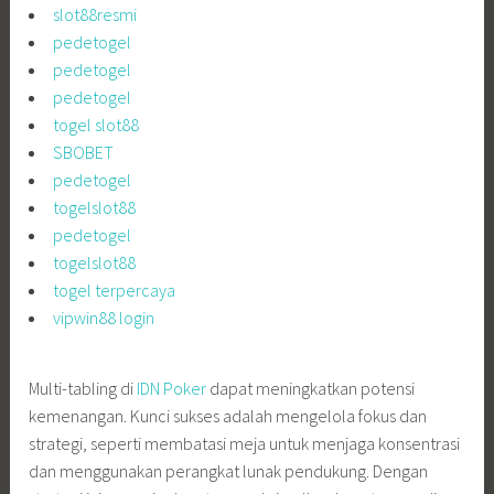
slot88resmi
pedetogel
pedetogel
pedetogel
togel slot88
SBOBET
pedetogel
togelslot88
pedetogel
togelslot88
togel terpercaya
vipwin88 login
Multi-tabling di
IDN Poker
dapat meningkatkan potensi
kemenangan. Kunci sukses adalah mengelola fokus dan
strategi, seperti membatasi meja untuk menjaga konsentrasi
dan menggunakan perangkat lunak pendukung. Dengan