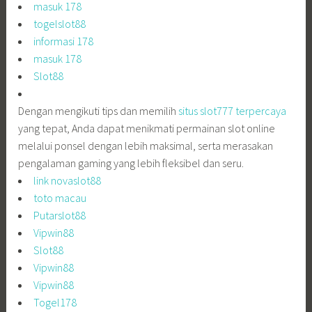
masuk 178
togelslot88
informasi 178
masuk 178
Slot88
Dengan mengikuti tips dan memilih
situs slot777 terpercaya
yang tepat, Anda dapat menikmati permainan slot online
melalui ponsel dengan lebih maksimal, serta merasakan
pengalaman gaming yang lebih fleksibel dan seru.
link novaslot88
toto macau
Putarslot88
Vipwin88
Slot88
Vipwin88
Vipwin88
Togel178