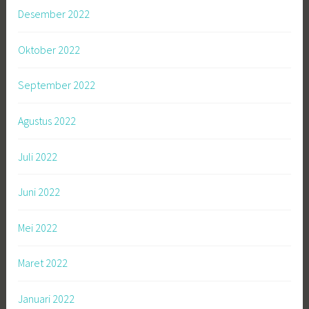
Desember 2022
Oktober 2022
September 2022
Agustus 2022
Juli 2022
Juni 2022
Mei 2022
Maret 2022
Januari 2022