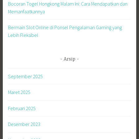
Bocoran Togel Hongkong Malam Ini: Cara Mendapatkan dan
Memanfaatkannya
Bermain Slot Online di Ponsel Pengalaman Gaming yang
Lebih Fleksibel
Arsip
September 2025
Maret 2025
Februari 2025
Desember 2023