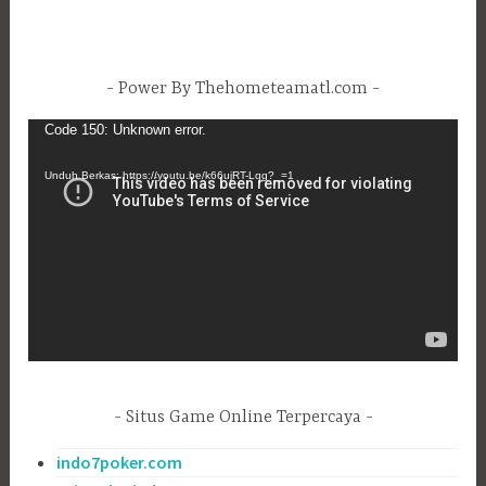
Judi
Black
Jack”
Power By Thehometeamatl.com
Pemutar
Code 150: Unknown error.
Video
Unduh Berkas: https://youtu.be/k66ujRT-Lqg?_=1
Situs Game Online Terpercaya
indo7poker.com