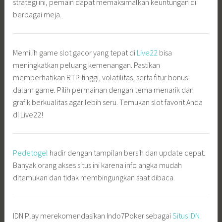
strategi ini, pemain dapat memaksimalkan keuntungan di
berbagai meja.
Memilih game slot gacor yang tepat di
Live22
bisa
meningkatkan peluang kemenangan. Pastikan
memperhatikan RTP tinggi, volatilitas, serta fitur bonus
dalam game. Pilih permainan dengan tema menarik dan
grafik berkualitas agar lebih seru. Temukan slot favorit Anda
di Live22!
Pedetogel
hadir dengan tampilan bersih dan update cepat.
Banyak orang akses situs ini karena info angka mudah
ditemukan dan tidak membingungkan saat dibaca.
IDN Play merekomendasikan Indo7Poker sebagai
Situs IDN