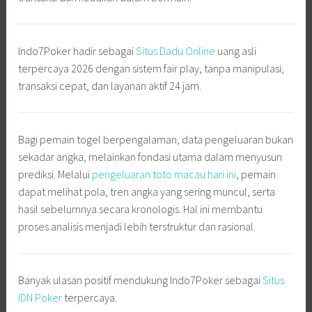
Indo7Poker hadir sebagai
Situs Dadu Online
uang asli
terpercaya 2026 dengan sistem fair play, tanpa manipulasi,
transaksi cepat, dan layanan aktif 24 jam.
Bagi pemain togel berpengalaman, data pengeluaran bukan
sekadar angka, melainkan fondasi utama dalam menyusun
prediksi. Melalui
pengeluaran toto macau hari ini
, pemain
dapat melihat pola, tren angka yang sering muncul, serta
hasil sebelumnya secara kronologis. Hal ini membantu
proses analisis menjadi lebih terstruktur dan rasional.
Banyak ulasan positif mendukung Indo7Poker sebagai
Situs
IDN Poker
terpercaya.