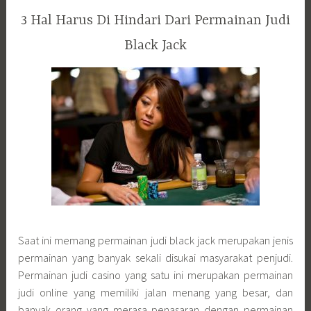
3 Hal Harus Di Hindari Dari Permainan Judi
Black Jack
Saat ini memang permainan judi black jack merupakan jenis
permainan yang banyak sekali disukai masyarakat penjudi.
Permainan judi casino yang satu ini merupakan permainan
judi online yang memiliki jalan menang yang besar, dan
banyak orang yang merasa penasaran dengan permainan