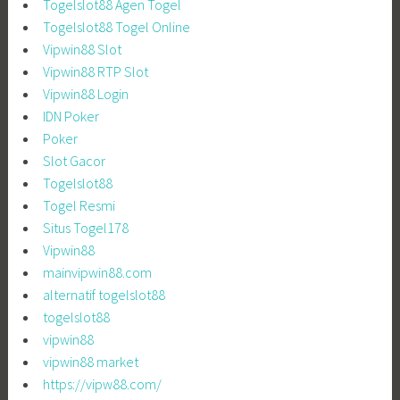
Togelslot88 Agen Togel
Togelslot88 Togel Online
Vipwin88 Slot
Vipwin88 RTP Slot
Vipwin88 Login
IDN Poker
Poker
Slot Gacor
Togelslot88
Togel Resmi
Situs Togel178
Vipwin88
mainvipwin88.com
alternatif togelslot88
togelslot88
vipwin88
vipwin88 market
https://vipw88.com/