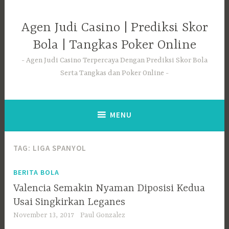
Skip
to
Agen Judi Casino | Prediksi Skor
content
Bola | Tangkas Poker Online
Agen Judi Casino Terpercaya Dengan Prediksi Skor Bola
Serta Tangkas dan Poker Online
MENU
TAG:
LIGA SPANYOL
BERITA BOLA
Valencia Semakin Nyaman Diposisi Kedua
Usai Singkirkan Leganes
November 13, 2017
Paul Gonzalez