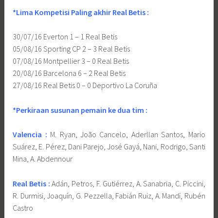
*Lima Kompetisi Paling akhir Real Betis :
30/07/16 Everton 1 – 1 Real Betis
05/08/16 Sporting CP 2 – 3 Real Betis
07/08/16 Montpellier 3 – 0 Real Betis
20/08/16 Barcelona 6 – 2 Real Betis
27/08/16 Real Betis 0 – 0 Deportivo La Coruña
*Perkiraan susunan pemain ke dua tim :
Valencia :
M. Ryan, João Cancelo, Aderllan Santos, Mario
Suárez, E. Pérez, Dani Parejo, José Gayá, Nani, Rodrigo, Santi
Mina, A. Abdennour
Real Betis :
Adán, Petros, F. Gutiérrez, A. Sanabria, C. Piccini,
R. Durmisi, Joaquín, G. Pezzella, Fabián Ruiz, A. Mandi, Rubén
Castro