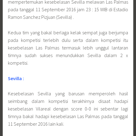
mempertemukan kesebelasan Sevilla melawan Las Palmas
pada tanggal 11 September 2016 jam 23 : 15 WIB di Estadio
Ramon Sanchez Pizjuan (Sevilla) .
Kedua tim yang bakal berlaga kelak sempat juga berjumpa
pada kompetisi terlebih dulu serta dalam kompetisi itu
kesebelasan Las Palmas termasuk lebih unggul lantaran
timnya sudah sukses menundukkan Sevilla dalam 2 x
kompetisi.
Sevilla :
Kesebelasan Sevilla yang barusan memperoleh hasil
seimbang dalam kompetisi terakhirnya disaat hadapi
kesebelasan Vilareal dengan score 0-0 ini sebentar lagi
timnya bakal hadapi kesebelasan Las Palmas pada tanggal
11 September 2016 lain kali.