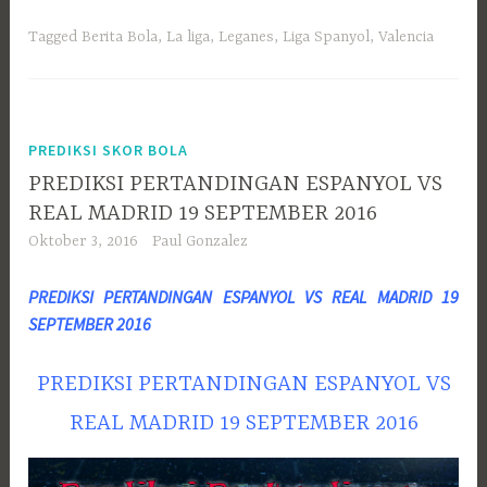
Semakin
Nyaman
Tagged
Berita Bola
,
La liga
,
Leganes
,
Liga Spanyol
,
Valencia
Diposisi
Kedua
Usai
Singkirkan
PREDIKSI SKOR BOLA
Leganes”
PREDIKSI PERTANDINGAN ESPANYOL VS
REAL MADRID 19 SEPTEMBER 2016
Oktober 3, 2016
Paul Gonzalez
PREDIKSI PERTANDINGAN ESPANYOL VS REAL MADRID 19
SEPTEMBER 2016
PREDIKSI PERTANDINGAN ESPANYOL VS
REAL MADRID 19 SEPTEMBER 2016