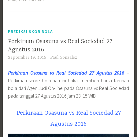
PREDIKSI SKOR BOLA
Perkiraan Osasuna vs Real Sociedad 27
Agustus 2016
September 19, 2016
Paul Gonzalez
Perkiraan Osasuna vs Real Sociedad 27 Agustus 2016
–
Perkiraan score bola hari ini bakal memberi bursa taruhan
bola dari Agen Judi On-line pada Osasuna vs Real Sociedad
pada tanggal 27 Agustus 2016 jam 23. 15 WIB.
Perkiraan Osasuna vs Real Sociedad 27
Agustus 2016