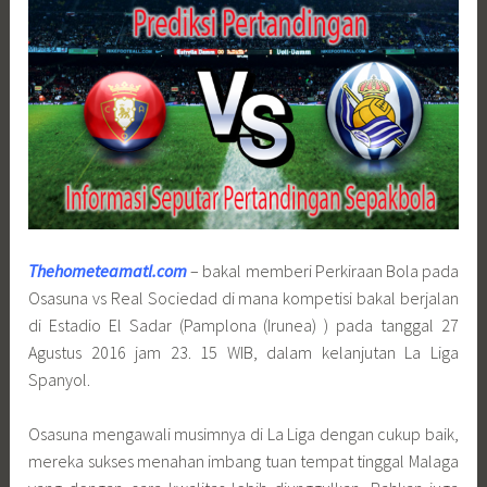
Thehometeamatl.com
– bakal memberi Perkiraan Bola pada
Osasuna vs Real Sociedad di mana kompetisi bakal berjalan
di Estadio El Sadar (Pamplona (Irunea) ) pada tanggal 27
Agustus 2016 jam 23. 15 WIB, dalam kelanjutan La Liga
Spanyol.
Osasuna mengawali musimnya di La Liga dengan cukup baik,
mereka sukses menahan imbang tuan tempat tinggal Malaga