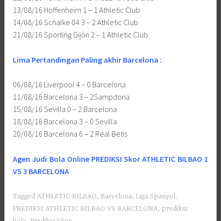
13/08/16 Hoffenheim 1 – 1 Athletic Club
14/08/16 Schalke 04 3 – 2 Athletic Club
21/08/16 Sporting Gijón 2 – 1 Athletic Club
Lima Pertandingan Paling akhir Barcelona :
06/08/16 Liverpool 4 – 0 Barcelona
11/08/16 Barcelona 3 – 2Sampdoria
15/08/16 Sevilla 0 – 2 Barcelona
18/08/16 Barcelona 3 – 0 Sevilla
20/08/16 Barcelona 6 – 2 Real Betis
Agen Judi Bola Online PREDIKSI Skor ATHLETIC BILBAO 1
VS 3 BARCELONA
Tagged
ATHLETIC BILBAO
,
Barcelona
,
Liga Spanyol
,
PREDIKSI ATHLETIC BILBAO VS BARCELONA
,
prediksi
bola
,
Prediksi Skor