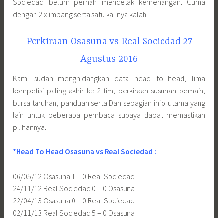
Sociedad belum pernah mencetak kemenangan. Cuma
dengan 2 x imbang serta satu kalinya kalah.
Perkiraan Osasuna vs Real Sociedad 27
Agustus 2016
Kami sudah menghidangkan data head to head, lima
kompetisi paling akhir ke-2 tim, perkiraan susunan pemain,
bursa taruhan, panduan serta Dan sebagian info utama yang
lain untuk beberapa pembaca supaya dapat memastikan
pilihannya.
*Head To Head Osasuna vs Real Sociedad :
06/05/12 Osasuna 1 – 0 Real Sociedad
24/11/12 Real Sociedad 0 – 0 Osasuna
22/04/13 Osasuna 0 – 0 Real Sociedad
02/11/13 Real Sociedad 5 – 0 Osasuna