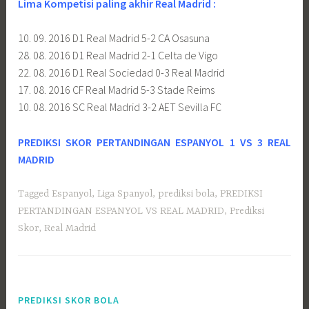
Lima Kompetisi paling akhir Real Madrid :
10. 09. 2016 D1 Real Madrid 5-2 CA Osasuna
28. 08. 2016 D1 Real Madrid 2-1 Celta de Vigo
22. 08. 2016 D1 Real Sociedad 0-3 Real Madrid
17. 08. 2016 CF Real Madrid 5-3 Stade Reims
10. 08. 2016 SC Real Madrid 3-2 AET Sevilla FC
PREDIKSI SKOR PERTANDINGAN ESPANYOL 1 VS 3 REAL
MADRID
Tagged
Espanyol
,
Liga Spanyol
,
prediksi bola
,
PREDIKSI
PERTANDINGAN ESPANYOL VS REAL MADRID
,
Prediksi
Skor
,
Real Madrid
PREDIKSI SKOR BOLA