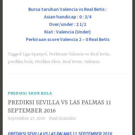
Bursa taruhan Valencia vs Real Betis :
Asian handicap : 0 : 3/4
Over/under : 2 1/2
Kiat : Valencia (Under)
Perkiraan score Valencia 2 – 0 Real Betis
Tagged
Liga Spanyol
,
Perkiraan Valencia vs Real Betis
,
prediksi bola
,
Prediksi Skor
,
Real Betis
,
Valencia
PREDIKSI SKOR BOLA
PREDIKSI SEVILLA VS LAS PALMAS 11
SEPTEMBER 2016
September 27, 2016
Paul Gonzalez
PREDIKSI SEVILLA VS LAS PALMAS 11 SEPTEMBER 2016