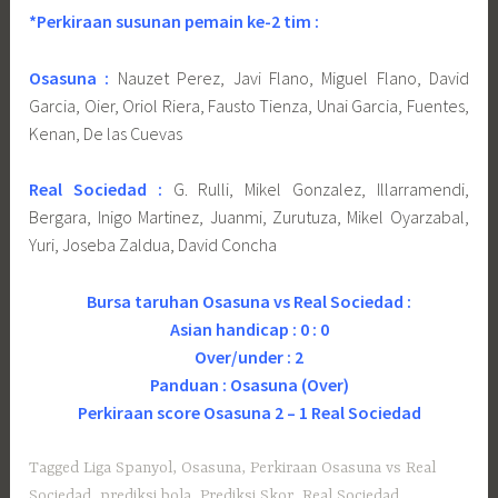
*Perkiraan susunan pemain ke-2 tim :
Osasuna :
Nauzet Perez, Javi Flano, Miguel Flano, David
Garcia, Oier, Oriol Riera, Fausto Tienza, Unai Garcia, Fuentes,
Kenan, De las Cuevas
Real Sociedad :
G. Rulli, Mikel Gonzalez, Illarramendi,
Bergara, Inigo Martinez, Juanmi, Zurutuza, Mikel Oyarzabal,
Yuri, Joseba Zaldua, David Concha
Bursa taruhan Osasuna vs Real Sociedad :
Asian handicap : 0 : 0
Over/under : 2
Panduan : Osasuna (Over)
Perkiraan score Osasuna 2 – 1 Real Sociedad
Tagged
Liga Spanyol
,
Osasuna
,
Perkiraan Osasuna vs Real
Sociedad
,
prediksi bola
,
Prediksi Skor
,
Real Sociedad