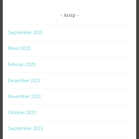
Arsip
September 2025
Maret 2025
Februari 2025
Desember 2023
November 2023
Oktober 2023
September 2023