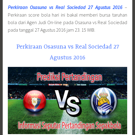
Perkiraan Osasuna vs Real Sociedad 27 Agustus 2016
–
Perkiraan score bola hari ini bakal memberi bursa taruhan
bola dari Agen Judi On-line pada Osasuna vs Real Sociedad
pada tanggal 27 Agustus 2016 jam 23. 15 WIB.
Perkiraan Osasuna vs Real Sociedad 27
Agustus 2016