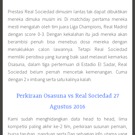
Prestasi Real Sociedad dimusim lantas tak dapat dibuktikan
mereka dimuka musim ini. Di matchday pertama mereka
mesti mengalah oleh tim juara Liga Champions, Real Madrid
dengan score 0-3. Dengan kekalahan itu jadi mereka akan
berambisi penuh bisa menebus dosa mereka dengan
menaklukkan calon lawannya. Tetapi Real Sociedad
memiliki peristiwa yang kurang baik saat melawat kemarkas
Osasuna, dalam tiga pertemuan di Estadio El Sadar, Real
Sociedad belum pernah mencetak kemenangan. Cuma
dengan 2 x imbang serta satu kalinya kalah.
Perkiraan Osasuna vs Real Sociedad 27
Agustus 2016
Kami sudah menghidangkan data head to head, lima
kompetisi paling akhir ke-2 tim, perkiraan susunan pemain,
bursa taruhan, panduan serta Dan sebagian info utama yang