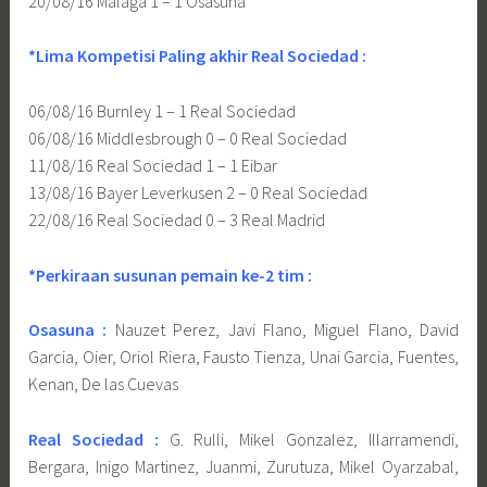
20/08/16 Malaga 1 – 1 Osasuna
*Lima Kompetisi Paling akhir Real Sociedad :
06/08/16 Burnley 1 – 1 Real Sociedad
06/08/16 Middlesbrough 0 – 0 Real Sociedad
11/08/16 Real Sociedad 1 – 1 Eibar
13/08/16 Bayer Leverkusen 2 – 0 Real Sociedad
22/08/16 Real Sociedad 0 – 3 Real Madrid
*Perkiraan susunan pemain ke-2 tim :
Osasuna :
Nauzet Perez, Javi Flano, Miguel Flano, David
Garcia, Oier, Oriol Riera, Fausto Tienza, Unai Garcia, Fuentes,
Kenan, De las Cuevas
Real Sociedad :
G. Rulli, Mikel Gonzalez, Illarramendi,
Bergara, Inigo Martinez, Juanmi, Zurutuza, Mikel Oyarzabal,