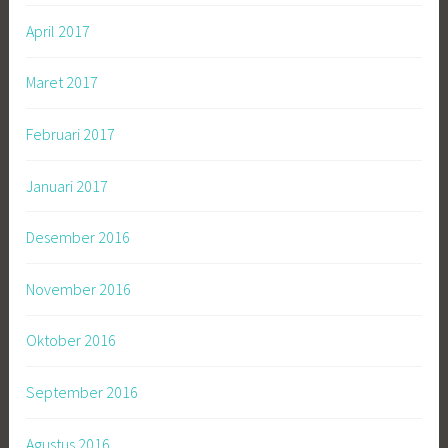
April 2017
Maret 2017
Februari 2017
Januari 2017
Desember 2016
November 2016
Oktober 2016
September 2016
Agustus 2016