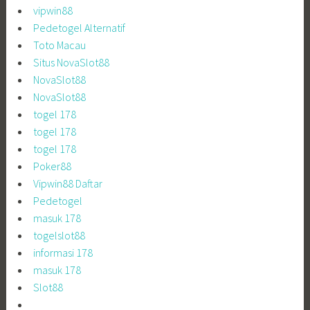
vipwin88
Pedetogel Alternatif
Toto Macau
Situs NovaSlot88
NovaSlot88
NovaSlot88
togel 178
togel 178
togel 178
Poker88
Vipwin88 Daftar
Pedetogel
masuk 178
togelslot88
informasi 178
masuk 178
Slot88