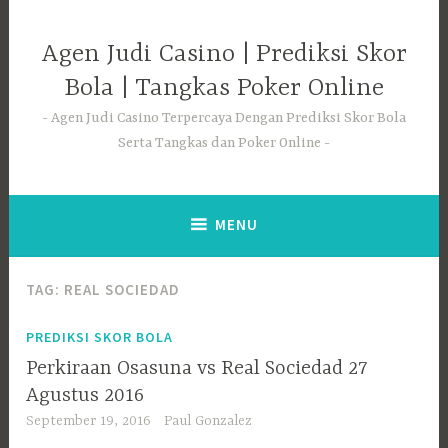
Skip
to
Agen Judi Casino | Prediksi Skor
content
Bola | Tangkas Poker Online
Agen Judi Casino Terpercaya Dengan Prediksi Skor Bola
Serta Tangkas dan Poker Online
MENU
TAG:
REAL SOCIEDAD
PREDIKSI SKOR BOLA
Perkiraan Osasuna vs Real Sociedad 27
Agustus 2016
September 19, 2016
Paul Gonzalez