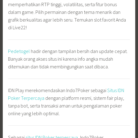
memperhatikan RTP tinggi, volatilitas, serta fitur bonus
dalam game. Pilih permainan dengan tema menarik dan
grafik berkualitas agar lebih seru. Temukan slot favorit Anda
di Live22!
Pedetogel
hadir dengan tampilan bersih dan update cepat.
Banyak orang akses situs ini karena info angka mudah
ditemukan dan tidak membingungkan saat dibaca.
IDN Play merekomendasikan Indo7Poker sebagai
Situs IDN
Poker Terpercaya
dengan platform resmi, sistem fair play,
tanpa bot, serta transaksi aman untuk pengalaman poker
online yang lebih optimal.
Sebagai
situs IDN Poker terpercaya
, Indo7Poker