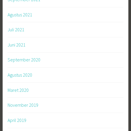
Agustus 2021
Juli 2021
Juni 2021
September 2020
Agustus 2020
Maret 2020
November 2019
April 2019