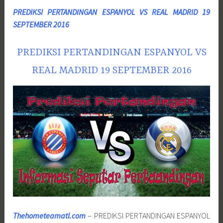
PREDIKSI PERTANDINGAN ESPANYOL VS REAL MADRID 19
SEPTEMBER 2016
PREDIKSI PERTANDINGAN ESPANYOL VS
REAL MADRID 19 SEPTEMBER 2016
Thehometeamatl.com
– PREDIKSI PERTANDINGAN ESPANYOL