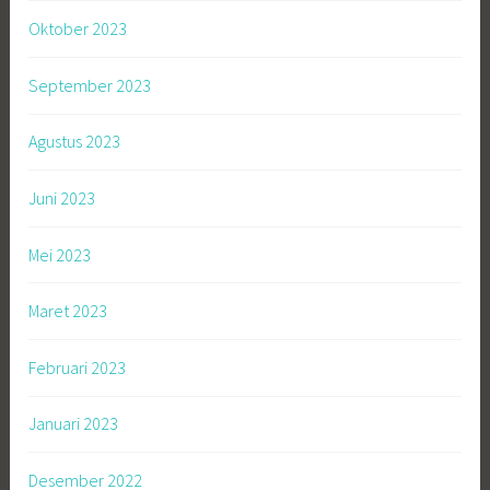
Oktober 2023
September 2023
Agustus 2023
Juni 2023
Mei 2023
Maret 2023
Februari 2023
Januari 2023
Desember 2022