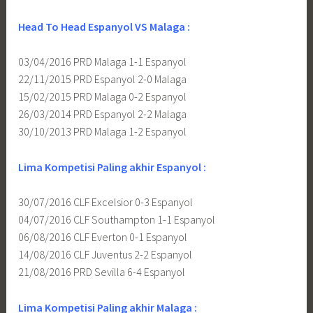
Head To Head Espanyol VS Malaga :
03/04/2016 PRD Malaga 1-1 Espanyol
22/11/2015 PRD Espanyol 2-0 Malaga
15/02/2015 PRD Malaga 0-2 Espanyol
26/03/2014 PRD Espanyol 2-2 Malaga
30/10/2013 PRD Malaga 1-2 Espanyol
Lima Kompetisi Paling akhir Espanyol :
30/07/2016 CLF Excelsior 0-3 Espanyol
04/07/2016 CLF Southampton 1-1 Espanyol
06/08/2016 CLF Everton 0-1 Espanyol
14/08/2016 CLF Juventus 2-2 Espanyol
21/08/2016 PRD Sevilla 6-4 Espanyol
Lima Kompetisi Paling akhir Malaga :