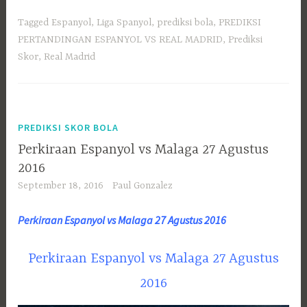
Tagged
Espanyol
,
Liga Spanyol
,
prediksi bola
,
PREDIKSI
PERTANDINGAN ESPANYOL VS REAL MADRID
,
Prediksi
Skor
,
Real Madrid
PREDIKSI SKOR BOLA
Perkiraan Espanyol vs Malaga 27 Agustus
2016
September 18, 2016
Paul Gonzalez
Perkiraan Espanyol vs Malaga 27 Agustus 2016
Perkiraan Espanyol vs Malaga 27 Agustus
2016