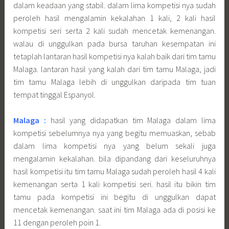
dalam keadaan yang stabil. dalam lima kompetisi nya sudah
peroleh hasil mengalamin kekalahan 1 kali, 2 kali hasil
kompetisi seri serta 2 kali sudah mencetak kemenangan.
walau di unggulkan pada bursa taruhan kesempatan ini
tetaplah lantaran hasil kompetisi nya kalah baik dari tim tamu
Malaga. lantaran hasil yang kalah dari tim tamu Malaga, jadi
tim tamu Malaga lebih di unggulkan daripada tim tuan
tempat tinggal Espanyol.
Malaga :
hasil yang didapatkan tim Malaga dalam lima
kompetisi sebelumnya nya yang begitu memuaskan, sebab
dalam lima kompetisi nya yang belum sekali juga
mengalamin kekalahan. bila dipandang dari keseluruhnya
hasil kompetisi itu tim tamu Malaga sudah peroleh hasil 4 kali
kemenangan serta 1 kali kompetisi seri. hasil itu bikin tim
tamu pada kompetisi ini begitu di unggulkan dapat
mencetak kemenangan. saat ini tim Malaga ada di posisi ke
11 dengan peroleh poin 1.