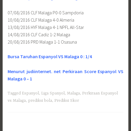
07/08/2016 CLF Malaga P0-0 Sampdoria
10/08/2016 CLF Malaga 4-0 Almeria
13/08/2016 HYF Malaga 4-1 NPFL All-Star
14/08/2016 CLF Cadiz 1-2 Malaga
20/08/2016 PRD Malaga 1-1 Osasuna
Bursa Taruhan Espanyol VS Malaga 0 : 1/4
Menurut judiinternet. net Perkiraan Score Espanyol VS
Malaga 0 – 1
Tagged
Espanyol
,
Liga Spanyol
,
Malaga
,
Perkiraan Espanyol
vs Malaga
,
prediksi bola
,
Prediksi Skor