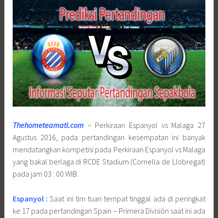
Thehometeamatl.com
– Perkiraan Espanyol vs Malaga 27
Agustus 2016, pada pertandingan kesempatan ini banyak
mendatangkan kompetisi pada Perkiraan Espanyol vs Malaga
yang bakal berlaga di RCDE Stadium (Cornella de Llobregat)
pada jam 03 : 00 WIB.
Espanyol :
Saat ini tim tuan tempat tinggal ada di peringkat
ke 17 pada pertandingan Spain – Primera División saat ini ada