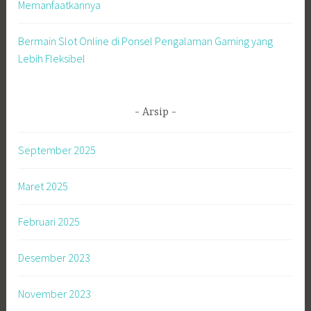
Memanfaatkannya
Bermain Slot Online di Ponsel Pengalaman Gaming yang
Lebih Fleksibel
Arsip
September 2025
Maret 2025
Februari 2025
Desember 2023
November 2023