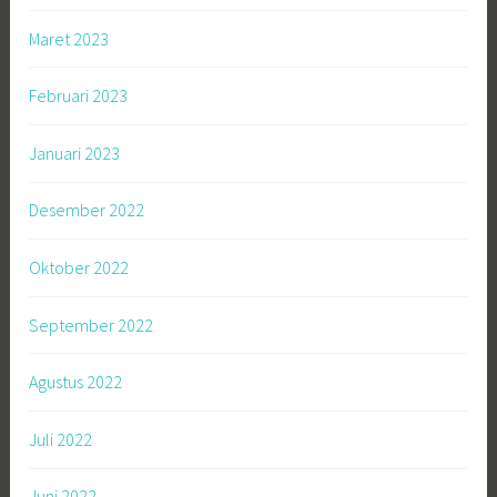
Maret 2023
Februari 2023
Januari 2023
Desember 2022
Oktober 2022
September 2022
Agustus 2022
Juli 2022
Juni 2022