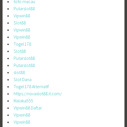
toto macau
Putarslot88
Vipwin88
Slot88
Vipwin88
Vipwin88
Togel178
Slot88
Putarslot88
Putarslot88
slot88
Slot Dana
Togel178 Alternatif
https://novaslot88.it.com/
Malaka555
Vipwin88 Daftar
Vipwin88
Vipwin88