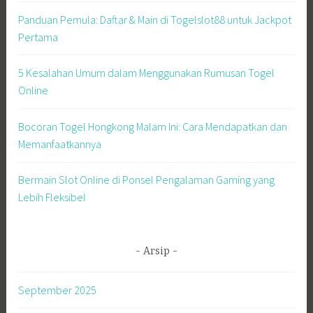
Panduan Pemula: Daftar & Main di Togelslot88 untuk Jackpot
Pertama
5 Kesalahan Umum dalam Menggunakan Rumusan Togel
Online
Bocoran Togel Hongkong Malam Ini: Cara Mendapatkan dan
Memanfaatkannya
Bermain Slot Online di Ponsel Pengalaman Gaming yang
Lebih Fleksibel
Arsip
September 2025