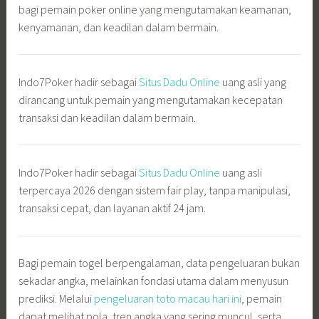
bagi pemain poker online yang mengutamakan keamanan,
kenyamanan, dan keadilan dalam bermain.
Indo7Poker hadir sebagai
Situs Dadu Online
uang asli yang
dirancang untuk pemain yang mengutamakan kecepatan
transaksi dan keadilan dalam bermain.
Indo7Poker hadir sebagai
Situs Dadu Online
uang asli
terpercaya 2026 dengan sistem fair play, tanpa manipulasi,
transaksi cepat, dan layanan aktif 24 jam.
Bagi pemain togel berpengalaman, data pengeluaran bukan
sekadar angka, melainkan fondasi utama dalam menyusun
prediksi. Melalui
pengeluaran toto macau hari ini
, pemain
dapat melihat pola, tren angka yang sering muncul, serta