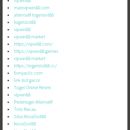
Vipwin88
mainvipwin88.com
alternatif togelslot88
togelslot88
vipwin88
vipwin88 market
https://vipw88.com/
https://vipwin88.games
vipwin88 market
https://togelslot88.cc/
fixmyacllc.com
link slot gacor
Togel Online Resmi
vipwin88
Pedetogel Alternatif
Toto Macau
Situs NovaSlot88
NovaSlot88