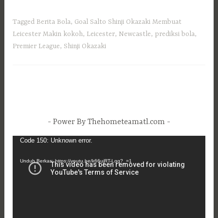
Tagged
Berita Bola
,
Goal Salto Shinji Okazaki Membuat
Leicester Makin kokoh
,
Leicester
,
Newcastle
,
prediksi bola
,
Premier League
,
Shinji Okazaki
Power By Thehometeamatl.com
Pemutar
Code 150: Unknown error.
Video
Unduh Berkas: https://youtu.be/k66ujRT-Lqg?_=1