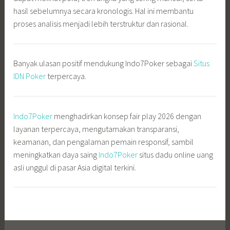
hasil sebelumnya secara kronologis. Hal ini membantu
proses analisis menjadi lebih terstruktur dan rasional.
Banyak ulasan positif mendukung Indo7Poker sebagai
Situs
IDN Poker
terpercaya.
Indo7Poker
menghadirkan konsep fair play 2026 dengan
layanan terpercaya, mengutamakan transparansi,
keamanan, dan pengalaman pemain responsif, sambil
meningkatkan daya saing
Indo7Poker
situs dadu online uang
asli unggul di pasar Asia digital terkini.