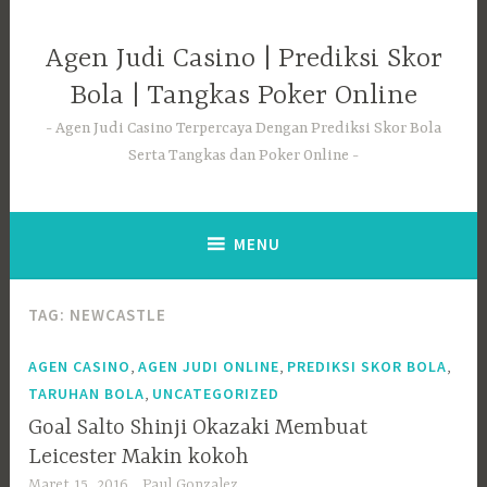
Skip
to
Agen Judi Casino | Prediksi Skor
content
Bola | Tangkas Poker Online
Agen Judi Casino Terpercaya Dengan Prediksi Skor Bola
Serta Tangkas dan Poker Online
MENU
TAG:
NEWCASTLE
,
,
,
AGEN CASINO
AGEN JUDI ONLINE
PREDIKSI SKOR BOLA
,
TARUHAN BOLA
UNCATEGORIZED
Goal Salto Shinji Okazaki Membuat
Leicester Makin kokoh
Maret 15, 2016
Paul Gonzalez