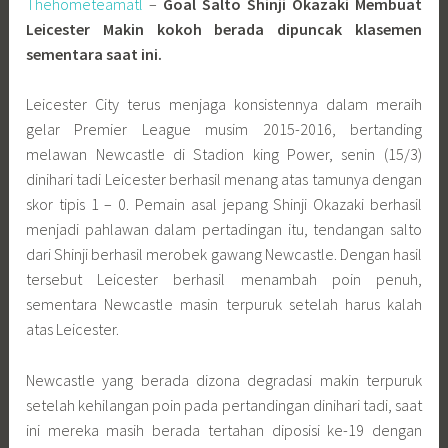
Thehometeamatl
–
Goal Salto Shinji Okazaki Membuat
Leicester Makin kokoh berada dipuncak klasemen
sementara saat ini.
Leicester City terus menjaga konsistennya dalam meraih
gelar Premier League musim 2015-2016, bertanding
melawan Newcastle di Stadion king Power, senin (15/3)
dinihari tadi Leicester berhasil menang atas tamunya dengan
skor tipis 1 – 0. Pemain asal jepang Shinji Okazaki berhasil
menjadi pahlawan dalam pertadingan itu, tendangan salto
dari Shinji berhasil merobek gawang Newcastle. Dengan hasil
tersebut Leicester berhasil menambah poin penuh,
sementara Newcastle masin terpuruk setelah harus kalah
atas Leicester.
Newcastle yang berada dizona degradasi makin terpuruk
setelah kehilangan poin pada pertandingan dinihari tadi, saat
ini mereka masih berada tertahan diposisi ke-19 dengan