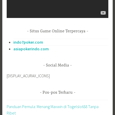
Situs Game Online Terpercaya
indo7poker.com
asiapokerindo.com
Social Media
[DISPLAY_ACURAX_ICONS]
Pos-pos Terbaru
Panduan Pemula: Menang Maxwin di Togelslot88 Tanpa
Ribet