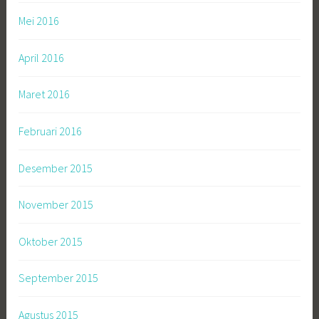
Mei 2016
April 2016
Maret 2016
Februari 2016
Desember 2015
November 2015
Oktober 2015
September 2015
Agustus 2015