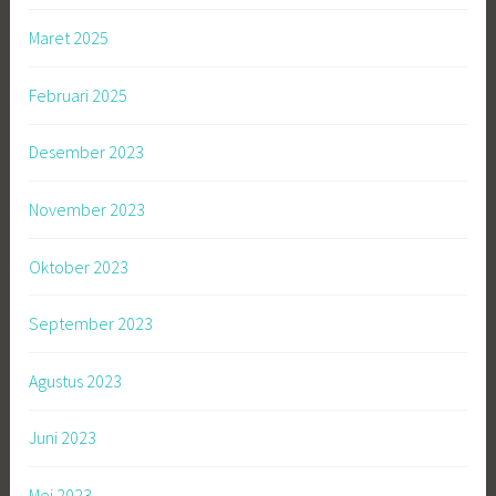
Maret 2025
Februari 2025
Desember 2023
November 2023
Oktober 2023
September 2023
Agustus 2023
Juni 2023
Mei 2023