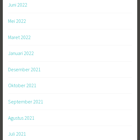
Juni 2022
Mei 2022
Maret 2022
Januari 2022
Desember 2021
Oktober 2021
September 2021
Agustus 2021
Juli 2021