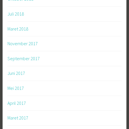
Juli 2018
Maret 2018
November 2017
September 2017
Juni 2017
Mei 2017
April 2017
Maret 2017