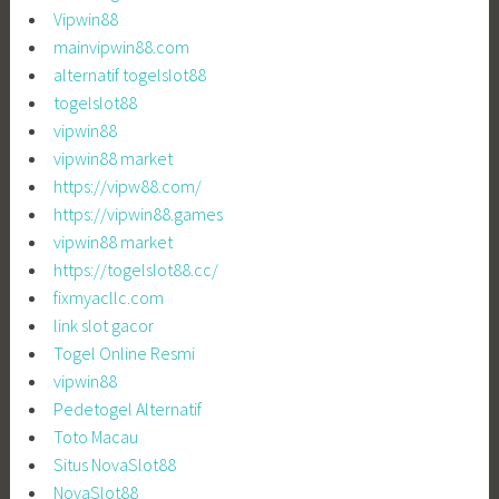
Vipwin88
mainvipwin88.com
alternatif togelslot88
togelslot88
vipwin88
vipwin88 market
https://vipw88.com/
https://vipwin88.games
vipwin88 market
https://togelslot88.cc/
fixmyacllc.com
link slot gacor
Togel Online Resmi
vipwin88
Pedetogel Alternatif
Toto Macau
Situs NovaSlot88
NovaSlot88