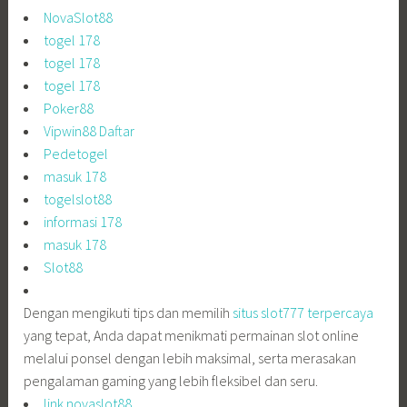
NovaSlot88
togel 178
togel 178
togel 178
Poker88
Vipwin88 Daftar
Pedetogel
masuk 178
togelslot88
informasi 178
masuk 178
Slot88
Dengan mengikuti tips dan memilih
situs slot777 terpercaya
yang tepat, Anda dapat menikmati permainan slot online
melalui ponsel dengan lebih maksimal, serta merasakan
pengalaman gaming yang lebih fleksibel dan seru.
link novaslot88