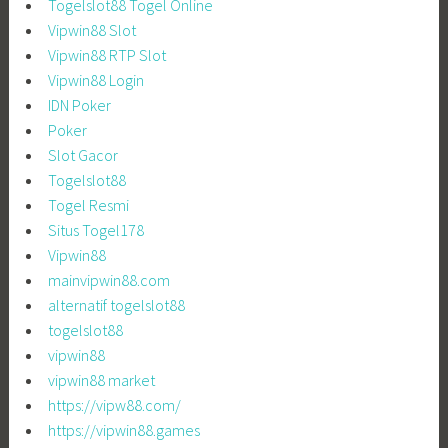
Togelslot88 Togel Online
Vipwin88 Slot
Vipwin88 RTP Slot
Vipwin88 Login
IDN Poker
Poker
Slot Gacor
Togelslot88
Togel Resmi
Situs Togel178
Vipwin88
mainvipwin88.com
alternatif togelslot88
togelslot88
vipwin88
vipwin88 market
https://vipw88.com/
https://vipwin88.games