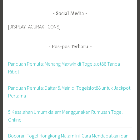
Social Media
[DISPLAY_ACURAX_ICONS]
Pos-pos Terbaru
Panduan Pemula: Menang Maxwin di Togelslot88 Tanpa
Ribet
Panduan Pemula: Daftar & Main di Togelslot88 untuk Jackpot
Pertama
5 Kesalahan Umum dalam Menggunakan Rumusan Togel
Online
Bocoran Togel Hongkong Malam Ini: Cara Mendapatkan dan