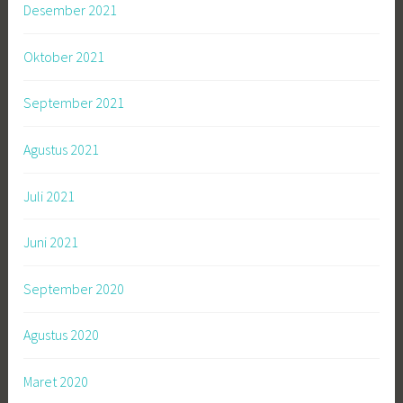
Desember 2021
Oktober 2021
September 2021
Agustus 2021
Juli 2021
Juni 2021
September 2020
Agustus 2020
Maret 2020