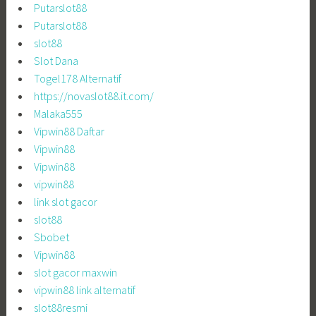
Putarslot88
Putarslot88
slot88
Slot Dana
Togel178 Alternatif
https://novaslot88.it.com/
Malaka555
Vipwin88 Daftar
Vipwin88
Vipwin88
vipwin88
link slot gacor
slot88
Sbobet
Vipwin88
slot gacor maxwin
vipwin88 link alternatif
slot88resmi