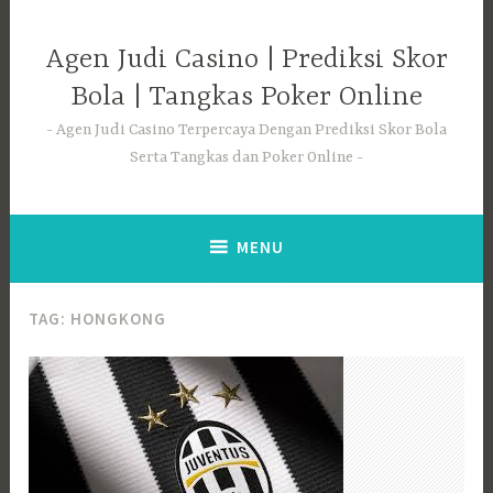
Skip
to
Agen Judi Casino | Prediksi Skor
content
Bola | Tangkas Poker Online
Agen Judi Casino Terpercaya Dengan Prediksi Skor Bola
Serta Tangkas dan Poker Online
MENU
TAG:
HONGKONG