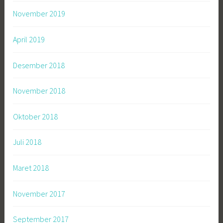
November 2019
April 2019
Desember 2018
November 2018
Oktober 2018
Juli 2018
Maret 2018
November 2017
September 2017