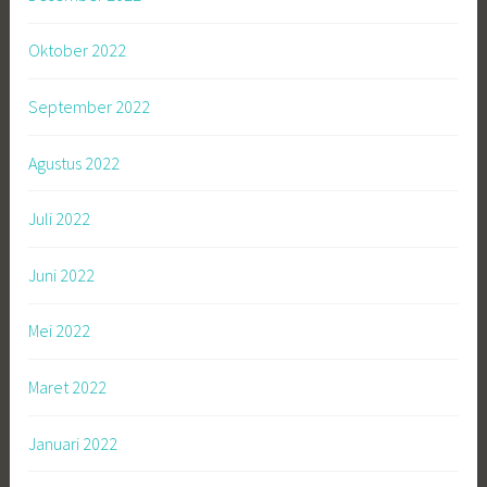
Oktober 2022
September 2022
Agustus 2022
Juli 2022
Juni 2022
Mei 2022
Maret 2022
Januari 2022