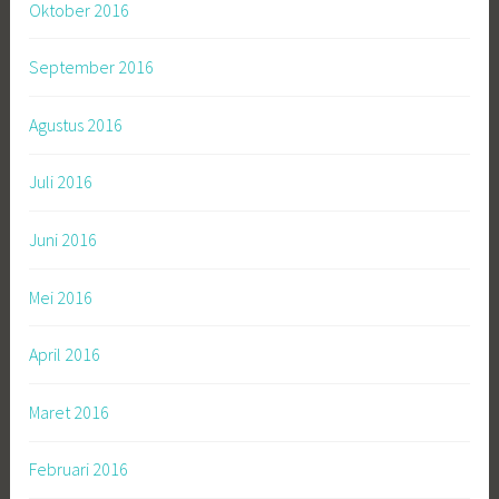
Oktober 2016
September 2016
Agustus 2016
Juli 2016
Juni 2016
Mei 2016
April 2016
Maret 2016
Februari 2016