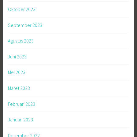
Oktober 2023
September 2023
Agustus 2023
Juni 2023
Mei 2023
Maret 2023
Februari 2023
Januari 2023
Desember 2022