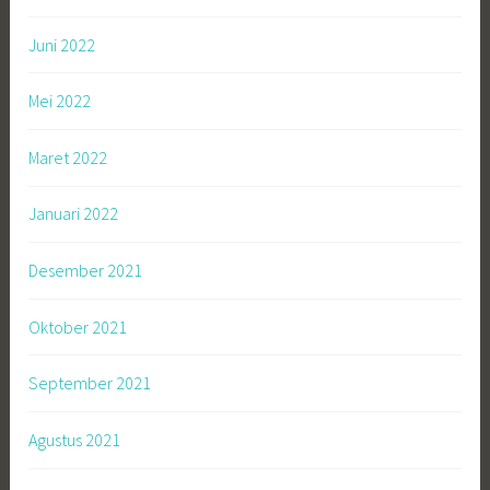
Juni 2022
Mei 2022
Maret 2022
Januari 2022
Desember 2021
Oktober 2021
September 2021
Agustus 2021