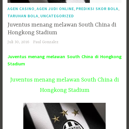
,
,
,
AGEN CASINO
AGEN JUDI ONLINE
PREDIKSI SKOR BOLA
,
TARUHAN BOLA
UNCATEGORIZED
Juventus menang melawan South China di
Hongkong Stadium
Juli 30, 2016
Paul Gonzalez
Juventus menang melawan South China di Hongkong
Stadium
Juventus menang melawan South China di
Hongkong Stadium