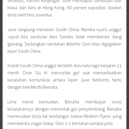
tersebut, namun kunjungan Juve mendapat sambutan luar
biasa dari fans di Hong Kong. 60 persen kapasitas stadion
terisi oleh fans Juventus.
Juve langsung menekan South China. Mereka nyaris unggul
cepat bila sundulan Alex Sandro tidak membentur tiang
gawang. Sedangkan tandukan Alberto Cerri bisa digagalkan
kiper South China.
malah South China unggul terlebih dulu kala laga berjalan 21
menit. Chan Siu Ki mencetak gol usai memanfaatkan
kesalahan komunikasi antara kiper Juve Nolberto Neto
dengan bek Medhi Benatia.
Lima menit kemudian, Benatia membayar lunas
kesalahannya dengan mencetak gol penyeimbang. Benatia
meneruskan bola liar tendangan bebas Miralem Pjanic yang
membentur pagar hidup. Skor 1-1 bertahan sampai jeda