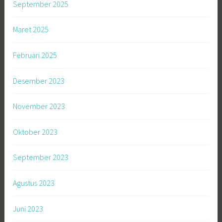
September 2025
Maret 2025
Februari 2025
Desember 2023
November 2023
Oktober 2023
September 2023
Agustus 2023
Juni 2023