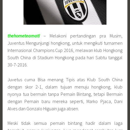
thehometeamatl
– Melakoni pertandingan pra Musim,
Juventus Mengunjungi hongkong, untuk mengikuti turnamen
Internasional Champions Cup 2016, melawan klub Hongkong
South China di Stadium Hongkong pada hari Sabtu tanggal
30-7-2016.
Juvetus cuma Bisa menang Tipis atas Klub South China
dengan skor 2-1, dalam tujuan menuju hongkong, klub
nyonya tua bermain tanpa Pemain Bintang, tetapi Bermain
dengan Pemain baru mereka seperti, Marko Pjaca, Dani
Alves dan Gonzalo Higuain juga absen.
Meski tidak semua pemain bintang hadir dalam laga