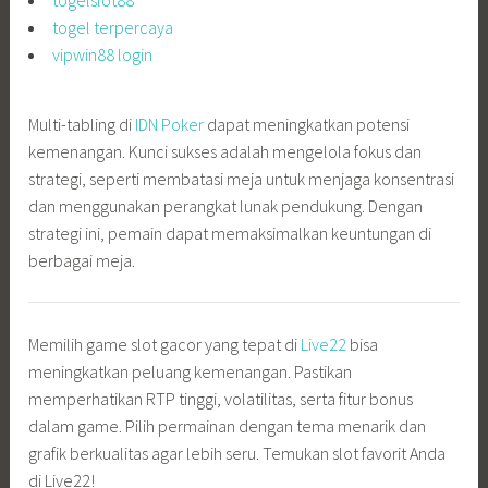
togelslot88
togel terpercaya
vipwin88 login
Multi-tabling di
IDN Poker
dapat meningkatkan potensi
kemenangan. Kunci sukses adalah mengelola fokus dan
strategi, seperti membatasi meja untuk menjaga konsentrasi
dan menggunakan perangkat lunak pendukung. Dengan
strategi ini, pemain dapat memaksimalkan keuntungan di
berbagai meja.
Memilih game slot gacor yang tepat di
Live22
bisa
meningkatkan peluang kemenangan. Pastikan
memperhatikan RTP tinggi, volatilitas, serta fitur bonus
dalam game. Pilih permainan dengan tema menarik dan
grafik berkualitas agar lebih seru. Temukan slot favorit Anda
di Live22!