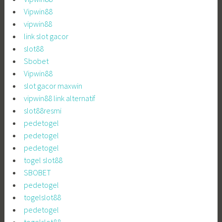
Vipwin88
vipwin88
link slot gacor
slot88
Sbobet
Vipwin88
slot gacor maxwin
vipwin88 link alternatif
slot88resmi
pedetogel
pedetogel
pedetogel
togel slot88
SBOBET
pedetogel
togelslot88
pedetogel