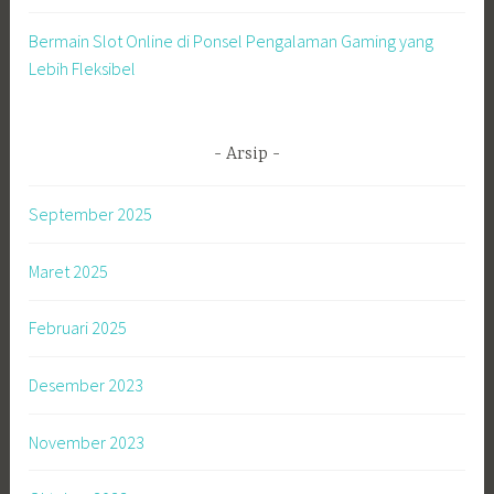
Bermain Slot Online di Ponsel Pengalaman Gaming yang
Lebih Fleksibel
Arsip
September 2025
Maret 2025
Februari 2025
Desember 2023
November 2023