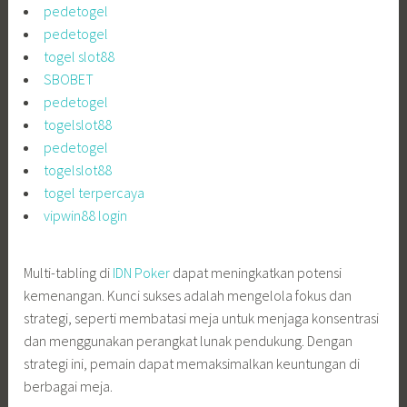
pedetogel
pedetogel
togel slot88
SBOBET
pedetogel
togelslot88
pedetogel
togelslot88
togel terpercaya
vipwin88 login
Multi-tabling di
IDN Poker
dapat meningkatkan potensi
kemenangan. Kunci sukses adalah mengelola fokus dan
strategi, seperti membatasi meja untuk menjaga konsentrasi
dan menggunakan perangkat lunak pendukung. Dengan
strategi ini, pemain dapat memaksimalkan keuntungan di
berbagai meja.