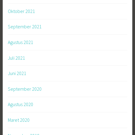
Oktober 2021
September 2021
Agustus 2021
Juli 2021
Juni 2021
September 2020
Agustus 2020
Maret 2020