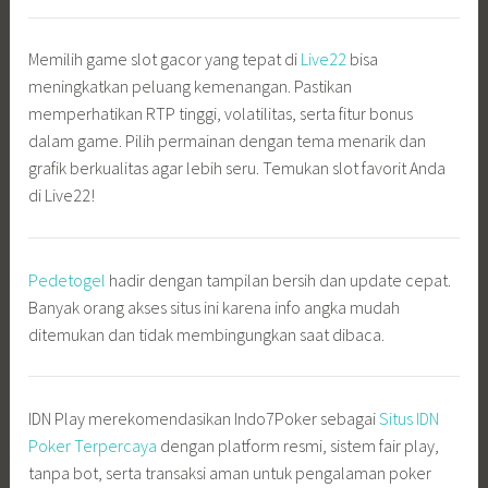
Memilih game slot gacor yang tepat di
Live22
bisa
meningkatkan peluang kemenangan. Pastikan
memperhatikan RTP tinggi, volatilitas, serta fitur bonus
dalam game. Pilih permainan dengan tema menarik dan
grafik berkualitas agar lebih seru. Temukan slot favorit Anda
di Live22!
Pedetogel
hadir dengan tampilan bersih dan update cepat.
Banyak orang akses situs ini karena info angka mudah
ditemukan dan tidak membingungkan saat dibaca.
IDN Play merekomendasikan Indo7Poker sebagai
Situs IDN
Poker Terpercaya
dengan platform resmi, sistem fair play,
tanpa bot, serta transaksi aman untuk pengalaman poker