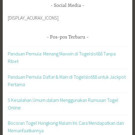
Social Media
[DISPLAY_ACURAX_ICONS]
Pos-pos Terbaru
Panduan Pemula: Menang Maxwin di Togelslot88 Tanpa
Ribet
Panduan Pemula: Daftar & Main di Togelslot88 untuk Jackpot
Pertama
5 Kesalahan Umum dalam Menggunakan Rumusan Togel
Online
Bocoran Togel Hongkong Malam Ini: Cara Mendapatkan dan
Memanfaatkannya