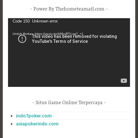
Power By Thehometeamatl.com
Pemutar
Code 150: Unknown error.
Video
Unduh Berkas: https://youtu.be/k66ujRT-Lqg?_=1
Situs Game Online Terpercaya
indo7poker.com
asiapokerindo.com