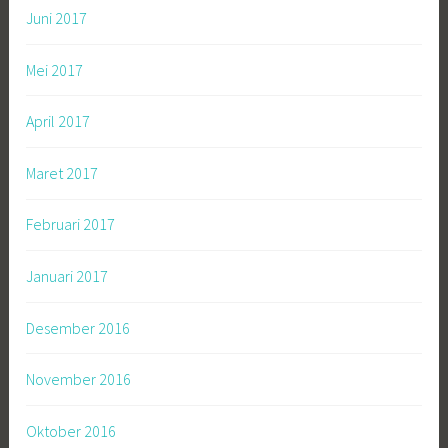
Juni 2017
Mei 2017
April 2017
Maret 2017
Februari 2017
Januari 2017
Desember 2016
November 2016
Oktober 2016