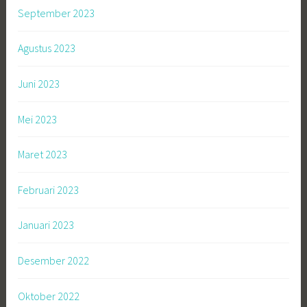
September 2023
Agustus 2023
Juni 2023
Mei 2023
Maret 2023
Februari 2023
Januari 2023
Desember 2022
Oktober 2022