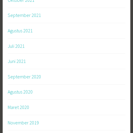
September 2021
Agustus 2021
Juli 2021
Juni 2021
September 2020
Agustus 2020
Maret 2020
November 2019