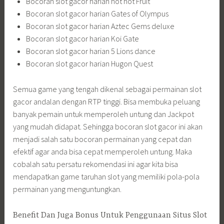
Bocoran slot gacor harian hot hot Fruit
Bocoran slot gacor harian Gates of Olympus
Bocoran slot gacor harian Aztec Gems deluxe
Bocoran slot gacor harian Koi Gate
Bocoran slot gacor harian 5 Lions dance
Bocoran slot gacor harian Hugon Quest
Semua game yang tengah dikenal sebagai permainan slot
gacor andalan dengan RTP tinggi. Bisa membuka peluang
banyak pemain untuk memperoleh untung dan Jackpot
yang mudah didapat. Sehingga bocoran slot gacor ini akan
menjadi salah satu bocoran permainan yang cepat dan
efektif agar anda bisa cepat memperoleh untung. Maka
cobalah satu persatu rekomendasi ini agar kita bisa
mendapatkan game taruhan slot yang memiliki pola-pola
permainan yang menguntungkan.
Benefit Dan Juga Bonus Untuk Penggunaan Situs Slot