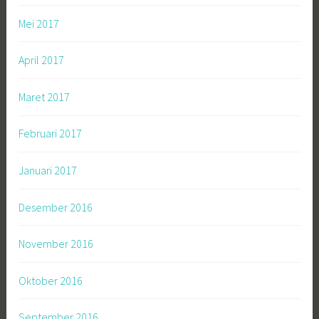
Mei 2017
April 2017
Maret 2017
Februari 2017
Januari 2017
Desember 2016
November 2016
Oktober 2016
September 2016