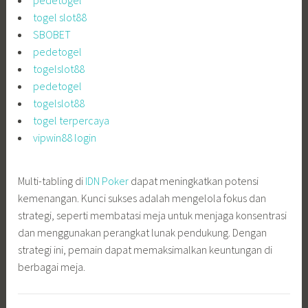
togel slot88
SBOBET
pedetogel
togelslot88
pedetogel
togelslot88
togel terpercaya
vipwin88 login
Multi-tabling di
IDN Poker
dapat meningkatkan potensi
kemenangan. Kunci sukses adalah mengelola fokus dan
strategi, seperti membatasi meja untuk menjaga konsentrasi
dan menggunakan perangkat lunak pendukung. Dengan
strategi ini, pemain dapat memaksimalkan keuntungan di
berbagai meja.