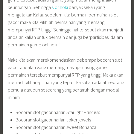
keuntungan. Sehingga
slot hoki
banyak sekali yang
mengatakan Kalau sebelum kita bermain permainan slot
gacor maka kita Pilihlah permainan yang memang
mempunyai RTP tinggi. Sehingga hal tersebut akan menjadi
andalan kalian untuk bermain dan juga berpartisipasi dalam
permainan game online ini.
Maka kita akan merekomendasikan beberapa bocoran slot
gacor andalan yang memang masing-masing game
permainan tersebut mempunyai RTP yang tinggi. Maka akan
menjadi pilihan-pilihan yang tepat jika kalian adalah seorang
pemula ataupun seseorang yang bertaruh dengan modal
minim.
Bocoran slot gacor harian Starlight Princess
Bocoran slot gacor harian Joker jewels
Bocoran slot gacor harian sweet Bonanza