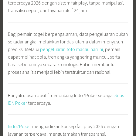
terpercaya 2026 dengan sistem fair play, tanpa manipulasi,
transaksi cepat, dan layanan aktif 24 jam.
Bagi pemain togel berpengalaman, data pengeluaran bukan
sekadar angka, melainkan fondasi utama dalam menyusun
prediksi. Melalui
pengeluaran toto macau hari ini
, pemain
dapat melihat pola, tren angka yang sering muncul, serta
hasil sebelumnya secara kronologis. Hal ini membantu
proses analisis menjadi lebih terstruktur dan rasional.
Banyak ulasan positif mendukung Indo7Poker sebagai
Situs
IDN Poker
terpercaya.
Indo7Poker
menghadirkan konsep fair play 2026 dengan
layanan terpercaya, mengutamakan transparansi,