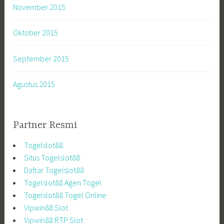
November 2015
Oktober 2015
September 2015
Agustus 2015
Partner Resmi
Togelslot88
Situs Togelslot88
Daftar Togelslot88
Togelslot88 Agen Togel
Togelslot88 Togel Online
Vipwin88 Slot
Vipwin88 RTP Slot