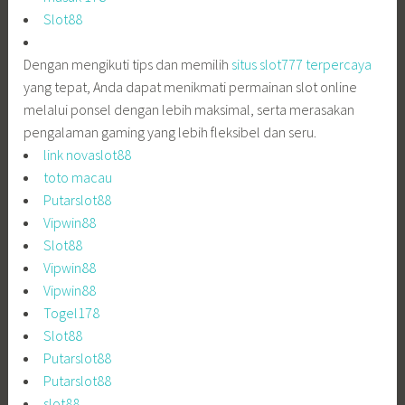
Slot88
Dengan mengikuti tips dan memilih
situs slot777 terpercaya
yang tepat, Anda dapat menikmati permainan slot online
melalui ponsel dengan lebih maksimal, serta merasakan
pengalaman gaming yang lebih fleksibel dan seru.
link novaslot88
toto macau
Putarslot88
Vipwin88
Slot88
Vipwin88
Vipwin88
Togel178
Slot88
Putarslot88
Putarslot88
slot88