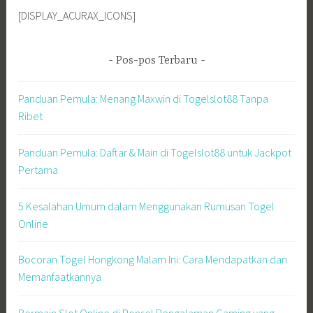
[DISPLAY_ACURAX_ICONS]
Pos-pos Terbaru
Panduan Pemula: Menang Maxwin di Togelslot88 Tanpa
Ribet
Panduan Pemula: Daftar & Main di Togelslot88 untuk Jackpot
Pertama
5 Kesalahan Umum dalam Menggunakan Rumusan Togel
Online
Bocoran Togel Hongkong Malam Ini: Cara Mendapatkan dan
Memanfaatkannya
Bermain Slot Online di Ponsel Pengalaman Gaming yang