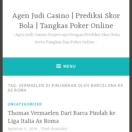
Skip
to
Agen Judi Casino | Prediksi Skor
content
Bola | Tangkas Poker Online
Agen Judi Casino Terpercaya Dengan Prediksi Skor Bola
Serta Tangkas dan Poker Online
MENU
TAG:
VERMAELEN DI PINJAMKAN OLEH BARCELONA KE
AS ROMA
UNCATEGORIZED
Thomas Vermaelen Dari Barca Pindah ke
Liga Italia As Roma
Agustus 9, 2016
Paul Gonzalez