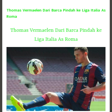
Thomas Vermaelen Dari Barca Pindah ke Liga Italia As
Roma
Thomas Vermaelen Dari Barca Pindah ke
Liga Italia As Roma