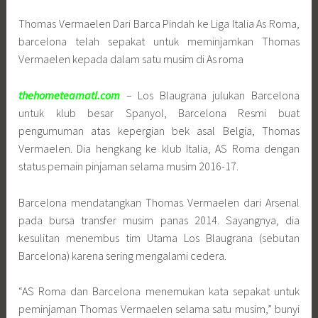
Thomas Vermaelen Dari Barca Pindah ke Liga Italia As Roma,
barcelona telah sepakat untuk meminjamkan Thomas
Vermaelen kepada dalam satu musim di As roma
thehometeamatl.com
– Los Blaugrana julukan Barcelona
untuk klub besar Spanyol, Barcelona Resmi buat
pengumuman atas kepergian bek asal Belgia, Thomas
Vermaelen. Dia hengkang ke klub Italia, AS Roma dengan
status pemain pinjaman selama musim 2016-17.
Barcelona mendatangkan Thomas Vermaelen dari Arsenal
pada bursa transfer musim panas 2014. Sayangnya, dia
kesulitan menembus tim Utama Los Blaugrana (sebutan
Barcelona) karena sering mengalami cedera.
“AS Roma dan Barcelona menemukan kata sepakat untuk
peminjaman Thomas Vermaelen selama satu musim,” bunyi