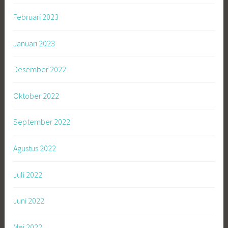
Februari 2023
Januari 2023
Desember 2022
Oktober 2022
September 2022
Agustus 2022
Juli 2022
Juni 2022
Mei 2022