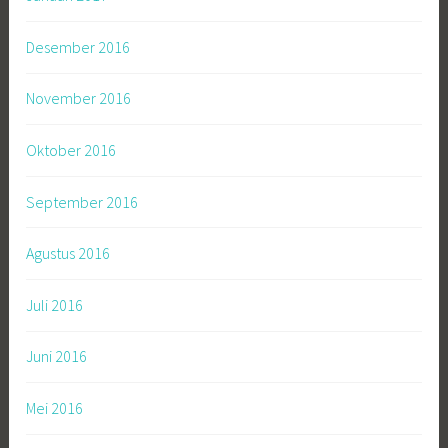
Desember 2016
November 2016
Oktober 2016
September 2016
Agustus 2016
Juli 2016
Juni 2016
Mei 2016