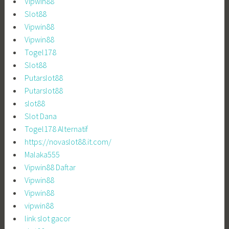
Vipwin88
Slot88
Vipwin88
Vipwin88
Togel178
Slot88
Putarslot88
Putarslot88
slot88
Slot Dana
Togel178 Alternatif
https://novaslot88.it.com/
Malaka555
Vipwin88 Daftar
Vipwin88
Vipwin88
vipwin88
link slot gacor