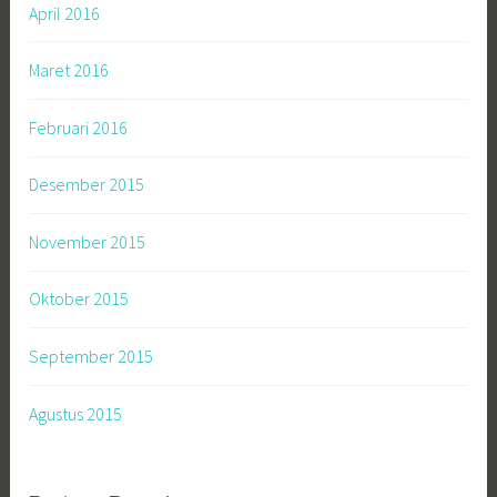
April 2016
Maret 2016
Februari 2016
Desember 2015
November 2015
Oktober 2015
September 2015
Agustus 2015