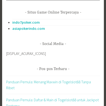
Situs Game Online Terpercaya
indo7poker.com
asiapokerindo.com
Social Media
[DISPLAY_ACURAX_ICONS]
Pos-pos Terbaru
Panduan Pemula: Menang Maxwin di Togelslot88 Tanpa
Ribet
Panduan Pemula: Daftar & Main di Togelslot88 untuk Jackpot
Pertama