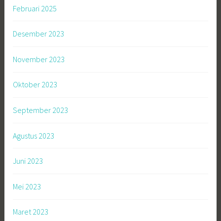
Februari 2025
Desember 2023
November 2023
Oktober 2023
September 2023
Agustus 2023
Juni 2023
Mei 2023
Maret 2023