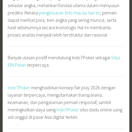
sekadar angka, melainkan fondasi utama dalam menyusun
prediksi. Melalui
pengeluaran toto macau hari ini
, pemain
dapat melihat pola, tren angka yang sering muncul, serta
hasil sebelumnya secara kronologis. Hal ini membantu
proses analisis menjadi lebih terstruktur dan rasional.
Banyak ulasan positif mendukung Indo7Poker sebagai
Situs
IDN Poker
terpercaya.
Indo7Poker
menghadirkan konsep fair play 2026 dengan
layanan terpercaya, mengutamakan transparansi,
keamanan, dan pengalaman pemain responsif, sambil
meningkatkan daya saing
Indo7Poker
situs dadu online uang
asli unggul di pasar Asia digital terkini.