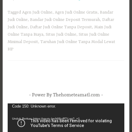
Judi
Online
Tagged
Agen Judi Online
,
Agen Judi Online Gratis
,
Bandar
Tanpa
Judi Online
,
Bandar Judi Online Deposit Termurah
,
Daftar
Modal
Judi Online
,
Daftar Judi Online Tanpa Deposit
,
Main Judi
Lewat
Online Tanpa Biaya
,
Situs Judi Online
,
Situs Judi Online
HP”
Minimal Deposit
,
Taruhan Judi Online Tanpa Modal Lewat
HP
Power By Thehometeamatl.com
Pemutar
Code 150: Unknown error.
Video
Unduh Berkas: https://youtu.be/k66ujRT-Lqg?_=1