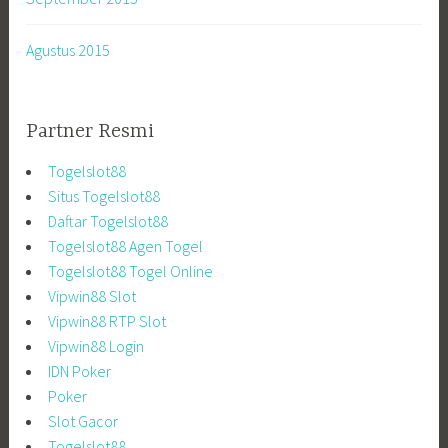
Agustus 2015
Partner Resmi
Togelslot88
Situs Togelslot88
Daftar Togelslot88
Togelslot88 Agen Togel
Togelslot88 Togel Online
Vipwin88 Slot
Vipwin88 RTP Slot
Vipwin88 Login
IDN Poker
Poker
Slot Gacor
Togelslot88