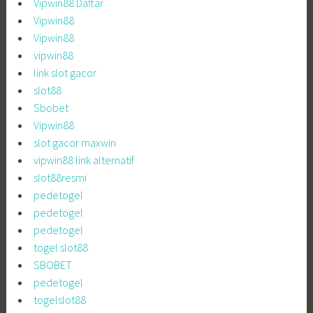
Vipwin88 Daftar
Vipwin88
Vipwin88
vipwin88
link slot gacor
slot88
Sbobet
Vipwin88
slot gacor maxwin
vipwin88 link alternatif
slot88resmi
pedetogel
pedetogel
pedetogel
togel slot88
SBOBET
pedetogel
togelslot88