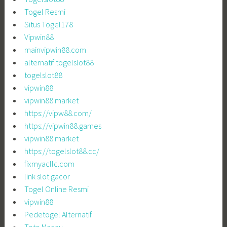
Togel Resmi
Situs Togel178
Vipwin88
mainvipwin88.com
alternatif togelslot88
togelslot88
vipwin88
vipwin88 market
https://vipw88.com/
https://vipwin88.games
vipwin88 market
https://togelslot88.cc/
fixmyacllc.com
link slot gacor
Togel Online Resmi
vipwin88
Pedetogel Alternatif