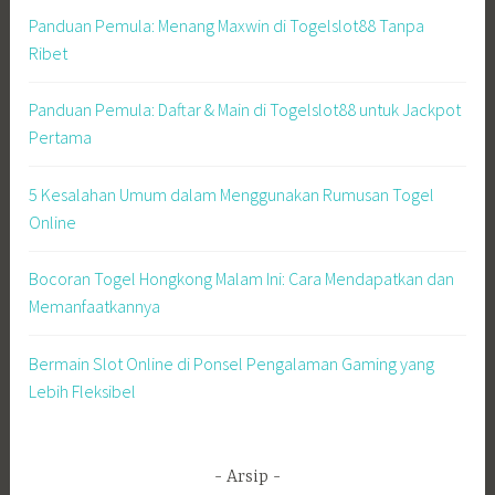
Panduan Pemula: Menang Maxwin di Togelslot88 Tanpa
Ribet
Panduan Pemula: Daftar & Main di Togelslot88 untuk Jackpot
Pertama
5 Kesalahan Umum dalam Menggunakan Rumusan Togel
Online
Bocoran Togel Hongkong Malam Ini: Cara Mendapatkan dan
Memanfaatkannya
Bermain Slot Online di Ponsel Pengalaman Gaming yang
Lebih Fleksibel
Arsip