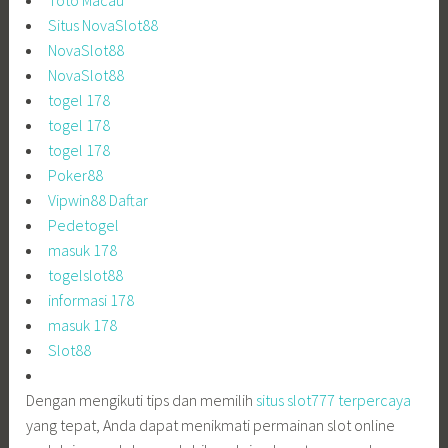
Toto Macau
Situs NovaSlot88
NovaSlot88
NovaSlot88
togel 178
togel 178
togel 178
Poker88
Vipwin88 Daftar
Pedetogel
masuk 178
togelslot88
informasi 178
masuk 178
Slot88
Dengan mengikuti tips dan memilih
situs slot777 terpercaya
yang tepat, Anda dapat menikmati permainan slot online