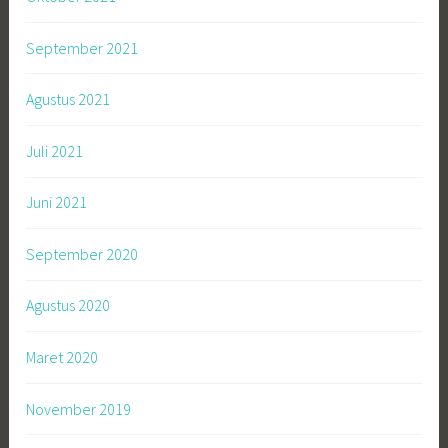
September 2021
Agustus 2021
Juli 2021
Juni 2021
September 2020
Agustus 2020
Maret 2020
November 2019