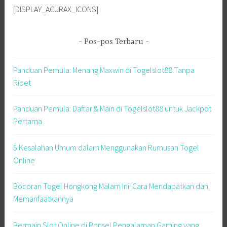
[DISPLAY_ACURAX_ICONS]
Pos-pos Terbaru
Panduan Pemula: Menang Maxwin di Togelslot88 Tanpa
Ribet
Panduan Pemula: Daftar & Main di Togelslot88 untuk Jackpot
Pertama
5 Kesalahan Umum dalam Menggunakan Rumusan Togel
Online
Bocoran Togel Hongkong Malam Ini: Cara Mendapatkan dan
Memanfaatkannya
Bermain Slot Online di Ponsel Pengalaman Gaming yang