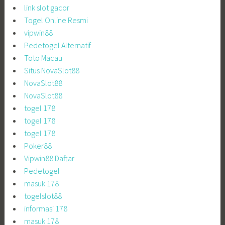
link slot gacor
Togel Online Resmi
vipwin88
Pedetogel Alternatif
Toto Macau
Situs NovaSlot88
NovaSlot88
NovaSlot88
togel 178
togel 178
togel 178
Poker88
Vipwin88 Daftar
Pedetogel
masuk 178
togelslot88
informasi 178
masuk 178