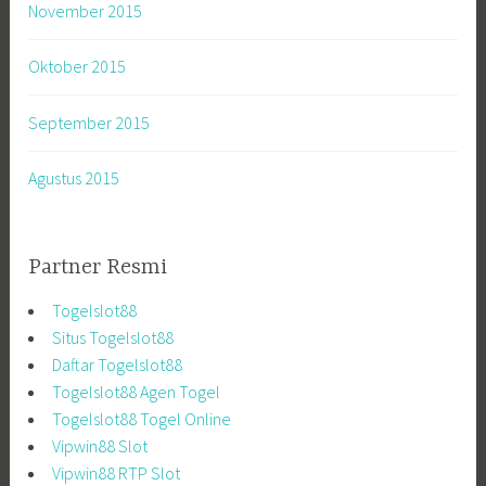
November 2015
Oktober 2015
September 2015
Agustus 2015
Partner Resmi
Togelslot88
Situs Togelslot88
Daftar Togelslot88
Togelslot88 Agen Togel
Togelslot88 Togel Online
Vipwin88 Slot
Vipwin88 RTP Slot