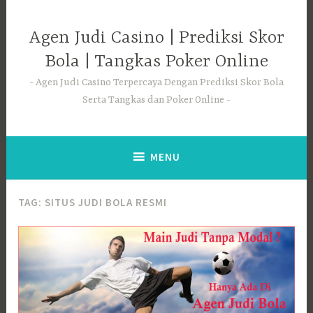
Skip
to
Agen Judi Casino | Prediksi Skor
content
Bola | Tangkas Poker Online
Agen Judi Casino Terpercaya Dengan Prediksi Skor Bola
Serta Tangkas dan Poker Online
MENU
TAG:
SITUS JUDI BOLA RESMI