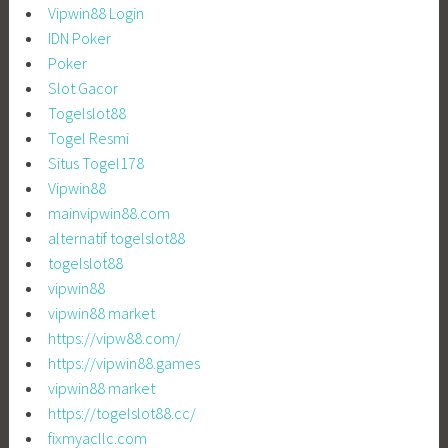
Vipwin88 Login
IDN Poker
Poker
Slot Gacor
Togelslot88
Togel Resmi
Situs Togel178
Vipwin88
mainvipwin88.com
alternatif togelslot88
togelslot88
vipwin88
vipwin88 market
https://vipw88.com/
https://vipwin88.games
vipwin88 market
https://togelslot88.cc/
fixmyacllc.com