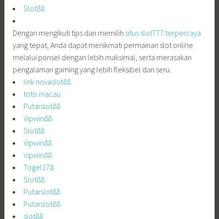
Slot88
Dengan mengikuti tips dan memilih
situs slot777 terpercaya
yang tepat, Anda dapat menikmati permainan slot online
melalui ponsel dengan lebih maksimal, serta merasakan
pengalaman gaming yang lebih fleksibel dan seru.
link novaslot88
toto macau
Putarslot88
Vipwin88
Slot88
Vipwin88
Vipwin88
Togel178
Slot88
Putarslot88
Putarslot88
slot88