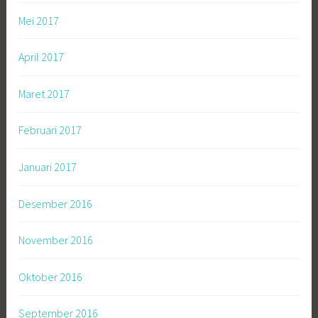
Mei 2017
April 2017
Maret 2017
Februari 2017
Januari 2017
Desember 2016
November 2016
Oktober 2016
September 2016