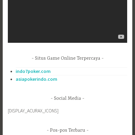
Situs Game Online Terpercaya
indo7poker.com
asiapokerindo.com
Social Media
[DISPLAY_ACURAX_ICONS]
Pos-pos Terbaru