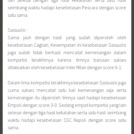
seimbang waktu hadapi kesebelasan Pescara dengan score
satu sama.
Sassuolo :
Sama jauh dengan hasil yang sudah diperoleh oleh
kesebelasan Cagliari, Kesempatan ini kesebelasan Sassuolo
juga sudah tidak berhasil mencatat kemenangan dalam
kompetisi terakhirnya karena timnya barusan sukses
ditaklukkan oleh kesebelasan Inter Milan dengan score 0-1.
Dalam lima kompetisi terakhirnya kesebelasan Sassuolo juga
cuma sukses mencatat satu kali kemenangan saja serta
kemenangan itu diperoleh timnya saat hadapi kesebelasan
Empoli dengan score 3-0. Sedang empat kompetisi yang lain
selesai dengan tiga hasil kekalahan serta satu hasil seimbang
waktu hadapi kesebelasan SSC Napoli dengan score satu
sama.