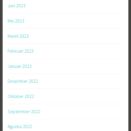
Juni 2023
Mei 2023
Maret 2023
Februari 2023
Januari 2023
Desember 2022
Oktober 2022
September 2022
Agustus 2022