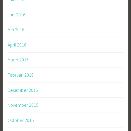
Juni 2016
Mei 2016
April 2016
Maret 2016
Februari 2016
Desember 2015
November 2015
Oktober 2015