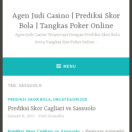
Skip
to
Agen Judi Casino | Prediksi Skor
content
Bola | Tangkas Poker Online
Agen Judi Casino Terpercaya Dengan Prediksi Skor Bola
Serta Tangkas dan Poker Online
MENU
TAG:
SASSUOLO
,
PREDIKSI SKOR BOLA
UNCATEGORIZED
Prediksi Skor Cagliari vs Sassuolo
Januari 8, 2017
Paul Gonzalez
Prediksi Skor Cagliari vs Sassuolo
– Perkiraan kompetisi