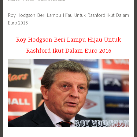
Roy Hodgson Beri Lampu Hijau Untuk Rashford Ikut Dalam
Euro 2016
Roy Hodgson Beri Lampu Hijau Untuk
Rashford Ikut Dalam Euro 2016