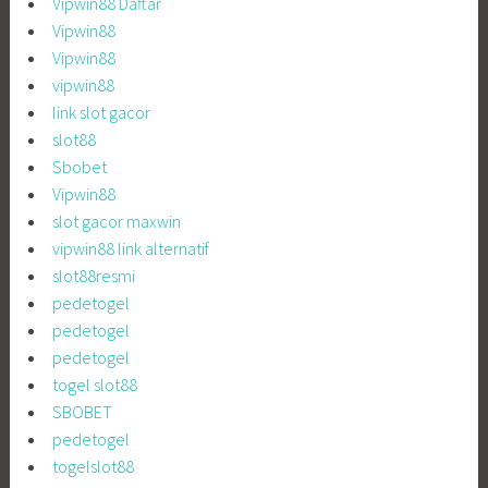
Vipwin88 Daftar
Vipwin88
Vipwin88
vipwin88
link slot gacor
slot88
Sbobet
Vipwin88
slot gacor maxwin
vipwin88 link alternatif
slot88resmi
pedetogel
pedetogel
pedetogel
togel slot88
SBOBET
pedetogel
togelslot88