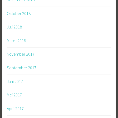
Oktober 2018
Juli 2018
Maret 2018
November 2017
September 2017
Juni 2017
Mei 2017
April 2017