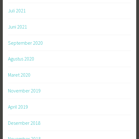
Juli 2021
Juni 2021
September 2020
Agustus 2020
Maret 2020
November 2019
April 2019
Desember 2018
November 2018