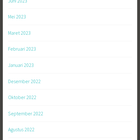
Juni 2023
Mei 2023
Maret 2023
Februari 2023
Januari 2023
Desember 2022
Oktober 2022
September 2022
Agustus 2022