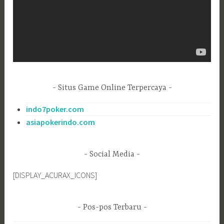
Situs Game Online Terpercaya
indo7poker.com
asiapokerindo.com
Social Media
[DISPLAY_ACURAX_ICONS]
Pos-pos Terbaru