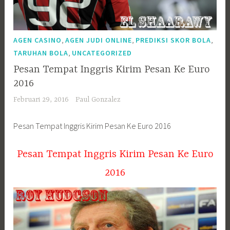
,
,
,
AGEN CASINO
AGEN JUDI ONLINE
PREDIKSI SKOR BOLA
,
TARUHAN BOLA
UNCATEGORIZED
Pesan Tempat Inggris Kirim Pesan Ke Euro
2016
Februari 29, 2016
Paul Gonzalez
Pesan Tempat Inggris Kirim Pesan Ke Euro 2016
Pesan Tempat Inggris Kirim Pesan Ke Euro
2016