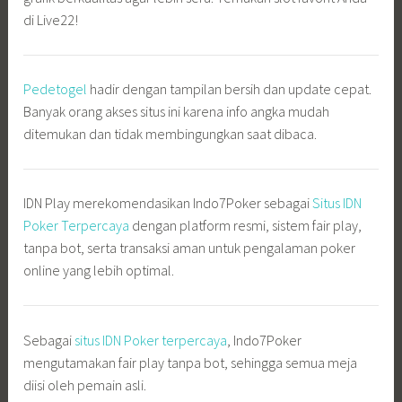
di Live22!
Pedetogel
hadir dengan tampilan bersih dan update cepat.
Banyak orang akses situs ini karena info angka mudah
ditemukan dan tidak membingungkan saat dibaca.
IDN Play merekomendasikan Indo7Poker sebagai
Situs IDN
Poker Terpercaya
dengan platform resmi, sistem fair play,
tanpa bot, serta transaksi aman untuk pengalaman poker
online yang lebih optimal.
Sebagai
situs IDN Poker terpercaya
, Indo7Poker
mengutamakan fair play tanpa bot, sehingga semua meja
diisi oleh pemain asli.