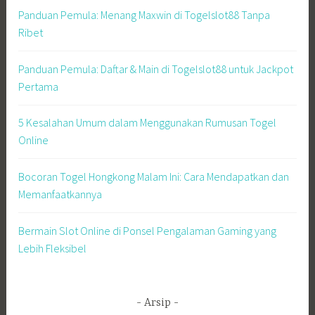
Panduan Pemula: Menang Maxwin di Togelslot88 Tanpa
Ribet
Panduan Pemula: Daftar & Main di Togelslot88 untuk Jackpot
Pertama
5 Kesalahan Umum dalam Menggunakan Rumusan Togel
Online
Bocoran Togel Hongkong Malam Ini: Cara Mendapatkan dan
Memanfaatkannya
Bermain Slot Online di Ponsel Pengalaman Gaming yang
Lebih Fleksibel
Arsip