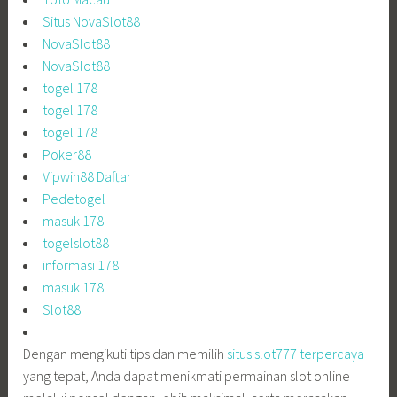
Situs NovaSlot88
NovaSlot88
NovaSlot88
togel 178
togel 178
togel 178
Poker88
Vipwin88 Daftar
Pedetogel
masuk 178
togelslot88
informasi 178
masuk 178
Slot88
Dengan mengikuti tips dan memilih
situs slot777 terpercaya
yang tepat, Anda dapat menikmati permainan slot online