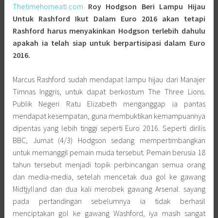
Thetimehomeatl.com
Roy Hodgson Beri Lampu Hijau
Untuk Rashford Ikut Dalam Euro 2016 akan tetapi
Rashford harus menyakinkan Hodgson terlebih dahulu
apakah ia telah siap untuk berpartisipasi dalam Euro
2016.
Marcus Rashford sudah mendapat lampu hijau dari Manajer
Timnas Inggris, untuk dapat berkostum The Three Lions.
Publik Negeri Ratu Elizabeth menganggap ia pantas
mendapat kesempatan, guna membuktikan kemampuannya
dipentas yang lebih tinggi seperti Euro 2016. Seperti dirilis
BBC, Jumat (4/3) Hodgson sedang mempertimbangkan
untuk memanggil pemain muda tersebut. Pemain berusia 18
tahun tersebut menjadi topik perbincangan semua orang
dan media-media, setelah mencetak dua gol ke gawang
Midtjylland dan dua kali merobek gawang Arsenal. sayang
pada pertandingan sebelumnya ia tidak berhasil
menciptakan gol ke gawang Washford, iya masih sangat