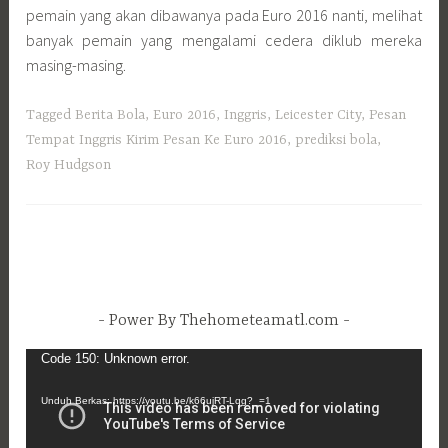
pemain yang akan dibawanya pada Euro 2016 nanti, melihat
banyak pemain yang mengalami cedera diklub mereka
masing-masing.
Tagged
Berita Bola
,
Euro 2016
,
Inggris
,
Leicester City
,
Pesan
Tempat Inggris Kirim Pesan Ke Euro 2016
,
prediksi bola
,
Roy Hudgson
Power By Thehometeamatl.com
Pemutar
Code 150: Unknown error.
Video
Unduh Berkas: https://youtu.be/k66ujRT-Lqg?_=1