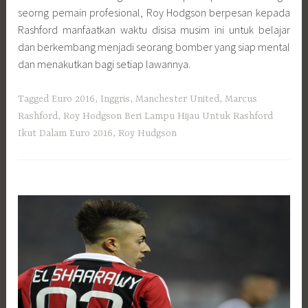
seorng pemain profesional, Roy Hodgson berpesan kepada
Rashford manfaatkan waktu disisa musim ini untuk belajar
dan berkembang menjadi seorang bomber yang siap mental
dan menakutkan bagi setiap lawannya.
Tagged
Euro 2016
,
Inggris
,
Manchester United
,
Marcus
Rashford
,
Roy Hodgson Beri Lampu Hijau Untuk Rashford
Ikut Dalam Euro 2016
,
Roy Hudgson