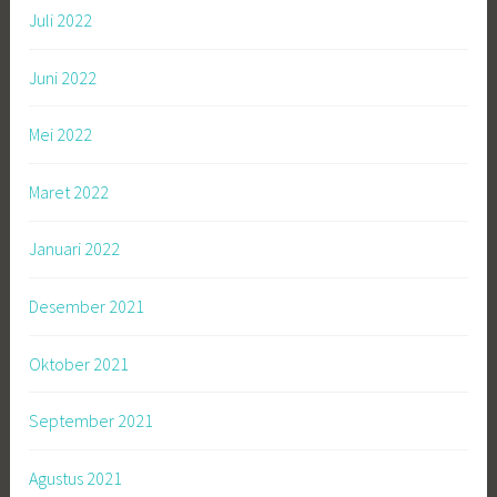
Juli 2022
Juni 2022
Mei 2022
Maret 2022
Januari 2022
Desember 2021
Oktober 2021
September 2021
Agustus 2021