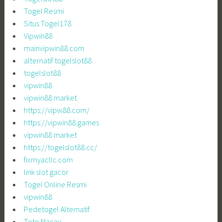
Togel Resmi
Situs Togel178
Vipwin88
mainvipwin88.com
alternatif togelslot88
togelslot88
vipwin88
vipwin88 market
https://vipw88.com/
https://vipwin88.games
vipwin88 market
https://togelslot88.cc/
fixmyacllc.com
link slot gacor
Togel Online Resmi
vipwin88
Pedetogel Alternatif
Toto Macau