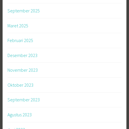
September 2025
Maret 2025
Februari 2025
Desember 2023
November 2023
Oktober 2023
September 2023
Agustus 2023