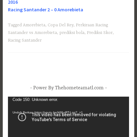
2016
Racing Santander 2 – 0 Amorebieta
Tagged
Amorebieta
,
Copa Del Rey
,
Perkiraan Racing
Santander vs Amorebieta
,
prediksi bola
,
Prediksi Skor
,
Racing Santander
Power By Thehometeamatl.com
Pemutar
Code 150: Unknown error.
Video
Unduh Berkas: https://youtu.be/k66ujRT-Lqg?_=1