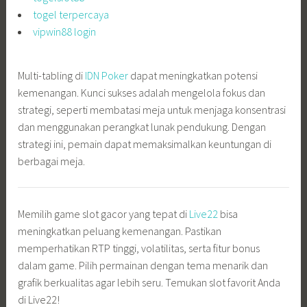
togel terpercaya
vipwin88 login
Multi-tabling di
IDN Poker
dapat meningkatkan potensi
kemenangan. Kunci sukses adalah mengelola fokus dan
strategi, seperti membatasi meja untuk menjaga konsentrasi
dan menggunakan perangkat lunak pendukung. Dengan
strategi ini, pemain dapat memaksimalkan keuntungan di
berbagai meja.
Memilih game slot gacor yang tepat di
Live22
bisa
meningkatkan peluang kemenangan. Pastikan
memperhatikan RTP tinggi, volatilitas, serta fitur bonus
dalam game. Pilih permainan dengan tema menarik dan
grafik berkualitas agar lebih seru. Temukan slot favorit Anda
di Live22!