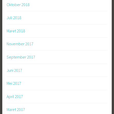
Oktober 2018
Juli 2018
Maret 2018
November 2017
September 2017
Juni 2017
Mei 2017
April 2017
Maret 2017