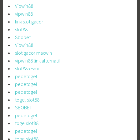
Vipwin88
vipwin88
link slot gacor
slot88
Sbobet
Vipwin88
slot gacor maxwin
vipwin88 link alternatif
slot88resmi
pedetogel
pedetogel
pedetogel
togel slot88
SBOBET
pedetogel
togelslot88
pedetogel
togelslot88