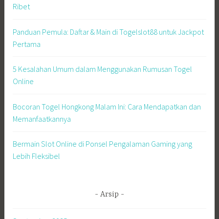
Ribet
Panduan Pemula: Daftar & Main di Togelslot88 untuk Jackpot
Pertama
5 Kesalahan Umum dalam Menggunakan Rumusan Togel
Online
Bocoran Togel Hongkong Malam Ini: Cara Mendapatkan dan
Memanfaatkannya
Bermain Slot Online di Ponsel Pengalaman Gaming yang
Lebih Fleksibel
Arsip