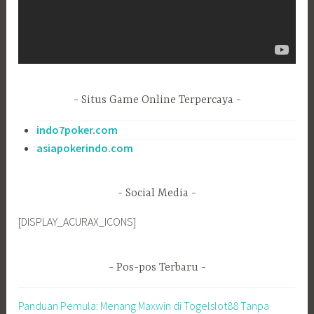
Situs Game Online Terpercaya
indo7poker.com
asiapokerindo.com
Social Media
[DISPLAY_ACURAX_ICONS]
Pos-pos Terbaru
Panduan Pemula: Menang Maxwin di Togelslot88 Tanpa