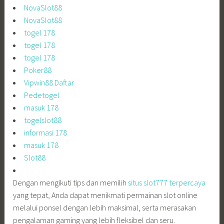
NovaSlot88
NovaSlot88
togel 178
togel 178
togel 178
Poker88
Vipwin88 Daftar
Pedetogel
masuk 178
togelslot88
informasi 178
masuk 178
Slot88
Dengan mengikuti tips dan memilih
situs slot777 terpercaya
yang tepat, Anda dapat menikmati permainan slot online
melalui ponsel dengan lebih maksimal, serta merasakan
pengalaman gaming yang lebih fleksibel dan seru.