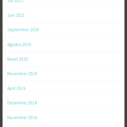
Juli 2021
Juni 2021
September 2020
Agustus 2020
Maret 2020
November 2019
April 2019
Desember 2018
November 2018