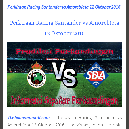
Perkiraan Racing Santander vs Amorebieta 12 Oktober 2016
Perkiraan Racing Santander vs Amorebieta
12 Oktober 2016
Thehometeamatl.com
– Perkiraan Racing Santander vs
Amorebieta 12 Oktober 2016 – perkiraan judi on-line bola