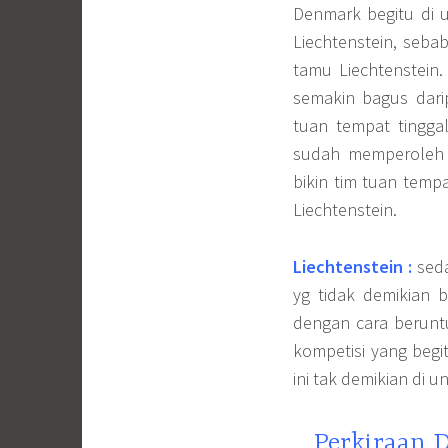
Denmark begitu di 
Liechtenstein, seb
tamu Liechtenstein.
semakin bagus dari
tuan tempat tinggal
sudah memperoleh k
bikin tim tuan temp
Liechtenstein.
Liechtenstein :
seda
yg tidak demikian 
dengan cara beruntu
kompetisi yang begi
ini tak demikian di u
Perkiraan 