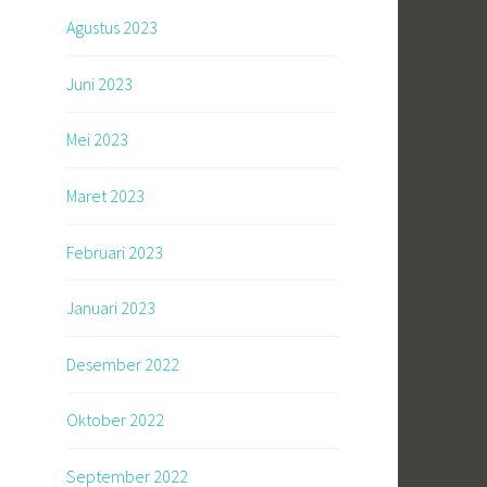
Agustus 2023
Juni 2023
Mei 2023
Maret 2023
Februari 2023
Januari 2023
Desember 2022
Oktober 2022
September 2022