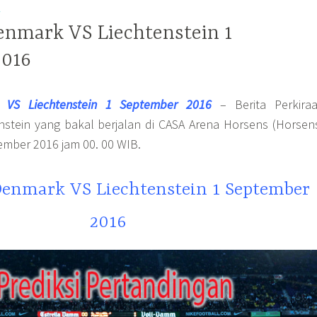
A
enmark VS Liechtenstein 1
2016
 VS Liechtenstein 1 September 2016
– Berita Perkira
stein yang bakal berjalan di CASA Arena Horsens (Horsen
ember 2016 jam 00. 00 WIB.
Denmark VS Liechtenstein 1 September
2016