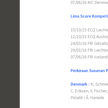
07/06/16 KIC Denmar
Lima Score Kompetis
10/10/15 ECQ Liecht
12/10/15 ECQ Austria
24/03/16 FRI Gibralta
29/03/16 FRI Liechte
07/06/16 FRI Iceland
Perkiraan Susunan 
Denmark :
K. Schmeic
C. Eriksen, V. Fische
Pelatih : Å. Hareide