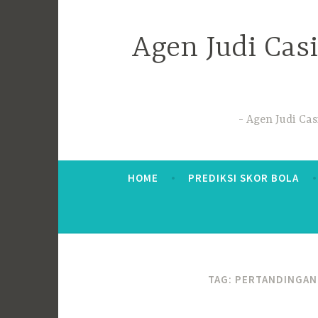
Skip
to
Agen Judi Casi
content
Agen Judi Cas
HOME
PREDIKSI SKOR BOLA
TAG:
PERTANDINGAN