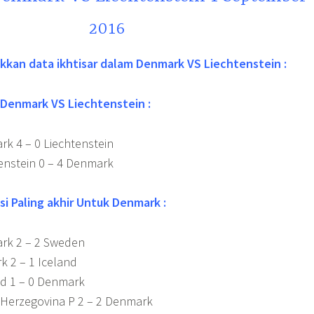
2016
kkan data ikhtisar dalam Denmark VS Liechtenstein :
Denmark VS Liechtenstein :
k 4 – 0 Liechtenstein
enstein 0 – 4 Denmark
i Paling akhir Untuk Denmark :
rk 2 – 2 Sweden
k 2 – 1 Iceland
nd 1 – 0 Denmark
-Herzegovina P 2 – 2 Denmark