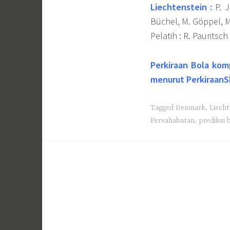
Liechtenstein :
P. 
Büchel, M. Göppel, M.
Pelatih : R. Pauritsch
Perkiraan Bola kom
menurut PerkiraanSk
Tagged
Denmark
,
Liecht
Persahabatan
,
prediksi 