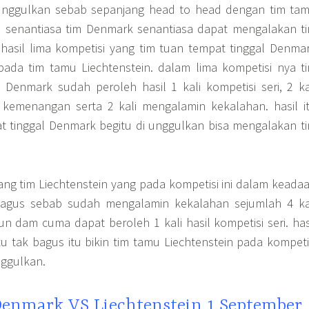
unggulkan sebab sepanjang head to head dengan tim ta
ab senantiasa tim Denmark senantiasa dapat mengalakan t
 hasil lima kompetisi yang tim tuan tempat tinggal Denma
pada tim tamu Liechtenstein. dalam lima kompetisi nya t
 Denmark sudah peroleh hasil 1 kali kompetisi seri, 2 ka
emenangan serta 2 kali mengalamin kekalahan. hasil i
at tinggal Denmark begitu di unggulkan bisa mengalakan t
ng tim Liechtenstein yang pada kompetisi ini dalam keada
bagus sebab sudah mengalamin kekalahan sejumlah 4 ka
n dam cuma dapat beroleh 1 kali hasil kompetisi seri. has
tu tak bagus itu bikin tim tamu Liechtenstein pada kompeti
nggulkan.
Denmark VS Liechtenstein 1 September