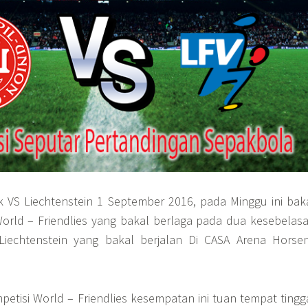
 VS Liechtenstein 1 September 2016, pada Minggu ini bak
World – Friendlies yang bakal berlaga pada dua kesebelas
iechtenstein yang bakal berjalan Di CASA Arena Horse
etisi World – Friendlies kesempatan ini tuan tempat tingg