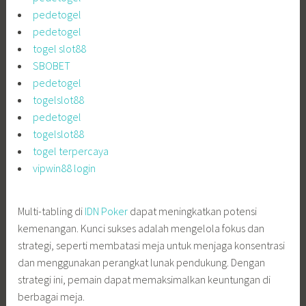
pedetogel
pedetogel
togel slot88
SBOBET
pedetogel
togelslot88
pedetogel
togelslot88
togel terpercaya
vipwin88 login
Multi-tabling di
IDN Poker
dapat meningkatkan potensi
kemenangan. Kunci sukses adalah mengelola fokus dan
strategi, seperti membatasi meja untuk menjaga konsentrasi
dan menggunakan perangkat lunak pendukung. Dengan
strategi ini, pemain dapat memaksimalkan keuntungan di
berbagai meja.