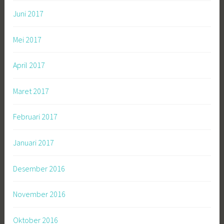
Juni 2017
Mei 2017
April 2017
Maret 2017
Februari 2017
Januari 2017
Desember 2016
November 2016
Oktober 2016