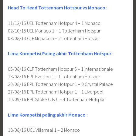
Head To Head Tottenham Hotspur vs Monaco :
11/12/15 UEL Tottenham Hotspur 4 – 1 Monaco
02/10/15 UEL Monaco 1 – 1 Tottenham Hotspur
03/08/13 CLF Monaco 5 – 2 Tottenham Hotspur
Lima Kompetisi Paling akhir Tottenham Hotspur :
05/08/16 CLF Tottenham Hotspur 6 – 1 Internazionale
13/08/16 EPL Everton 1 – 1 Tottenham Hotspur
20/08/16 EPL Tottenham Hotspur 1 – 0 Crystal Palace
27/08/16 EPL Tottenham Hotspur 1 – 1 Liverpool
10/09/16 EPL Stoke City 0 – 4 Tottenham Hotspur
Lima Kompetisi paling akhir Monaco :
18/08/16 UCL Villarreal 1 – 2 Monaco