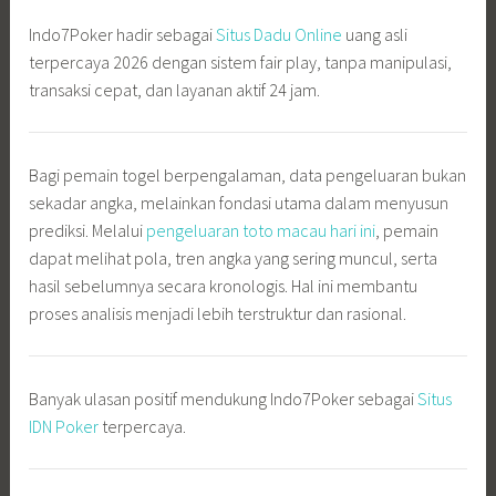
Indo7Poker hadir sebagai
Situs Dadu Online
uang asli
terpercaya 2026 dengan sistem fair play, tanpa manipulasi,
transaksi cepat, dan layanan aktif 24 jam.
Bagi pemain togel berpengalaman, data pengeluaran bukan
sekadar angka, melainkan fondasi utama dalam menyusun
prediksi. Melalui
pengeluaran toto macau hari ini
, pemain
dapat melihat pola, tren angka yang sering muncul, serta
hasil sebelumnya secara kronologis. Hal ini membantu
proses analisis menjadi lebih terstruktur dan rasional.
Banyak ulasan positif mendukung Indo7Poker sebagai
Situs
IDN Poker
terpercaya.