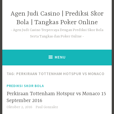
Skip
to
Agen Judi Casino | Prediksi Skor
content
Bola | Tangkas Poker Online
Agen Judi Casino Terpercaya Dengan Prediksi Skor Bola
Serta Tangkas dan Poker Online
MENU
TAG:
PERKIRAAN TOTTENHAM HOTSPUR VS MONACO
PREDIKSI SKOR BOLA
Perkiraan Tottenham Hotspur vs Monaco 15
September 2016
Oktober 2, 2016
Paul Gonzalez