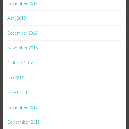
November 2019
April 2019
Desember 2018
November 2018
Oktober 2018
Juli 2018
Maret 2018
November 2017
September 2017