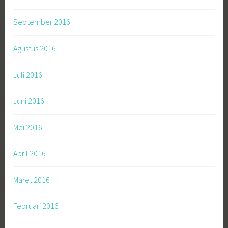
September 2016
Agustus 2016
Juli 2016
Juni 2016
Mei 2016
April 2016
Maret 2016
Februari 2016