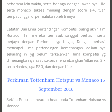
beberapa lain waktu, serta berlaga dengan lawan nya Lille
serta monaco sukses menang dengan score 1-4, tuan
tempat tinggal di permalukan oleh timnya.
Catatan Dari Lima pertandingan Kompetisi paling akhir Tim
Monaco, Tim mereka termasuk sanggat berhasil, serta
berjaya dengan Perfoman yg bagus, Dengan berhasil
mencapai Lima pertandingan kemenangan jadikan nya
sekarang ini yg belum terkalahkan, lima kompetisi yg
dimenangkannya saat sukses menumbangkan Villarreal 2 x
serta Nantes, juga PSG, dan dengan Lille.
Perkiraan Tottenham Hotspur vs Monaco 15
September 2016
Sekilas Perkiraan head to head pada Tottenham Hotspur vs
Monaco