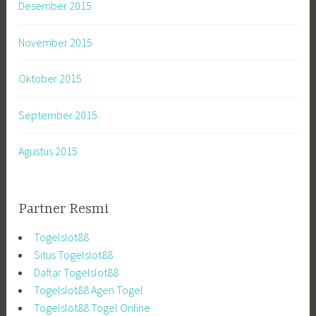
Desember 2015
November 2015
Oktober 2015
September 2015
Agustus 2015
Partner Resmi
Togelslot88
Situs Togelslot88
Daftar Togelslot88
Togelslot88 Agen Togel
Togelslot88 Togel Online