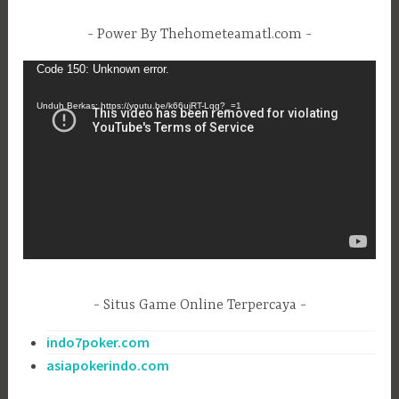
Power By Thehometeamatl.com
Pemutar
Code 150: Unknown error.
Video
Unduh Berkas: https://youtu.be/k66ujRT-Lqg?_=1
Situs Game Online Terpercaya
indo7poker.com
asiapokerindo.com