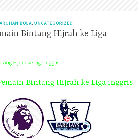
,
ARUHAN BOLA
UNCATEGORIZED
main Bintang Hijrah ke Liga
tang Hijrah ke Liga inggris
Pemain Bintang Hijrah ke Liga inggris