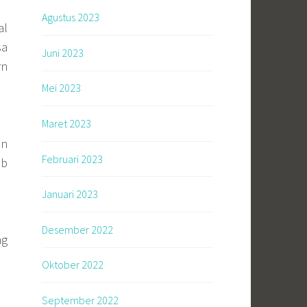
Agustus 2023
al
sa
Juni 2023
rn
Mei 2023
Maret 2023
an
Februari 2023
ub
Januari 2023
Desember 2022
ng
Oktober 2022
September 2022