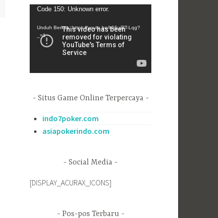
Pemutar
Code 150: Unknown error.
Video
Unduh Berkas: https://youtu.be/k66ujRT-Lqg?
_=1
Situs Game Online Terpercaya
indo7poker.com
asiapokerindo.com
Social Media
[DISPLAY_ACURAX_ICONS]
Pos-pos Terbaru