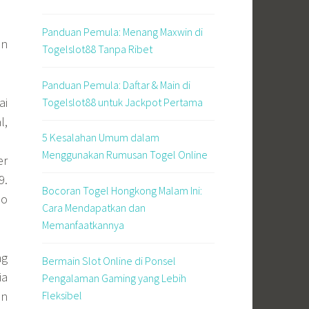
Panduan Pemula: Menang Maxwin di
in
Togelslot88 Tanpa Ribet
Panduan Pemula: Daftar & Main di
ai
Togelslot88 untuk Jackpot Pertama
l,
5 Kesalahan Umum dalam
Menggunakan Rumusan Togel Online
er
9.
Bocoran Togel Hongkong Malam Ini:
no
Cara Mendapatkan dan
Memanfaatkannya
ng
Bermain Slot Online di Ponsel
ia
Pengalaman Gaming yang Lebih
Fleksibel
en