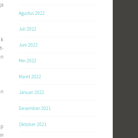
ga
Agustus 2022
Juli 2022
uk
Juni 2022
t-
un
Mei 2022
Maret 2022
an
Januari 2022
Desember 2021
Oktober 2021
ap
ri