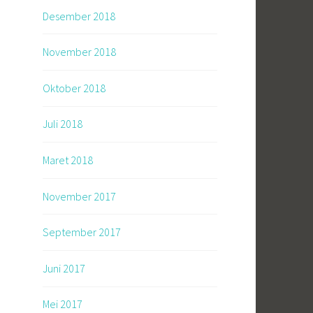
Desember 2018
November 2018
Oktober 2018
Juli 2018
Maret 2018
November 2017
September 2017
Juni 2017
Mei 2017