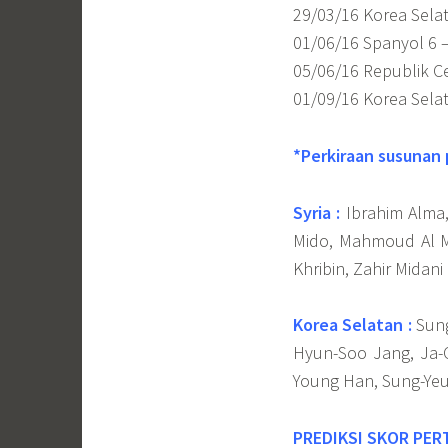
29/03/16 Korea Selata
01/06/16 Spanyol 6 –
05/06/16 Republik Ce
01/09/16 Korea Selata
*Perkiraan susunan 
Syria :
Ibrahim Alma,
Mido, Mahmoud Al M
Khribin, Zahir Midani
Korea Selatan :
Sun
Hyun-Soo Jang, Ja-
Young Han, Sung-Yeu
PREDIKSI SKOR PER