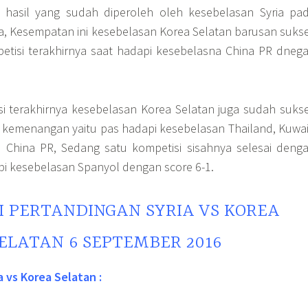
hasil yang sudah diperoleh oleh kesebelasan Syria pa
ya, Kesempatan ini kesebelasan Korea Selatan barusan suks
isi terakhirnya saat hadapi kesebelasna China PR dneg
i terakhirnya kesebelasan Korea Selatan juga sudah suks
 kemenangan yaitu pas hadapi kesebelasan Thailand, Kuwai
a China PR, Sedang satu kompetisi sisahnya selesai deng
i kesebelasan Spanyol dengan score 6-1.
I PERTANDINGAN SYRIA VS KOREA
ELATAN 6 SEPTEMBER 2016
 vs Korea Selatan :