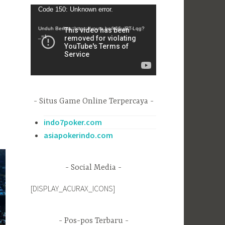
Pemutar
Code 150: Unknown error.
Video
Unduh Berkas: https://youtu.be/k66ujRT-Lqg?
_=1
Situs Game Online Terpercaya
indo7poker.com
asiapokerindo.com
Social Media
[DISPLAY_ACURAX_ICONS]
Pos-pos Terbaru