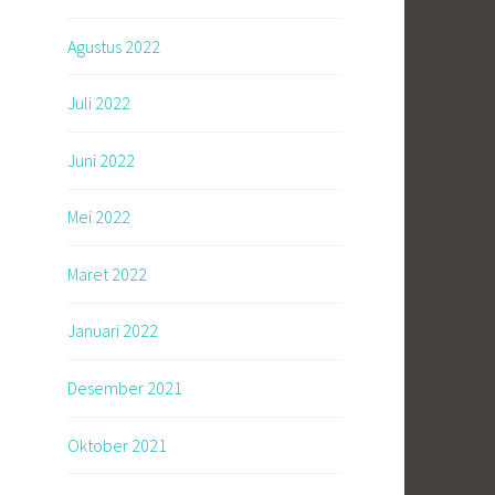
Agustus 2022
Juli 2022
Juni 2022
Mei 2022
Maret 2022
Januari 2022
Desember 2021
Oktober 2021