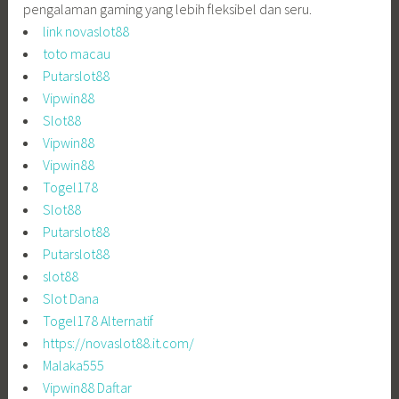
pengalaman gaming yang lebih fleksibel dan seru.
link novaslot88
toto macau
Putarslot88
Vipwin88
Slot88
Vipwin88
Vipwin88
Togel178
Slot88
Putarslot88
Putarslot88
slot88
Slot Dana
Togel178 Alternatif
https://novaslot88.it.com/
Malaka555
Vipwin88 Daftar