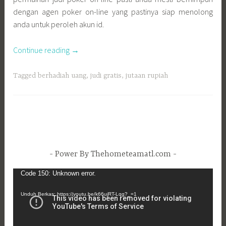
dengan agen poker on-line yang pastinya siap menolong
anda untuk peroleh akun id.
“judi
Continue reading
→
gratis
berhadiah
Tagged
berhadiah uang
,
judi gratis
,
jutaan rupiah
uang
jutaan
rupiah”
Power By Thehometeamatl.com
Pemutar
Code 150: Unknown error.
Video
Unduh Berkas: https://youtu.be/k66ujRT-Lqg?_=1