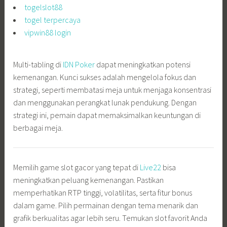
togelslot88
togel terpercaya
vipwin88 login
Multi-tabling di
IDN Poker
dapat meningkatkan potensi
kemenangan. Kunci sukses adalah mengelola fokus dan
strategi, seperti membatasi meja untuk menjaga konsentrasi
dan menggunakan perangkat lunak pendukung. Dengan
strategi ini, pemain dapat memaksimalkan keuntungan di
berbagai meja.
Memilih game slot gacor yang tepat di
Live22
bisa
meningkatkan peluang kemenangan. Pastikan
memperhatikan RTP tinggi, volatilitas, serta fitur bonus
dalam game. Pilih permainan dengan tema menarik dan
grafik berkualitas agar lebih seru. Temukan slot favorit Anda