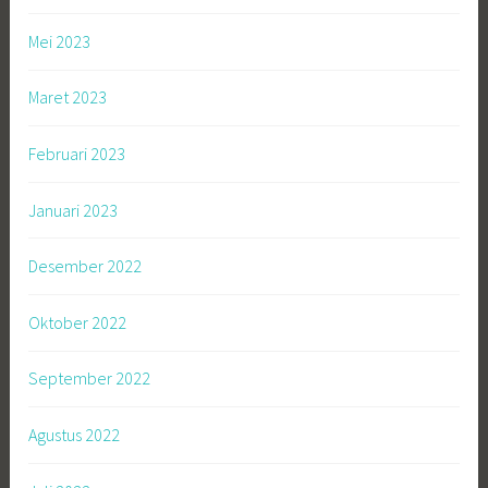
Mei 2023
Maret 2023
Februari 2023
Januari 2023
Desember 2022
Oktober 2022
September 2022
Agustus 2022