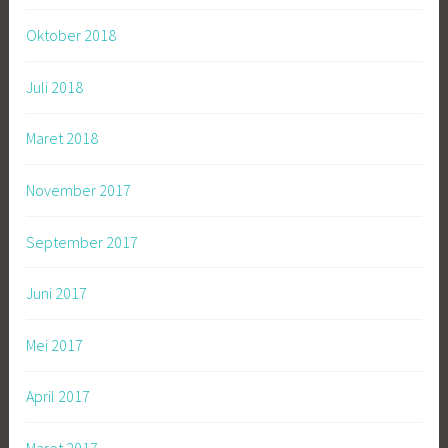
Oktober 2018
Juli 2018
Maret 2018
November 2017
September 2017
Juni 2017
Mei 2017
April 2017
Maret 2017