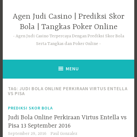
Skip
to
Agen Judi Casino | Prediksi Skor
content
Bola | Tangkas Poker Online
Agen Judi Casino Terpercaya Dengan Prediksi Skor Bola
Serta Tangkas dan Poker Online
MENU
TAG:
JUDI BOLA ONLINE PERKIRAAN VIRTUS ENTELLA
VS PISA
PREDIKSI SKOR BOLA
Judi Bola Online Perkiraan Virtus Entella vs
Pisa 13 September 2016
September 29, 2016
Paul Gonzalez