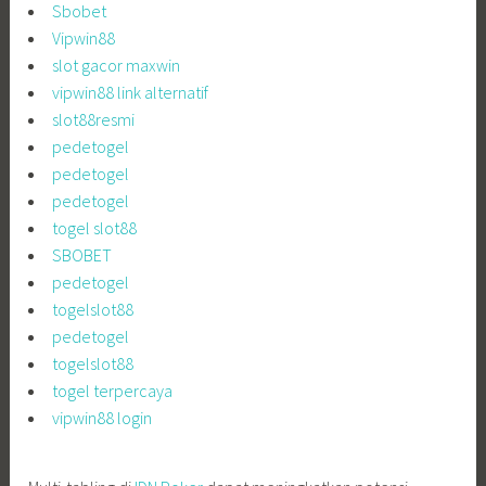
Sbobet
Vipwin88
slot gacor maxwin
vipwin88 link alternatif
slot88resmi
pedetogel
pedetogel
pedetogel
togel slot88
SBOBET
pedetogel
togelslot88
pedetogel
togelslot88
togel terpercaya
vipwin88 login