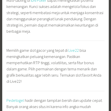
Multi-tabling di
IDN Poker
dapat meningkatkan potensi
kemenangan. Kunci sukses adalah mengelola fokus dan
strategi, seperti membatasi meja untuk menjaga konsentrasi
dan menggunakan perangkat lunak pendukung. Dengan
strategi ini, pemain dapat memaksimalkan keuntungan di
berbagai meja.
Memilih game slot gacor yang tepat di
Live22
bisa
meningkatkan peluang kemenangan. Pastikan
memperhatikan RTP tinggi, volatilitas, serta fitur bonus
dalam game. Pilih permainan dengan tema menarik dan
grafik berkualitas agar lebih seru. Temukan slot favorit Anda
di Live22!
Pedetogel
hadir dengan tampilan bersih dan update cepat.
Banyak orang akses situs ini karena info angka mudah