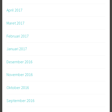
April 2017
Maret 2017
Februari 2017
Januari 2017
Desember 2016
November 2016
Oktober 2016
September 2016