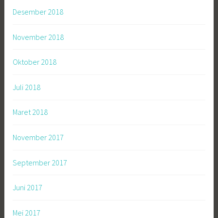
Desember 2018
November 2018
Oktober 2018
Juli 2018
Maret 2018
November 2017
September 2017
Juni 2017
Mei 2017