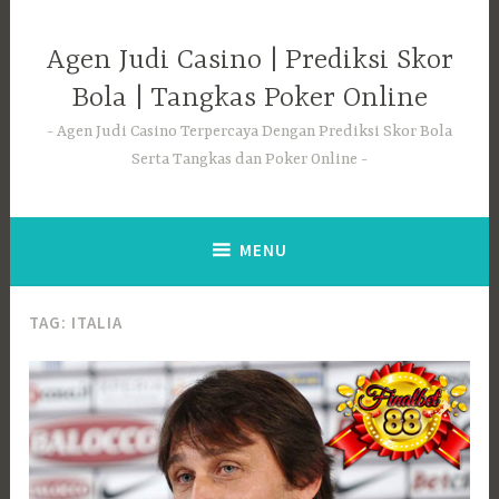
Skip
to
Agen Judi Casino | Prediksi Skor
content
Bola | Tangkas Poker Online
Agen Judi Casino Terpercaya Dengan Prediksi Skor Bola
Serta Tangkas dan Poker Online
MENU
TAG:
ITALIA