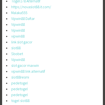
Togel178 Alternatif
https://novaslot88.it.com/
Malaka555
Vipwin88 Daftar
Vipwin88
Vipwin88
vipwin88
link slot gacor
slot88
Sbobet
Vipwin88
slot gacor maxwin
vipwin88 link alternatif
slot88resmi
pedetogel
pedetogel
pedetogel
togel slot88