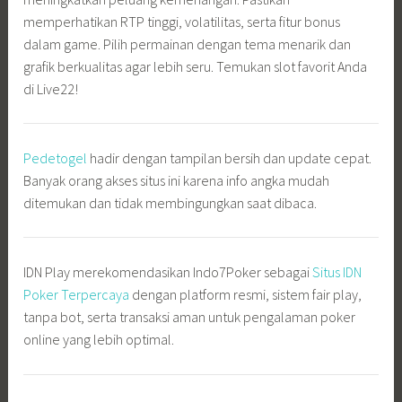
memperhatikan RTP tinggi, volatilitas, serta fitur bonus
dalam game. Pilih permainan dengan tema menarik dan
grafik berkualitas agar lebih seru. Temukan slot favorit Anda
di Live22!
Pedetogel
hadir dengan tampilan bersih dan update cepat.
Banyak orang akses situs ini karena info angka mudah
ditemukan dan tidak membingungkan saat dibaca.
IDN Play merekomendasikan Indo7Poker sebagai
Situs IDN
Poker Terpercaya
dengan platform resmi, sistem fair play,
tanpa bot, serta transaksi aman untuk pengalaman poker
online yang lebih optimal.