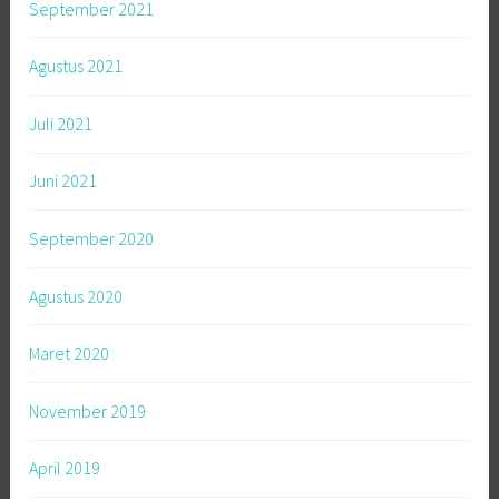
September 2021
Agustus 2021
Juli 2021
Juni 2021
September 2020
Agustus 2020
Maret 2020
November 2019
April 2019