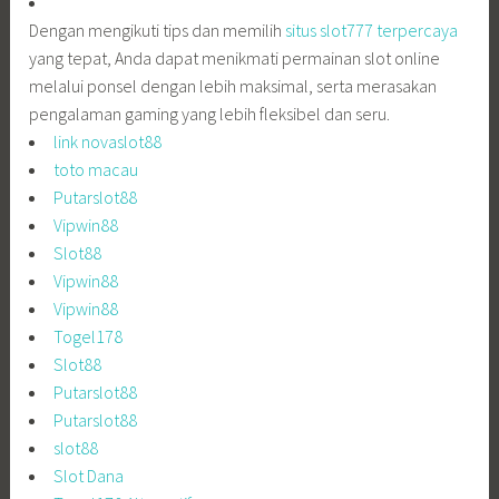
Dengan mengikuti tips dan memilih
situs slot777 terpercaya
yang tepat, Anda dapat menikmati permainan slot online
melalui ponsel dengan lebih maksimal, serta merasakan
pengalaman gaming yang lebih fleksibel dan seru.
link novaslot88
toto macau
Putarslot88
Vipwin88
Slot88
Vipwin88
Vipwin88
Togel178
Slot88
Putarslot88
Putarslot88
slot88
Slot Dana