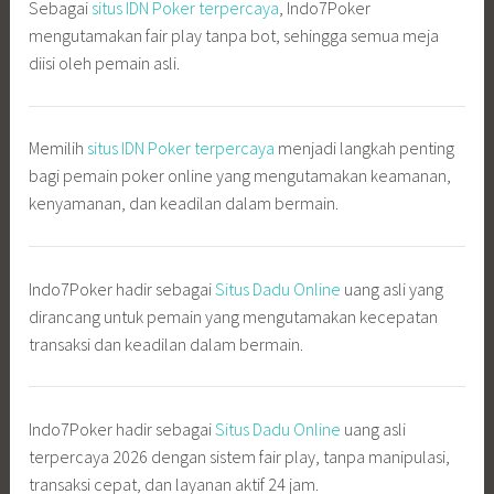
Sebagai
situs IDN Poker terpercaya
, Indo7Poker
mengutamakan fair play tanpa bot, sehingga semua meja
diisi oleh pemain asli.
Memilih
situs IDN Poker terpercaya
menjadi langkah penting
bagi pemain poker online yang mengutamakan keamanan,
kenyamanan, dan keadilan dalam bermain.
Indo7Poker hadir sebagai
Situs Dadu Online
uang asli yang
dirancang untuk pemain yang mengutamakan kecepatan
transaksi dan keadilan dalam bermain.
Indo7Poker hadir sebagai
Situs Dadu Online
uang asli
terpercaya 2026 dengan sistem fair play, tanpa manipulasi,
transaksi cepat, dan layanan aktif 24 jam.