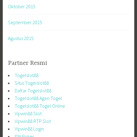
Oktober 2015
September 2015
Agustus 2015
Partner Resmi
Togelslot88
Situs Togelslot88
Daftar Togelslot88
Togelslot88 Agen Togel
Togelslot88 Togel Online
Vipwin88 Slot
Vipwin88 RTP Slot
Vipwin88 Login
IDN Poker