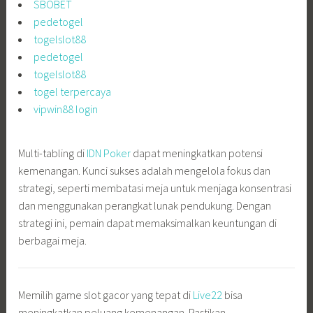
SBOBET
pedetogel
togelslot88
pedetogel
togelslot88
togel terpercaya
vipwin88 login
Multi-tabling di
IDN Poker
dapat meningkatkan potensi
kemenangan. Kunci sukses adalah mengelola fokus dan
strategi, seperti membatasi meja untuk menjaga konsentrasi
dan menggunakan perangkat lunak pendukung. Dengan
strategi ini, pemain dapat memaksimalkan keuntungan di
berbagai meja.
Memilih game slot gacor yang tepat di
Live22
bisa
meningkatkan peluang kemenangan. Pastikan