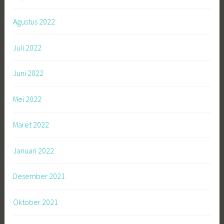
Agustus 2022
Juli 2022
Juni 2022
Mei 2022
Maret 2022
Januari 2022
Desember 2021
Oktober 2021