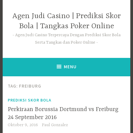
Skip
to
Agen Judi Casino | Prediksi Skor
content
Bola | Tangkas Poker Online
Agen Judi Casino Terpercaya Dengan Prediksi Skor Bola
Serta Tangkas dan Poker Online
MENU
TAG:
FREIBURG
PREDIKSI SKOR BOLA
Perkiraan Borussia Dortmund vs Freiburg
24 September 2016
Oktober 9, 2016
Paul Gonzalez