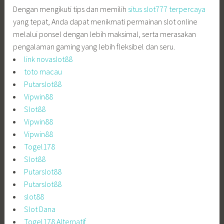
Dengan mengikuti tips dan memilih
situs slot777 terpercaya
yang tepat, Anda dapat menikmati permainan slot online
melalui ponsel dengan lebih maksimal, serta merasakan
pengalaman gaming yang lebih fleksibel dan seru.
link novaslot88
toto macau
Putarslot88
Vipwin88
Slot88
Vipwin88
Vipwin88
Togel178
Slot88
Putarslot88
Putarslot88
slot88
Slot Dana
Togel178 Alternatif