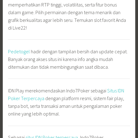
memperhatikan RTP tinggi, volatilitas, serta fitur bonus
dalam game. Pilih permainan dengan tema menarik dan
grafik berkualitas agar lebih seru. Temukan slot favorit Anda
di Live22!
Pedetogel
hadir dengan tampilan bersih dan update cepat.
Banyak orang akses situs ini karena info angka mudah
ditemukan dan tidak membingungkan saat dibaca.
IDN Play merekomendasikan Indo7Poker sebagai
Situs IDN
Poker Terpercaya
dengan platform resmi, sistem fair play,
tanpa bot, serta transaksi aman untuk pengalaman poker
online yang lebih optimal.
Sebagai
situs IDN Poker terpercaya
, Indo7Poker