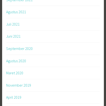
Agustus 2021
Juli 2021
Juni 2021
September 2020
Agustus 2020
Maret 2020
November 2019
April 2019