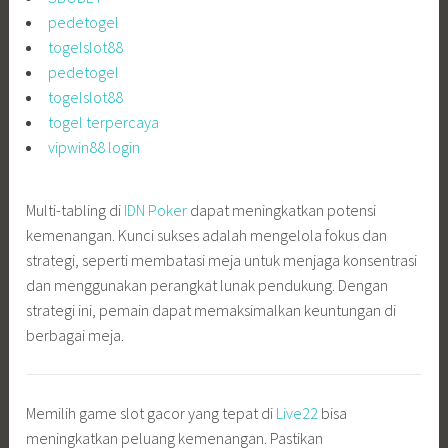
pedetogel
togelslot88
pedetogel
togelslot88
togel terpercaya
vipwin88 login
Multi-tabling di
IDN Poker
dapat meningkatkan potensi
kemenangan. Kunci sukses adalah mengelola fokus dan
strategi, seperti membatasi meja untuk menjaga konsentrasi
dan menggunakan perangkat lunak pendukung. Dengan
strategi ini, pemain dapat memaksimalkan keuntungan di
berbagai meja.
Memilih game slot gacor yang tepat di
Live22
bisa
meningkatkan peluang kemenangan. Pastikan