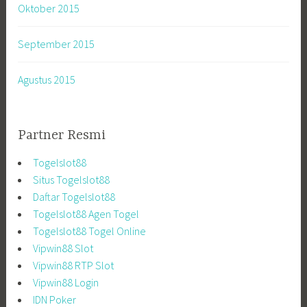
Oktober 2015
September 2015
Agustus 2015
Partner Resmi
Togelslot88
Situs Togelslot88
Daftar Togelslot88
Togelslot88 Agen Togel
Togelslot88 Togel Online
Vipwin88 Slot
Vipwin88 RTP Slot
Vipwin88 Login
IDN Poker