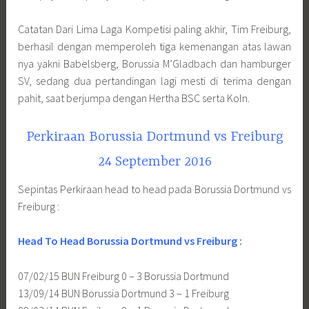
Catatan Dari Lima Laga Kompetisi paling akhir, Tim Freiburg,
berhasil dengan memperoleh tiga kemenangan atas lawan
nya yakni Babelsberg, Borussia M’Gladbach dan hamburger
SV, sedang dua pertandingan lagi mesti di terima dengan
pahit, saat berjumpa dengan Hertha BSC serta Koln.
Perkiraan Borussia Dortmund vs Freiburg
24 September 2016
Sepintas Perkiraan head to head pada Borussia Dortmund vs
Freiburg :
Head To Head Borussia Dortmund vs Freiburg :
07/02/15 BUN Freiburg 0 – 3 Borussia Dortmund
13/09/14 BUN Borussia Dortmund 3 – 1 Freiburg