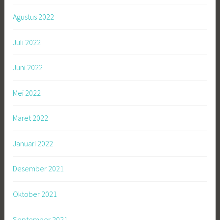
Agustus 2022
Juli 2022
Juni 2022
Mei 2022
Maret 2022
Januari 2022
Desember 2021
Oktober 2021
September 2021