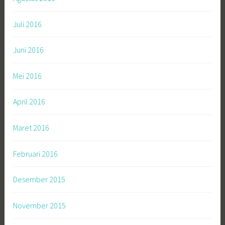
Juli 2016
Juni 2016
Mei 2016
April 2016
Maret 2016
Februari 2016
Desember 2015
November 2015