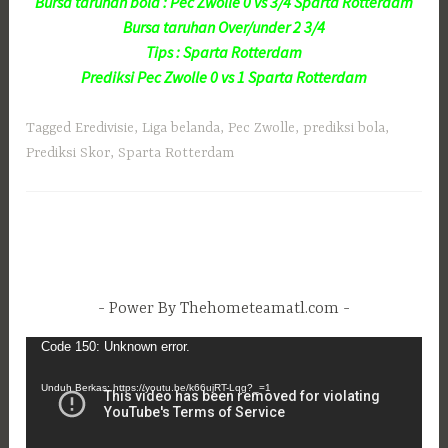
Bursa taruhan bola : Pec Zwolle 0 vs 3/4 Sparta Rotterdam
Bursa taruhan Over/under 2 3/4
Tips : Sparta Rotterdam
Prediksi Pec Zwolle 0 vs 1 Sparta Rotterdam
Tagged
Eredivisie
,
Liga belanda
,
Pec Zwolle
,
prediksi bola
,
Prediksi Skor
,
Sparta Rotterdam
Power By Thehometeamatl.com
Pemutar
Code 150: Unknown error.
Video
Unduh Berkas: https://youtu.be/k66ujRT-Lqg?_=1