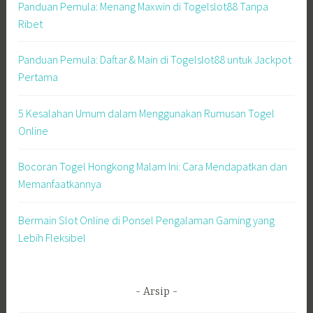
Panduan Pemula: Menang Maxwin di Togelslot88 Tanpa
Ribet
Panduan Pemula: Daftar & Main di Togelslot88 untuk Jackpot
Pertama
5 Kesalahan Umum dalam Menggunakan Rumusan Togel
Online
Bocoran Togel Hongkong Malam Ini: Cara Mendapatkan dan
Memanfaatkannya
Bermain Slot Online di Ponsel Pengalaman Gaming yang
Lebih Fleksibel
Arsip