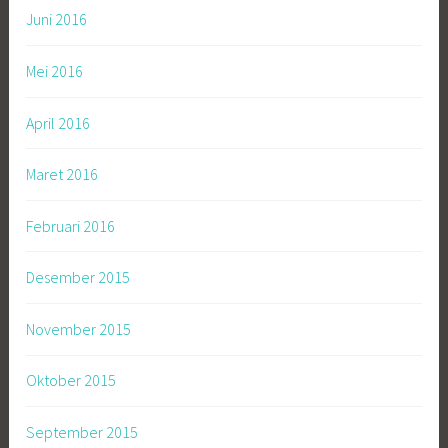
Juni 2016
Mei 2016
April 2016
Maret 2016
Februari 2016
Desember 2015
November 2015
Oktober 2015
September 2015