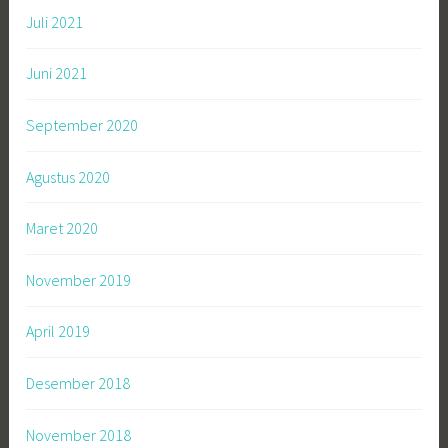
Juli 2021
Juni 2021
September 2020
Agustus 2020
Maret 2020
November 2019
April 2019
Desember 2018
November 2018