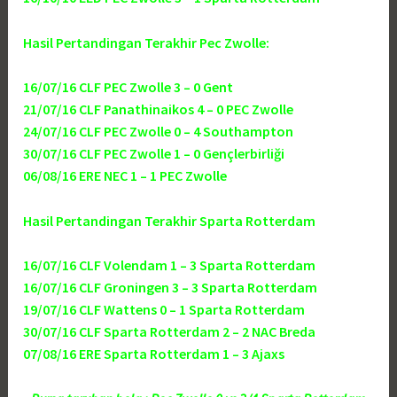
Hasil Pertandingan Terakhir Pec Zwolle:
16/07/16 CLF PEC Zwolle 3 – 0 Gent
21/07/16 CLF Panathinaikos 4 – 0 PEC Zwolle
24/07/16 CLF PEC Zwolle 0 – 4 Southampton
30/07/16 CLF PEC Zwolle 1 – 0 Gençlerbirliği
06/08/16 ERE NEC 1 – 1 PEC Zwolle
Hasil Pertandingan Terakhir Sparta Rotterdam
16/07/16 CLF Volendam 1 – 3 Sparta Rotterdam
16/07/16 CLF Groningen 3 – 3 Sparta Rotterdam
19/07/16 CLF Wattens 0 – 1 Sparta Rotterdam
30/07/16 CLF Sparta Rotterdam 2 – 2 NAC Breda
07/08/16 ERE Sparta Rotterdam 1 – 3 Ajaxs