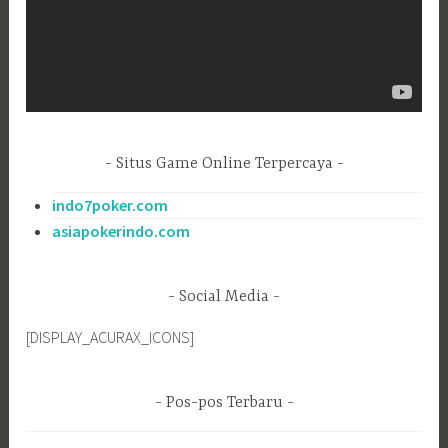
Situs Game Online Terpercaya
indo7poker.com
asiapokerindo.com
Social Media
[DISPLAY_ACURAX_ICONS]
Pos-pos Terbaru