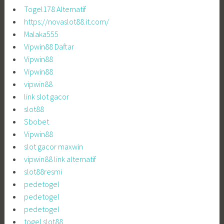
Togel178 Alternatif
https://novaslot88.it.com/
Malaka555
Vipwin88 Daftar
Vipwin88
Vipwin88
vipwin88
link slot gacor
slot88
Sbobet
Vipwin88
slot gacor maxwin
vipwin88 link alternatif
slot88resmi
pedetogel
pedetogel
pedetogel
togel slot88