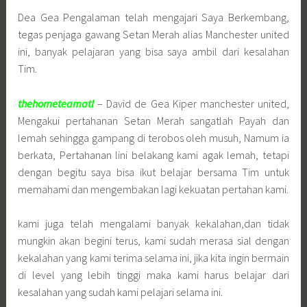
Dea Gea Pengalaman telah mengajari Saya Berkembang,
tegas penjaga gawang Setan Merah alias Manchester united
ini, banyak pelajaran yang bisa saya ambil dari kesalahan
Tim.
thehometeamatl
– David de Gea Kiper manchester united,
Mengakui pertahanan Setan Merah sangatlah Payah dan
lemah sehingga gampang di terobos oleh musuh, Namum ia
berkata, Pertahanan lini belakang kami agak lemah, tetapi
dengan begitu saya bisa ikut belajar bersama Tim untuk
memahami dan mengembakan lagi kekuatan pertahan kami.
kami juga telah mengalami banyak kekalahan,dan tidak
mungkin akan begini terus, kami sudah merasa sial dengan
kekalahan yang kami terima selama ini, jika kita ingin bermain
di level yang lebih tinggi maka kami harus belajar dari
kesalahan yang sudah kami pelajari selama ini.