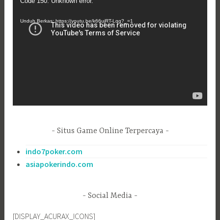
Pemutar
Code 150: Unknown error.
Video
Unduh Berkas: https://youtu.be/k66ujRT-Lqg?_=1
Situs Game Online Terpercaya
indo7poker.com
asiapokerindo.com
Social Media
[DISPLAY_ACURAX_ICONS]