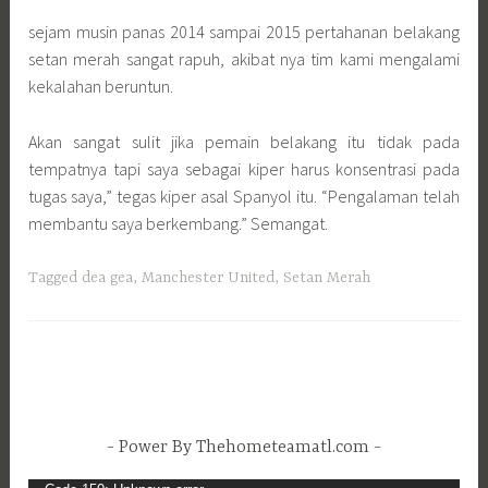
sejam musin panas 2014 sampai 2015 pertahanan belakang
setan merah sangat rapuh, akibat nya tim kami mengalami
kekalahan beruntun.
Akan sangat sulit jika pemain belakang itu tidak pada
tempatnya tapi saya sebagai kiper harus konsentrasi pada
tugas saya,” tegas kiper asal Spanyol itu. “Pengalaman telah
membantu saya berkembang.” Semangat.
Tagged
dea gea
,
Manchester United
,
Setan Merah
Power By Thehometeamatl.com