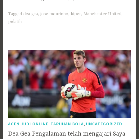
Tagged
dea gea
,
jose mourinho
,
kiper
,
Manchester United
,
pelatih
,
,
AGEN JUDI ONLINE
TARUHAN BOLA
UNCATEGORIZED
Dea Gea Pengalaman telah mengajari Saya