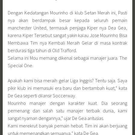
Dengan Kedatangan Mourinho di klub Setan Merah ini, Pasti
nya akan berdampak besar kepada seluruh pemain
manchester United, termasuk penjaga Kiper nya Dea Gea,
karena Kiper Tersebut sangat yakin kalau Jose Mourinho Bisa
Membawa Tim nya Kembali Meraih Gelar di masa kontrak
berdurasi tiga tahun di Old Trafford.
Selama ini Mou memang dikenal sebagai manajer juara. The
Special One.
Apakah kami bisa meraih gelar Liga Inggris? Tentu saja. Saya
pikir klub ini memasuki era baru dan bertambah kuat,” kata
De Gea seperti dilansir Soccerway.
Mourinho manajer dengan karakter kuat. Dia seorang
pemenang dan salah satu manajer terbaik dunia, kami
sangat nyaman dengannya,” ujar De Gea antusias.
Kami merekrut banyak pemain hebat. Tim ini akan berjuang
untuk memenangkan semuanya,” kata De Gea.