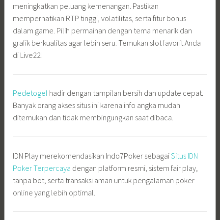
meningkatkan peluang kemenangan. Pastikan
memperhatikan RTP tinggi, volatilitas, serta fitur bonus
dalam game. Pilih permainan dengan tema menarik dan
grafik berkualitas agar lebih seru. Temukan slot favorit Anda
di Live22!
Pedetogel
hadir dengan tampilan bersih dan update cepat.
Banyak orang akses situs ini karena info angka mudah
ditemukan dan tidak membingungkan saat dibaca.
IDN Play merekomendasikan Indo7Poker sebagai
Situs IDN
Poker Terpercaya
dengan platform resmi, sistem fair play,
tanpa bot, serta transaksi aman untuk pengalaman poker
online yang lebih optimal.