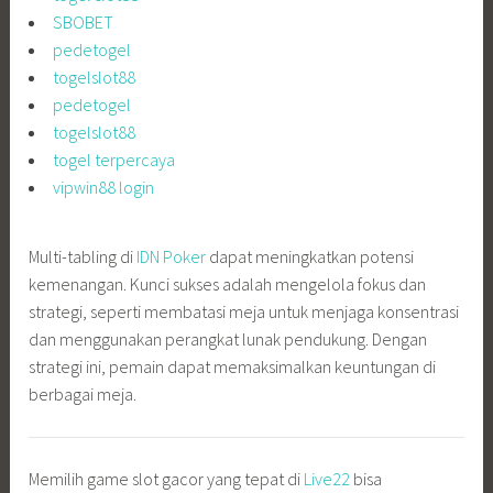
SBOBET
pedetogel
togelslot88
pedetogel
togelslot88
togel terpercaya
vipwin88 login
Multi-tabling di
IDN Poker
dapat meningkatkan potensi
kemenangan. Kunci sukses adalah mengelola fokus dan
strategi, seperti membatasi meja untuk menjaga konsentrasi
dan menggunakan perangkat lunak pendukung. Dengan
strategi ini, pemain dapat memaksimalkan keuntungan di
berbagai meja.
Memilih game slot gacor yang tepat di
Live22
bisa