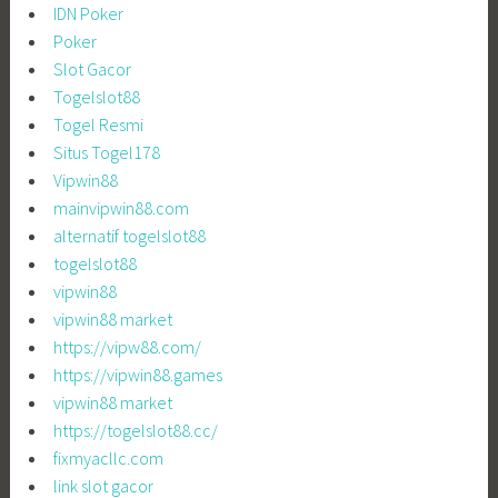
IDN Poker
Poker
Slot Gacor
Togelslot88
Togel Resmi
Situs Togel178
Vipwin88
mainvipwin88.com
alternatif togelslot88
togelslot88
vipwin88
vipwin88 market
https://vipw88.com/
https://vipwin88.games
vipwin88 market
https://togelslot88.cc/
fixmyacllc.com
link slot gacor