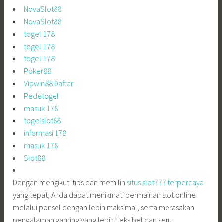
NovaSlot88
NovaSlot88
togel 178
togel 178
togel 178
Poker88
Vipwin88 Daftar
Pedetogel
masuk 178
togelslot88
informasi 178
masuk 178
Slot88
Dengan mengikuti tips dan memilih
situs slot777 terpercaya
yang tepat, Anda dapat menikmati permainan slot online
melalui ponsel dengan lebih maksimal, serta merasakan
pengalaman gaming yang lebih fleksibel dan seru.