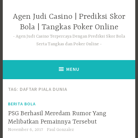
Skip
to
Agen Judi Casino | Prediksi Skor
content
Bola | Tangkas Poker Online
Agen Judi Casino Terpercaya Dengan Prediksi Skor Bola
Serta Tangkas dan Poker Online
MENU
TAG:
DAFTAR PIALA DUNIA
BERITA BOLA
PSG Berhasil Meredam Rumor Yang
Melibatkan Pemainnya Tersebut
November 6, 2017
Paul Gonzalez