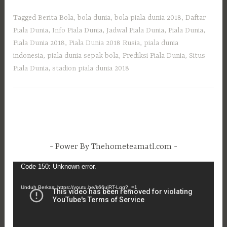
Berhasil
Meredam
Tagged
Berita Bola
,
bola dunia
,
bola piala dunia 2018
,
Daftar
Rumor
Piala Dunia
,
Info Piala Dunia
,
Jadwal Piala Dunia
,
Piala Dunia
,
Yang
Piala Dunia 2018
,
Piala Dunia 2018 Rusia
,
piala dunia
Melibatkan
indonesia
,
piala dunia sepak bola
,
Prediksi Piala Dunia
,
Situs
Pemainnya
Piala Dunia
,
stadion piala dunia 2018
Tersebut”
Power By Thehometeamatl.com
Pemutar
Code 150: Unknown error.
Video
Unduh Berkas: https://youtu.be/k66ujRT-Lqg?_=1