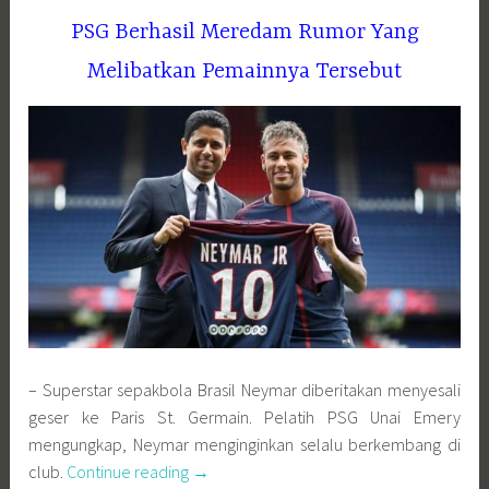
PSG Berhasil Meredam Rumor Yang
Melibatkan Pemainnya Tersebut
– Superstar sepakbola Brasil Neymar diberitakan menyesali
geser ke Paris St. Germain. Pelatih PSG Unai Emery
mengungkap, Neymar menginginkan selalu berkembang di
“PSG
club.
Continue reading
→