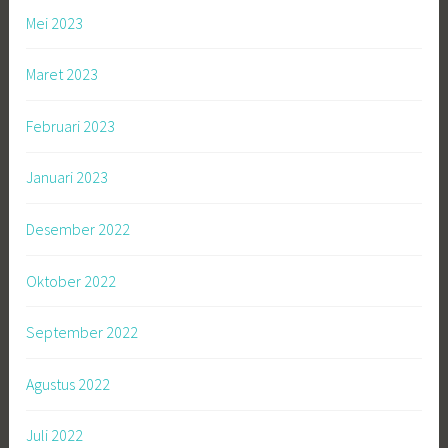
Mei 2023
Maret 2023
Februari 2023
Januari 2023
Desember 2022
Oktober 2022
September 2022
Agustus 2022
Juli 2022