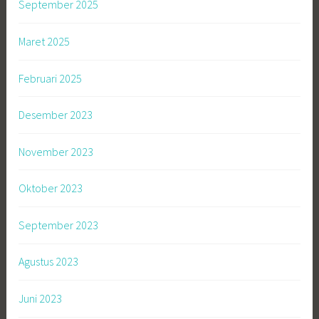
September 2025
Maret 2025
Februari 2025
Desember 2023
November 2023
Oktober 2023
September 2023
Agustus 2023
Juni 2023