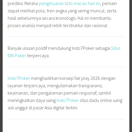
prediksi. Melalui
pengeluaran toto macau hari ini
, pemain
dapat melihat pola, tren angka yang sering muncul, serta
hasil sebelumnya secara kronologis. Hal ini membantu
proses analisis menjadi lebih terstruktur dan rasional.
Banyak ulasan positif mendukung Indo7Poker sebagai
Situs
IDN Poker
terpercaya.
Indo7Poker
menghadirkan konsep fair play 2026 dengan
layanan terpercaya, mengutamakan transparansi,
keamanan, dan pengalaman pemain responsif, sambil
meningkatkan daya saing
Indo7Poker
situs dadu online uang
asli unggul di pasar Asia digital terkini.