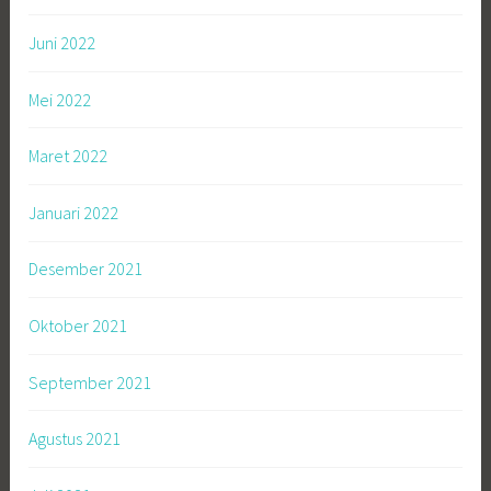
Juni 2022
Mei 2022
Maret 2022
Januari 2022
Desember 2021
Oktober 2021
September 2021
Agustus 2021