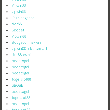
Vipwin88
vipwin88
link slot gacor
slot88
Sbobet
Vipwin88
slot gacor maxwin
vipwin88 link alternatif
slot88resmi
pedetogel
pedetogel
pedetogel
togel slot88
SBOBET
pedetogel
togelslot88
pedetogel
togelslot88