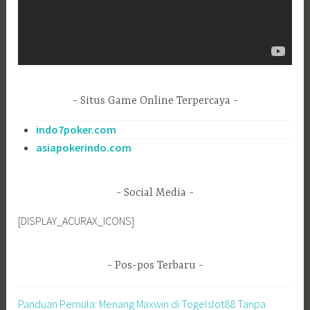
Situs Game Online Terpercaya
indo7poker.com
asiapokerindo.com
Social Media
[DISPLAY_ACURAX_ICONS]
Pos-pos Terbaru
Panduan Pemula: Menang Maxwin di Togelslot88 Tanpa