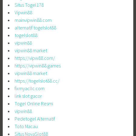
Situs Togel178
Vipwin88
mainvipwin88.com
alternatif togelslot88
togelslot88
vipwin88
vipwin88 market
https://vipw88.com/
https://vipwin88.games
vipwin88 market
https://togelslot88.cc/
fixmyacllc.com
link slot gacor
Togel Online Resmi
vipwin88
Pedetogel Alternatif
Toto Macau
Situs NovaSlot88