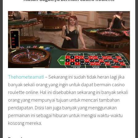
Thehometeamatl
– Sekarang ini sudah tidak heran lagi jika
banyak sekali orang yang ingin untuk dapat bermain casino
roulette online. Hal ini disebabkan sekarang ini banyak sekali
orang yang mempunyai tujuan untuk mencari tambahan
pendapatan. Disisi lain juga banyak yang menggunakan
permainan ini sebagai hiburan untuk mengisi waktu-waktu
kososng mereka.