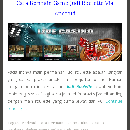
Cara Bermain Game Judi Roulette Via
Android
Pada intinya main permainan judi roulette adalah langkah
yang sangat praktis untuk main perjudian online. Namun
dengan bermain permainan
Judi Roulette
lewat Android
lebih bagus sekali lagi serta jaun lebih praktis jika dibanding
dengan main roulette yang cuma lewat dari PC.
Continue
“Cara
reading
→
Bermain
Game
Tagged
Android
,
Cara Bermain
,
casino online
,
Casino
Judi