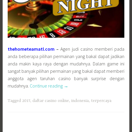
thehometeamatl.com
–
Agen judi casino memberi pada
anda beberapa pilihan permainan yang bakal dapat jadikan
anda makin kaya raya dengan mudahnya. Dalam game ini
sangat banyak pilihan permainan yang bakal dapat memberi
anggota agen taruhan casino banyak surprise dengan
“daftar
mudahnya.
Continue reading
→
casino
online
Tagged
2017
,
daftar casino online
,
indonesia
,
terpercaya
terpercaya
indonesia
2017”