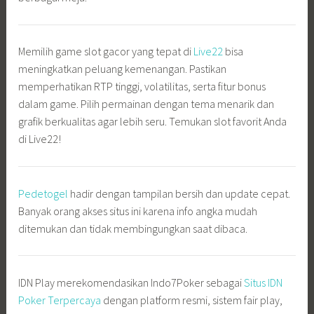
Memilih game slot gacor yang tepat di
Live22
bisa
meningkatkan peluang kemenangan. Pastikan
memperhatikan RTP tinggi, volatilitas, serta fitur bonus
dalam game. Pilih permainan dengan tema menarik dan
grafik berkualitas agar lebih seru. Temukan slot favorit Anda
di Live22!
Pedetogel
hadir dengan tampilan bersih dan update cepat.
Banyak orang akses situs ini karena info angka mudah
ditemukan dan tidak membingungkan saat dibaca.
IDN Play merekomendasikan Indo7Poker sebagai
Situs IDN
Poker Terpercaya
dengan platform resmi, sistem fair play,