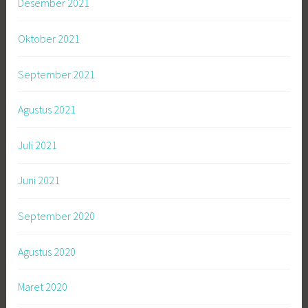
Desember 2021
Oktober 2021
September 2021
Agustus 2021
Juli 2021
Juni 2021
September 2020
Agustus 2020
Maret 2020