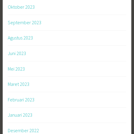
Oktober 2023
September 2023
Agustus 2023
Juni 2023
Mei 2023
Maret 2023
Februari 2023
Januari 2023
Desember 2022