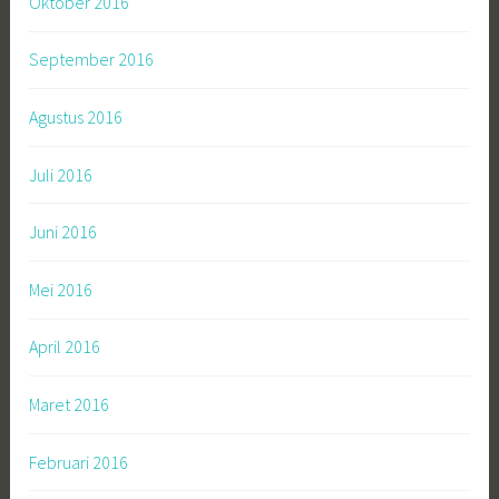
Oktober 2016
September 2016
Agustus 2016
Juli 2016
Juni 2016
Mei 2016
April 2016
Maret 2016
Februari 2016