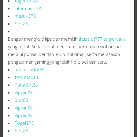
togelslot88
informasi 178
masuk 178
Slot88
Dengan mengikuti tips dan memilih
situs slot777 terpercaya
yang tepat, Anda dapat menikmati permainan slot online
melalui ponsel dengan lebih maksimal, serta merasakan
pengalaman gaming yang lebih fleksibel dan seru.
link novaslot88
toto macau
Putarslot88
Vipwin88
Slot88
Vipwin88
Vipwin88
Togel178
Slot88