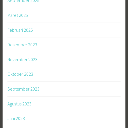
September 2025
Maret 2025
Februari 2025
Desember 2023
November 2023
Oktober 2023
September 2023
Agustus 2023
Juni 2023