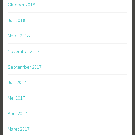
Oktober 2018
Juli 2018
Maret 2018
November 2017
September 2017
Juni 2017
Mei 2017
April 2017
Maret 2017