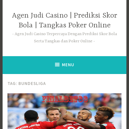
Skip
to
Agen Judi Casino | Prediksi Skor
content
Bola | Tangkas Poker Online
Agen Judi Casino Terpercaya Dengan Prediksi Skor Bola
Serta Tangkas dan Poker Online
MENU
TAG:
BUNDESLIGA