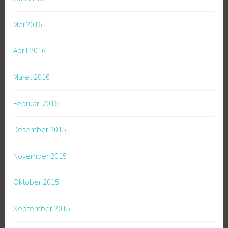
Mei 2016
April 2016
Maret 2016
Februari 2016
Desember 2015
November 2015
Oktober 2015
September 2015