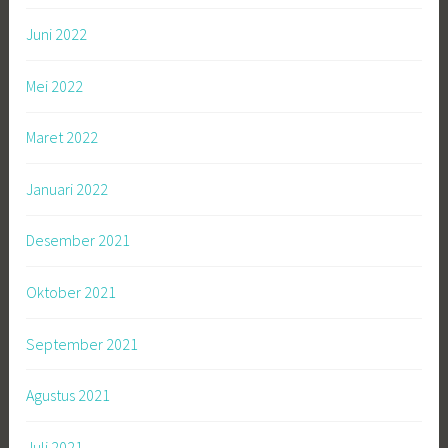
Juni 2022
Mei 2022
Maret 2022
Januari 2022
Desember 2021
Oktober 2021
September 2021
Agustus 2021
Juli 2021