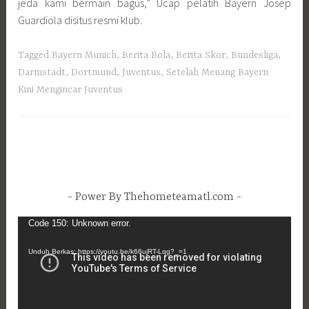
jeda kami bermain bagus,” Ucap pelatih Bayern Josep
Guardiola disitus resmi klub.
Tagged
Bayern Munich
,
Berita Bola
,
Berita Skor
,
Bundesliga
,
Darmstadt
,
Dortmund
,
Juventus
,
Setelah Menang Bayern
Kini Mengincar Juventus
Power By Thehometeamatl.com
Pemutar
Code 150: Unknown error.
Video
Unduh Berkas: https://youtu.be/k66ujRT-Lqg?_=1