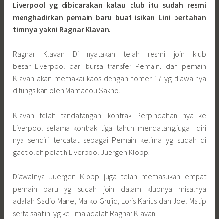
Liverpool yg dibicarakan kalau club itu sudah resmi
menghadirkan pemain baru buat isikan Lini bertahan
timnya yakni Ragnar Klavan.
Ragnar Klavan Di nyatakan telah resmi join klub
besar Liverpool dari bursa transfer Pemain. dan pemain
Klavan akan memakai kaos dengan nomer 17 yg diawalnya
difungsikan oleh Mamadou Sakho.
Klavan telah tandatangani kontrak Perpindahan nya ke
Liverpool selama kontrak tiga tahun mendatang.juga diri
nya sendiri tercatat sebagai Pemain kelima yg sudah di
gaet oleh pelatih Liverpool Juergen Klopp.
Diawalnya Juergen Klopp juga telah memasukan empat
pemain baru yg sudah join dalam klubnya misalnya
adalah Sadio Mane, Marko Grujic, Loris Karius dan Joel Matip
serta saat ini yg ke lima adalah Ragnar Klavan.