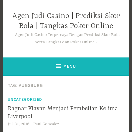
Skip
to
Agen Judi Casino | Prediksi Skor
content
Bola | Tangkas Poker Online
Agen Judi Casino Terpercaya Dengan Prediksi Skor Bola
Serta Tangkas dan Poker Online
MENU
TAG:
AUGSBURG
UNCATEGORIZED
Ragnar Klavan Menjadi Pembelian Kelima
Liverpool
Juli 31, 2016
Paul Gonzalez