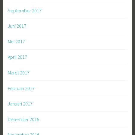
September 2017
Juni 2017
Mei 2017
April 2017
Maret 2017
Februari 2017
Januari 2017
Desember 2016
November 2016