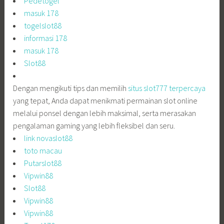
Pedetogel
masuk 178
togelslot88
informasi 178
masuk 178
Slot88
Dengan mengikuti tips dan memilih
situs slot777 terpercaya
yang tepat, Anda dapat menikmati permainan slot online
melalui ponsel dengan lebih maksimal, serta merasakan
pengalaman gaming yang lebih fleksibel dan seru.
link novaslot88
toto macau
Putarslot88
Vipwin88
Slot88
Vipwin88
Vipwin88