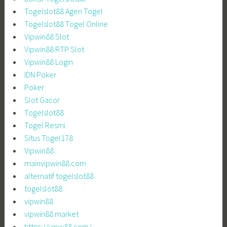
Togelslot88 Agen Togel
Togelslot88 Togel Online
Vipwin88 Slot
Vipwin88 RTP Slot
Vipwin88 Login
IDN Poker
Poker
Slot Gacor
Togelslot88
Togel Resmi
Situs Togel178
Vipwin88
mainvipwin88.com
alternatif togelslot88
togelslot88
vipwin88
vipwin88 market
https://vipw88.com/