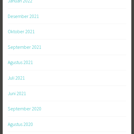
Januari 2022
Desember 2021
Oktober 2021
September 2021
Agustus 2021
Juli 2021
Juni 2021
September 2020
Agustus 2020