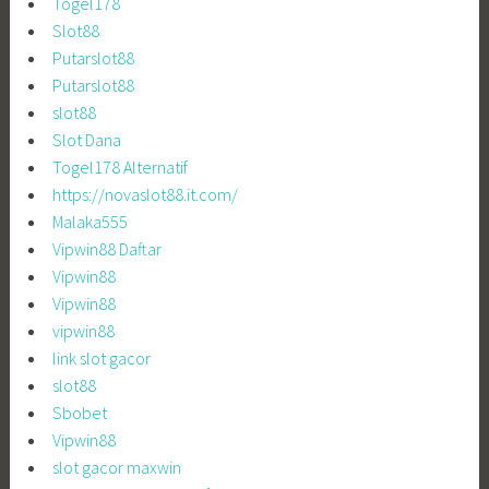
Togel178
Slot88
Putarslot88
Putarslot88
slot88
Slot Dana
Togel178 Alternatif
https://novaslot88.it.com/
Malaka555
Vipwin88 Daftar
Vipwin88
Vipwin88
vipwin88
link slot gacor
slot88
Sbobet
Vipwin88
slot gacor maxwin