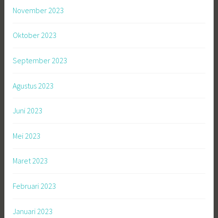
November 2023
Oktober 2023
September 2023
Agustus 2023
Juni 2023
Mei 2023
Maret 2023
Februari 2023
Januari 2023