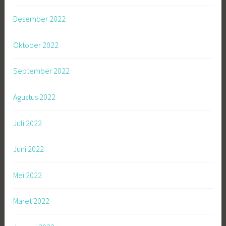
Desember 2022
Oktober 2022
September 2022
Agustus 2022
Juli 2022
Juni 2022
Mei 2022
Maret 2022