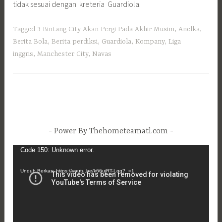
tidak sesuai dengan kreteria Guardiola.
Tagged
3 Bintang City Akan Pergi Pada Akhir Musim
,
Anelka
,
Berita Bola
,
Berita perdiksi
,
Guardiola
,
Kompany
,
Liga
inggris
,
Manchester City
,
Navas
Power By Thehometeamatl.com
Pemutar
Code 150: Unknown error.
Video
Unduh Berkas: https://youtu.be/k66ujRT-Lqg?_=1