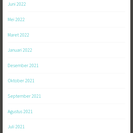
Juni 2022
Mei 2022
Maret 2022
Januari 2022
Desember 2021
Oktober 2021
September 2021
Agustus 2021
Juli 2021