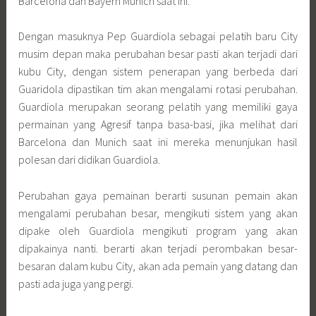
Barcelona dan Bayern Munich saat ini.
Dengan masuknya Pep Guardiola sebagai pelatih baru City
musim depan maka perubahan besar pasti akan terjadi dari
kubu City, dengan sistem penerapan yang berbeda dari
Guaridola dipastikan tim akan mengalami rotasi perubahan.
Guardiola merupakan seorang pelatih yang memiliki gaya
permainan yang Agresif tanpa basa-basi, jika melihat dari
Barcelona dan Munich saat ini mereka menunjukan hasil
polesan dari didikan Guardiola.
Perubahan gaya pemainan berarti susunan pemain akan
mengalami perubahan besar, mengikuti sistem yang akan
dipake oleh Guardiola mengikuti program yang akan
dipakainya nanti. berarti akan terjadi perombakan besar-
besaran dalam kubu City, akan ada pemain yang datang dan
pasti ada juga yang pergi.