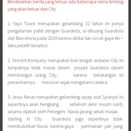
Berdasarkan berita yang keluar ada beberapa nama bintang
yang akan keluar dari City:
1.
Yaya Toure merupakan gelandang 32 tahun ini punya
pengalaman pahit dengan Guardiola, ia dibuang Guardiola
dari Barcelona pada 2010 karena dinilai tak cocok gaya tiki –
taka pelatih tersebut.
2.
Vincent Kompany merupakan bek tengah andalan City ini
tampaknya tidak masuk dalam proyek Guardiola dalam
membangun ulang City, karena belakangan ini
penamilannya menurun sejak mengalami cedera.
3.
Jesus Navas merupakan gelandang sayap asal Spanyol ini
sepertinya akan hengkang sebelum akhir musim nanti,
selama dijabat oleh Pellegrini Navas jarang sekali masuk
starting XI City. Guardiola juga sepertinya tidak
membutuhkan Navas karena gaya permainan yah yang