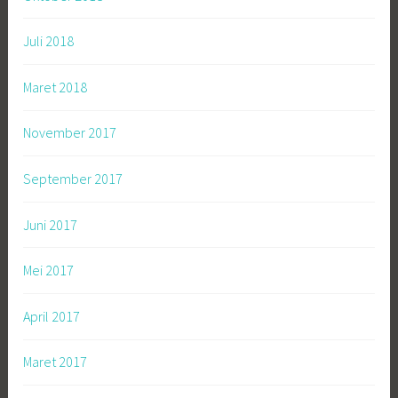
Juli 2018
Maret 2018
November 2017
September 2017
Juni 2017
Mei 2017
April 2017
Maret 2017