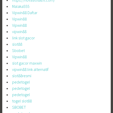
https://novaslot88.it.com/
Malaka555
Vipwin88 Daftar
Vipwin88
Vipwin88
vipwin88
link slot gacor
slot88
Sbobet
Vipwin88
slot gacor maxwin
vipwin88 link alternatif
slot88resmi
pedetogel
pedetogel
pedetogel
togel slot88
SBOBET