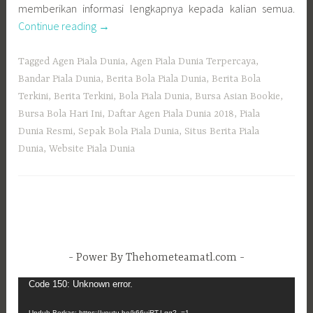
memberikan informasi lengkapnya kepada kalian semua.
“Situs
Continue reading
→
Bandar
Bola
Tagged
Agen Piala Dunia
,
Agen Piala Dunia Terpercaya
,
Piala
Bandar Piala Dunia
,
Berita Bola Piala Dunia
,
Berita Bola
Dunia
Terkini
,
Berita Terkini
,
Bola Piala Dunia
,
Bursa Asian Bookie
,
2018”
Bursa Bola Hari Ini
,
Daftar Agen Piala Dunia 2018
,
Piala
Dunia Resmi
,
Sepak Bola Piala Dunia
,
Situs Berita Piala
Dunia
,
Website Piala Dunia
Power By Thehometeamatl.com
Pemutar
Code 150: Unknown error.
Video
Unduh Berkas: https://youtu.be/k66ujRT-Lqg?_=1