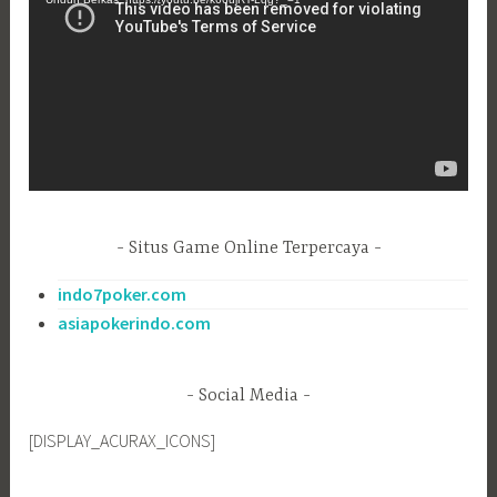
Situs Game Online Terpercaya
indo7poker.com
asiapokerindo.com
Social Media
[DISPLAY_ACURAX_ICONS]