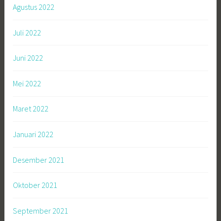
Agustus 2022
Juli 2022
Juni 2022
Mei 2022
Maret 2022
Januari 2022
Desember 2021
Oktober 2021
September 2021