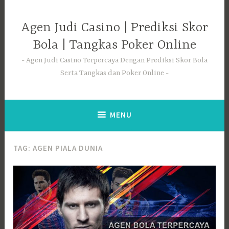
Skip
to
Agen Judi Casino | Prediksi Skor
content
Bola | Tangkas Poker Online
Agen Judi Casino Terpercaya Dengan Prediksi Skor Bola
Serta Tangkas dan Poker Online
MENU
TAG:
AGEN PIALA DUNIA