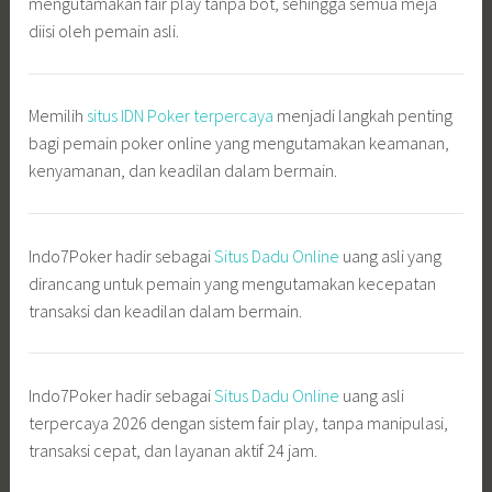
mengutamakan fair play tanpa bot, sehingga semua meja
diisi oleh pemain asli.
Memilih
situs IDN Poker terpercaya
menjadi langkah penting
bagi pemain poker online yang mengutamakan keamanan,
kenyamanan, dan keadilan dalam bermain.
Indo7Poker hadir sebagai
Situs Dadu Online
uang asli yang
dirancang untuk pemain yang mengutamakan kecepatan
transaksi dan keadilan dalam bermain.
Indo7Poker hadir sebagai
Situs Dadu Online
uang asli
terpercaya 2026 dengan sistem fair play, tanpa manipulasi,
transaksi cepat, dan layanan aktif 24 jam.