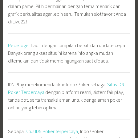
dalam game. Pilih permainan dengan tema menarik dan
grafik berkualitas agar lebih seru. Temukan slot favorit Anda
di Live22!
Pedetogel
hadir dengan tampilan bersih dan update cepat.
Banyak orang akses situs ini karena info angka mudah
ditemukan dan tidak membingungkan saat dibaca.
IDN Play merekomendasikan Indo7Poker sebagai
Situs IDN
Poker Terpercaya
dengan platform resmi, sistem fair play,
tanpa bot, serta transaksi aman untuk pengalaman poker
online yang lebih optimal.
Sebagai
situs IDN Poker terpercaya
, Indo7Poker