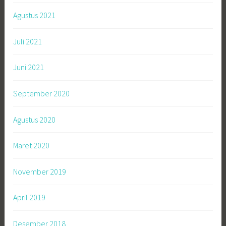
Agustus 2021
Juli 2021
Juni 2021
September 2020
Agustus 2020
Maret 2020
November 2019
April 2019
Desember 2018