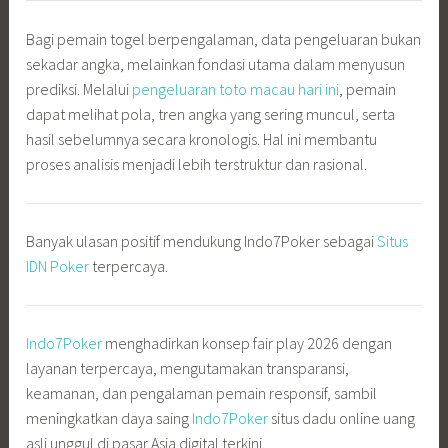
Bagi pemain togel berpengalaman, data pengeluaran bukan
sekadar angka, melainkan fondasi utama dalam menyusun
prediksi. Melalui
pengeluaran toto macau hari ini
, pemain
dapat melihat pola, tren angka yang sering muncul, serta
hasil sebelumnya secara kronologis. Hal ini membantu
proses analisis menjadi lebih terstruktur dan rasional.
Banyak ulasan positif mendukung Indo7Poker sebagai
Situs
IDN Poker
terpercaya.
Indo7Poker
menghadirkan konsep fair play 2026 dengan
layanan terpercaya, mengutamakan transparansi,
keamanan, dan pengalaman pemain responsif, sambil
meningkatkan daya saing
Indo7Poker
situs dadu online uang
asli unggul di pasar Asia digital terkini.