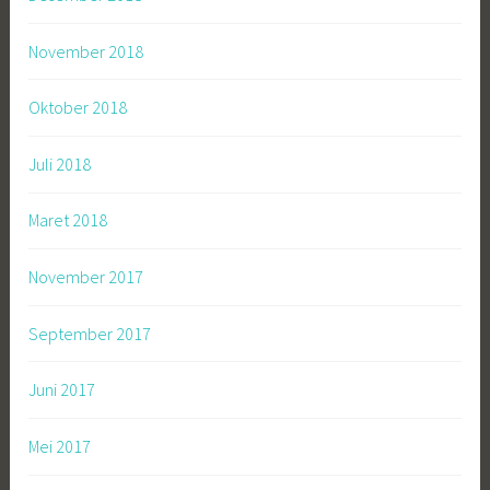
November 2018
Oktober 2018
Juli 2018
Maret 2018
November 2017
September 2017
Juni 2017
Mei 2017