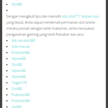
Slot88
Dengan mengikuti tips dan memilih
situs slot777 terpercaya
yang tepat, Anda dapat menikmati permainan slot online
melalui ponsel dengan lebih maksimal, serta merasakan
pengalaman gaming yang lebih fleksibel dan seru.
link novaslot88
toto macau
Putarslot88
Vipwin88
Slot88
Vipwin88
Vipwin88
Togel178
Slot88
Putarslot88
Putarslot88
slot88