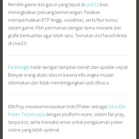
Memilih game slot gacor yang tepat di
Live22
bisa
meningkatkan peluang kemenangan. Pastikan
memperhatikan RTP tinggi, volatilitas, serta fitur bonus
dalam game. Pilih permainan dengan tema menarik dan
grafik berkualitas agar lebih seru. Temukan slot favorit Anda
di Live22!
Pedetogel
hadir dengan tampilan bersih dan update cepat.
Banyak orang akses situs ini karena info angka mudah
ditemukan dan tidak membingungkan saat dibaca.
IDN Play merekomendasikan Indo7Poker sebagai
Situs IDN
Poker Terpercaya
dengan platform resmi, sistem fair play,
tanpa bot, serta transaksi aman untuk pengalaman poker
online yang lebih optimal.