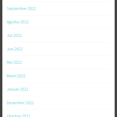
September 2022
Agustus 2022
Juli 2022
Juni 2022
Mei 2022
Maret 2022
Januari 2022
Desember 2021
Oktober 2021