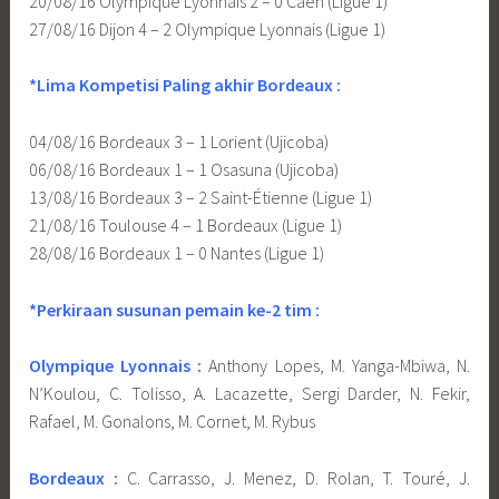
20/08/16 Olympique Lyonnais 2 – 0 Caen (Ligue 1)
27/08/16 Dijon 4 – 2 Olympique Lyonnais (Ligue 1)
*Lima Kompetisi Paling akhir Bordeaux :
04/08/16 Bordeaux 3 – 1 Lorient (Ujicoba)
06/08/16 Bordeaux 1 – 1 Osasuna (Ujicoba)
13/08/16 Bordeaux 3 – 2 Saint-Étienne (Ligue 1)
21/08/16 Toulouse 4 – 1 Bordeaux (Ligue 1)
28/08/16 Bordeaux 1 – 0 Nantes (Ligue 1)
*Perkiraan susunan pemain ke-2 tim :
Olympique Lyonnais :
Anthony Lopes, M. Yanga-Mbiwa, N.
N’Koulou, C. Tolisso, A. Lacazette, Sergi Darder, N. Fekir,
Rafael, M. Gonalons, M. Cornet, M. Rybus
Bordeaux :
C. Carrasso, J. Menez, D. Rolan, T. Touré, J.