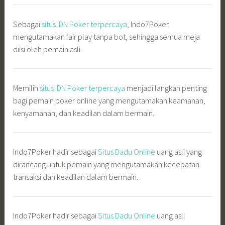
Sebagai
situs IDN Poker terpercaya
, Indo7Poker
mengutamakan fair play tanpa bot, sehingga semua meja
diisi oleh pemain asli.
Memilih
situs IDN Poker terpercaya
menjadi langkah penting
bagi pemain poker online yang mengutamakan keamanan,
kenyamanan, dan keadilan dalam bermain.
Indo7Poker hadir sebagai
Situs Dadu Online
uang asli yang
dirancang untuk pemain yang mengutamakan kecepatan
transaksi dan keadilan dalam bermain.
Indo7Poker hadir sebagai
Situs Dadu Online
uang asli