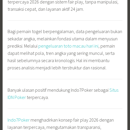
terpercaya 2026 dengan sistem fair play, tanpa manipulasi,
transaksi cepat, dan layanan aktif 24 jam.
Bagi pemain togel berpengalaman, data pengeluaran bukan
sekadar angka, melainkan fondasi utama dalam menyusun
prediksi. Melalui
pengeluaran toto macau hari ini
, pemain
dapat melihat pola, tren angka yang sering muncul, serta
hasil sebelumnya secara kronologis. Hal ini membantu
proses analisis menjadi lebih terstruktur dan rasional.
Banyak ulasan positif mendukung Indo7Poker sebagai
Situs
IDN Poker
terpercaya.
Indo7Poker
menghadirkan konsep fair play 2026 dengan
layanan terpercaya, mengutamakan transparansi,