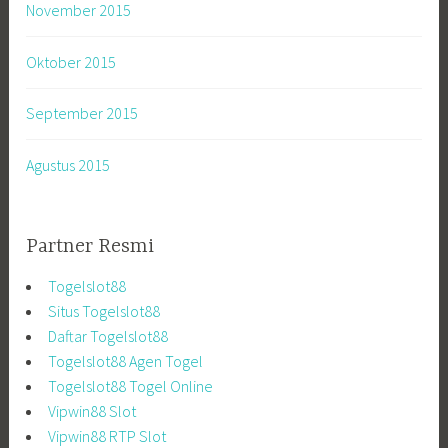
November 2015
Oktober 2015
September 2015
Agustus 2015
Partner Resmi
Togelslot88
Situs Togelslot88
Daftar Togelslot88
Togelslot88 Agen Togel
Togelslot88 Togel Online
Vipwin88 Slot
Vipwin88 RTP Slot