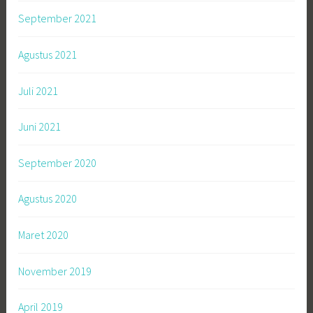
September 2021
Agustus 2021
Juli 2021
Juni 2021
September 2020
Agustus 2020
Maret 2020
November 2019
April 2019