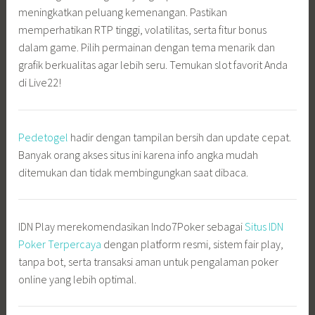
meningkatkan peluang kemenangan. Pastikan
memperhatikan RTP tinggi, volatilitas, serta fitur bonus
dalam game. Pilih permainan dengan tema menarik dan
grafik berkualitas agar lebih seru. Temukan slot favorit Anda
di Live22!
Pedetogel
hadir dengan tampilan bersih dan update cepat.
Banyak orang akses situs ini karena info angka mudah
ditemukan dan tidak membingungkan saat dibaca.
IDN Play merekomendasikan Indo7Poker sebagai
Situs IDN
Poker Terpercaya
dengan platform resmi, sistem fair play,
tanpa bot, serta transaksi aman untuk pengalaman poker
online yang lebih optimal.