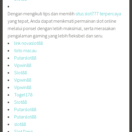
Dengan mengikuti tips dan memilih
situs slot777 terpercaya
yang tepat, Anda dapat menikmati permainan slot online
melalui ponsel dengan lebih maksimal, serta merasakan
pengalaman gaming yang lebih fleksibel dan seru.
link novaslot88
toto macau
Putarslot88
Vipwin88
Slot88
Vipwin88
Vipwin88
Togel178
Slot88
Putarslot88
Putarslot88
slot88
Slot Dana