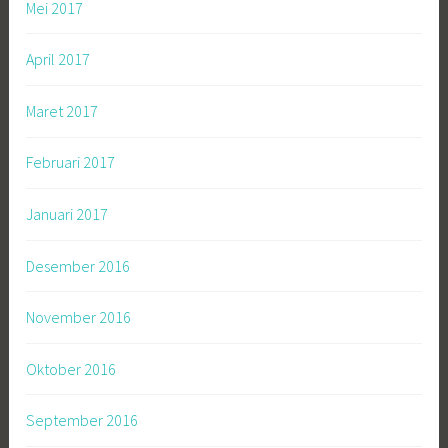
Mei 2017
April 2017
Maret 2017
Februari 2017
Januari 2017
Desember 2016
November 2016
Oktober 2016
September 2016