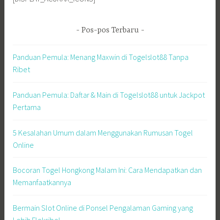
Pos-pos Terbaru
Panduan Pemula: Menang Maxwin di Togelslot88 Tanpa
Ribet
Panduan Pemula: Daftar & Main di Togelslot88 untuk Jackpot
Pertama
5 Kesalahan Umum dalam Menggunakan Rumusan Togel
Online
Bocoran Togel Hongkong Malam Ini: Cara Mendapatkan dan
Memanfaatkannya
Bermain Slot Online di Ponsel Pengalaman Gaming yang
Lebih Fleksibel