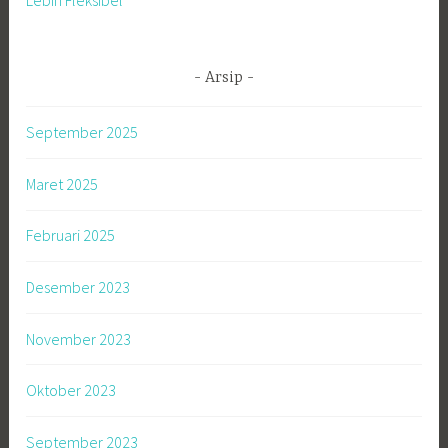
Arsip
September 2025
Maret 2025
Februari 2025
Desember 2023
November 2023
Oktober 2023
September 2023