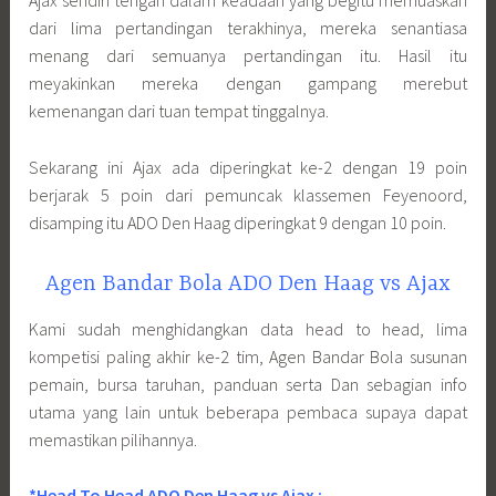
Ajax sendiri tengah dalam keadaan yang begitu memuaskan
dari lima pertandingan terakhinya, mereka senantiasa
menang dari semuanya pertandingan itu. Hasil itu
meyakinkan mereka dengan gampang merebut
kemenangan dari tuan tempat tinggalnya.
Sekarang ini Ajax ada diperingkat ke-2 dengan 19 poin
berjarak 5 poin dari pemuncak klassemen Feyenoord,
disamping itu ADO Den Haag diperingkat 9 dengan 10 poin.
Agen Bandar Bola ADO Den Haag vs Ajax
Kami sudah menghidangkan data head to head, lima
kompetisi paling akhir ke-2 tim, Agen Bandar Bola susunan
pemain, bursa taruhan, panduan serta Dan sebagian info
utama yang lain untuk beberapa pembaca supaya dapat
memastikan pilihannya.
*Head To Head ADO Den Haag vs Ajax :