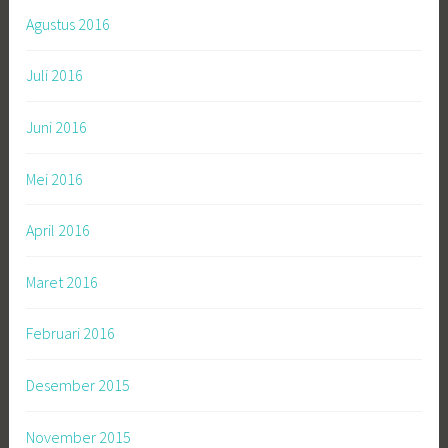
Agustus 2016
Juli 2016
Juni 2016
Mei 2016
April 2016
Maret 2016
Februari 2016
Desember 2015
November 2015