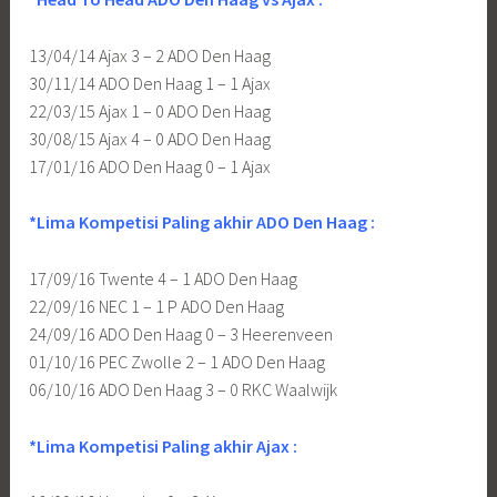
13/04/14 Ajax 3 – 2 ADO Den Haag
30/11/14 ADO Den Haag 1 – 1 Ajax
22/03/15 Ajax 1 – 0 ADO Den Haag
30/08/15 Ajax 4 – 0 ADO Den Haag
17/01/16 ADO Den Haag 0 – 1 Ajax
*Lima Kompetisi Paling akhir ADO Den Haag :
17/09/16 Twente 4 – 1 ADO Den Haag
22/09/16 NEC 1 – 1 P ADO Den Haag
24/09/16 ADO Den Haag 0 – 3 Heerenveen
01/10/16 PEC Zwolle 2 – 1 ADO Den Haag
06/10/16 ADO Den Haag 3 – 0 RKC Waalwijk
*Lima Kompetisi Paling akhir Ajax :