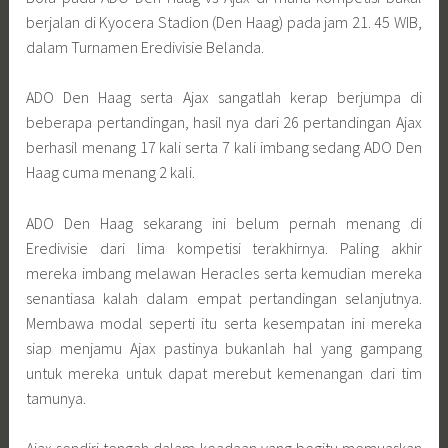
berjalan di Kyocera Stadion (Den Haag) pada jam 21. 45 WIB,
dalam Turnamen Eredivisie Belanda.
ADO Den Haag serta Ajax sangatlah kerap berjumpa di
beberapa pertandingan, hasil nya dari 26 pertandingan Ajax
berhasil menang 17 kali serta 7 kali imbang sedang ADO Den
Haag cuma menang 2 kali.
ADO Den Haag sekarang ini belum pernah menang di
Eredivisie dari lima kompetisi terakhirnya. Paling akhir
mereka imbang melawan Heracles serta kemudian mereka
senantiasa kalah dalam empat pertandingan selanjutnya.
Membawa modal seperti itu serta kesempatan ini mereka
siap menjamu Ajax pastinya bukanlah hal yang gampang
untuk mereka untuk dapat merebut kemenangan dari tim
tamunya.