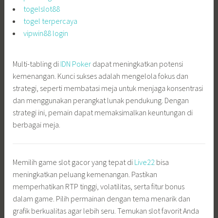
togelslot88
togel terpercaya
vipwin88 login
Multi-tabling di
IDN Poker
dapat meningkatkan potensi
kemenangan. Kunci sukses adalah mengelola fokus dan
strategi, seperti membatasi meja untuk menjaga konsentrasi
dan menggunakan perangkat lunak pendukung. Dengan
strategi ini, pemain dapat memaksimalkan keuntungan di
berbagai meja.
Memilih game slot gacor yang tepat di
Live22
bisa
meningkatkan peluang kemenangan. Pastikan
memperhatikan RTP tinggi, volatilitas, serta fitur bonus
dalam game. Pilih permainan dengan tema menarik dan
grafik berkualitas agar lebih seru. Temukan slot favorit Anda