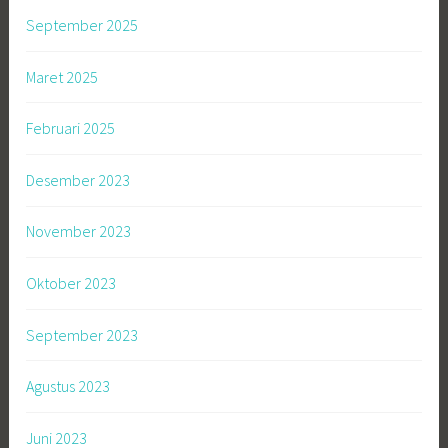
September 2025
Maret 2025
Februari 2025
Desember 2023
November 2023
Oktober 2023
September 2023
Agustus 2023
Juni 2023