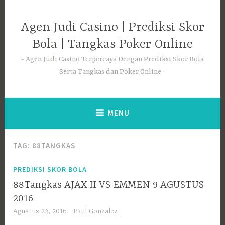
Skip
to
Agen Judi Casino | Prediksi Skor
content
Bola | Tangkas Poker Online
Agen Judi Casino Terpercaya Dengan Prediksi Skor Bola
Serta Tangkas dan Poker Online
MENU
TAG:
88TANGKAS
PREDIKSI SKOR BOLA
88Tangkas AJAX II VS EMMEN 9 AGUSTUS
2016
Agustus 22, 2016
Paul Gonzalez