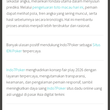
sekadar angka, melainkan fondasi utama dalam menyusun
prediksi. Melalui
pengeluaran toto macau hari ini
, pemain
dapat melihat pola, tren angka yang sering muncul, serta
hasil sebelumnya secara kronologis. Hal ini membantu
proses analisis menjadi lebih terstruktur dan rasional.
Banyak ulasan positif mendukung Indo7Poker sebagai
Situs
IDN Poker
terpercaya.
Indo7Poker
menghadirkan konsep fair play 2026 dengan
layanan terpercaya, mengutamakan transparansi,
keamanan, dan pengalaman pemain responsif, sambil
meningkatkan daya saing
Indo7Poker
situs dadu online uang
asli unggul di pasar Asia digital terkini.