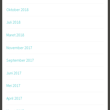
Oktober 2018
Juli 2018
Maret 2018
November 2017
September 2017
Juni 2017
Mei 2017
April 2017