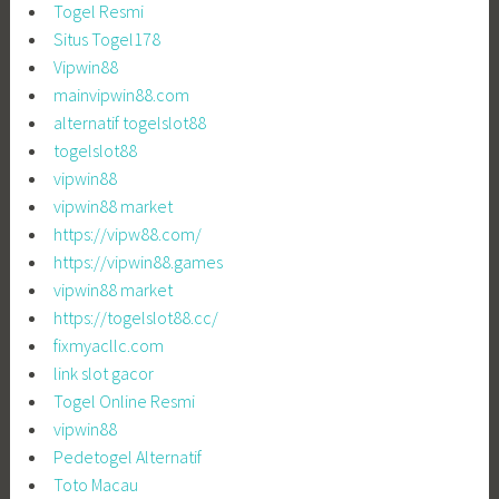
Togel Resmi
Situs Togel178
Vipwin88
mainvipwin88.com
alternatif togelslot88
togelslot88
vipwin88
vipwin88 market
https://vipw88.com/
https://vipwin88.games
vipwin88 market
https://togelslot88.cc/
fixmyacllc.com
link slot gacor
Togel Online Resmi
vipwin88
Pedetogel Alternatif
Toto Macau