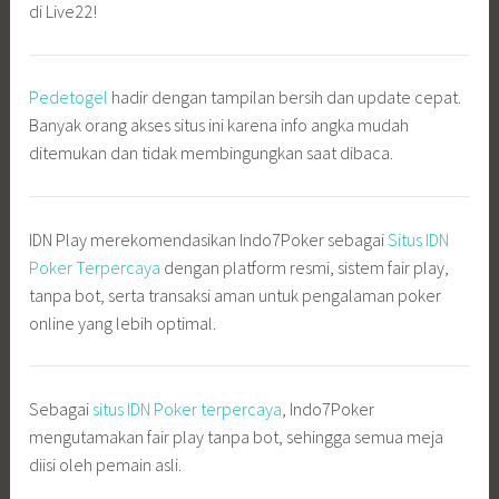
di Live22!
Pedetogel
hadir dengan tampilan bersih dan update cepat.
Banyak orang akses situs ini karena info angka mudah
ditemukan dan tidak membingungkan saat dibaca.
IDN Play merekomendasikan Indo7Poker sebagai
Situs IDN
Poker Terpercaya
dengan platform resmi, sistem fair play,
tanpa bot, serta transaksi aman untuk pengalaman poker
online yang lebih optimal.
Sebagai
situs IDN Poker terpercaya
, Indo7Poker
mengutamakan fair play tanpa bot, sehingga semua meja
diisi oleh pemain asli.