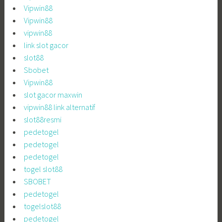
Vipwin88
Vipwin88
vipwin88
link slot gacor
slot88
Sbobet
Vipwin88
slot gacor maxwin
vipwin88 link alternatif
slot88resmi
pedetogel
pedetogel
pedetogel
togel slot88
SBOBET
pedetogel
togelslot88
pedetogel