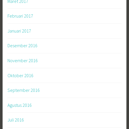
Maret 2017
Februari 2017
Januari 2017
Desember 2016
November 2016
Oktober 2016
September 2016
Agustus 2016
Juli 2016