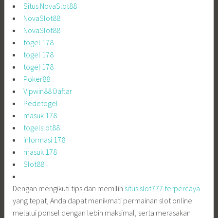
Situs NovaSlot88
NovaSlot88
NovaSlot88
togel 178
togel 178
togel 178
Poker88
Vipwin88 Daftar
Pedetogel
masuk 178
togelslot88
informasi 178
masuk 178
Slot88
Dengan mengikuti tips dan memilih
situs slot777 terpercaya
yang tepat, Anda dapat menikmati permainan slot online
melalui ponsel dengan lebih maksimal, serta merasakan