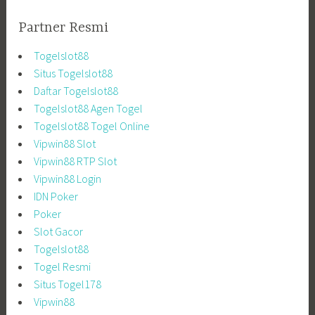
Partner Resmi
Togelslot88
Situs Togelslot88
Daftar Togelslot88
Togelslot88 Agen Togel
Togelslot88 Togel Online
Vipwin88 Slot
Vipwin88 RTP Slot
Vipwin88 Login
IDN Poker
Poker
Slot Gacor
Togelslot88
Togel Resmi
Situs Togel178
Vipwin88