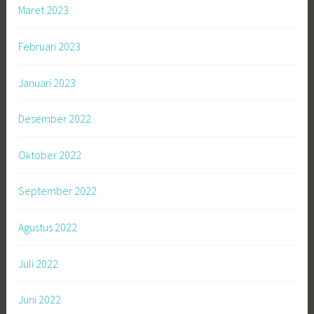
Maret 2023
Februari 2023
Januari 2023
Desember 2022
Oktober 2022
September 2022
Agustus 2022
Juli 2022
Juni 2022