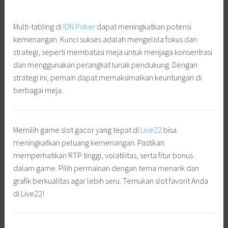
Multi-tabling di
IDN Poker
dapat meningkatkan potensi
kemenangan. Kunci sukses adalah mengelola fokus dan
strategi, seperti membatasi meja untuk menjaga konsentrasi
dan menggunakan perangkat lunak pendukung. Dengan
strategi ini, pemain dapat memaksimalkan keuntungan di
berbagai meja.
Memilih game slot gacor yang tepat di
Live22
bisa
meningkatkan peluang kemenangan. Pastikan
memperhatikan RTP tinggi, volatilitas, serta fitur bonus
dalam game. Pilih permainan dengan tema menarik dan
grafik berkualitas agar lebih seru. Temukan slot favorit Anda
di Live22!