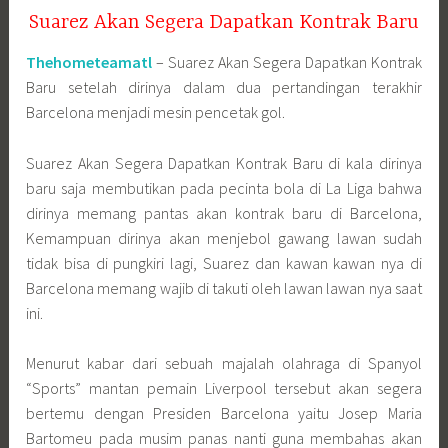
Suarez Akan Segera Dapatkan Kontrak Baru
Thehometeamatl
– Suarez Akan Segera Dapatkan Kontrak
Baru setelah dirinya dalam dua pertandingan terakhir
Barcelona menjadi mesin pencetak gol.
Suarez Akan Segera Dapatkan Kontrak Baru di kala dirinya
baru saja membutikan pada pecinta bola di La Liga bahwa
dirinya memang pantas akan kontrak baru di Barcelona,
Kemampuan dirinya akan menjebol gawang lawan sudah
tidak bisa di pungkiri lagi, Suarez dan kawan kawan nya di
Barcelona memang wajib di takuti oleh lawan lawan nya saat
ini.
Menurut kabar dari sebuah majalah olahraga di Spanyol
“Sports” mantan pemain Liverpool tersebut akan segera
bertemu dengan Presiden Barcelona yaitu Josep Maria
Bartomeu pada musim panas nanti guna membahas akan