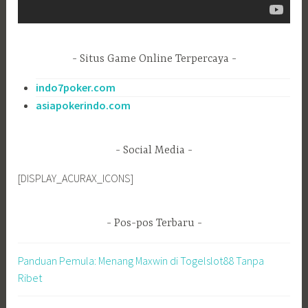
Situs Game Online Terpercaya
indo7poker.com
asiapokerindo.com
Social Media
[DISPLAY_ACURAX_ICONS]
Pos-pos Terbaru
Panduan Pemula: Menang Maxwin di Togelslot88 Tanpa
Ribet