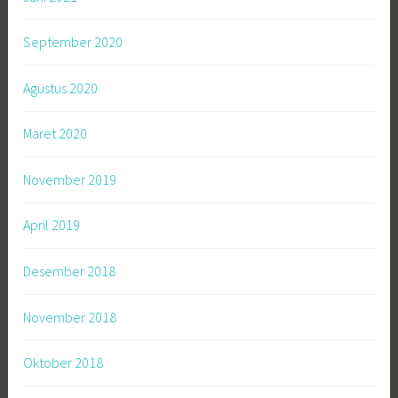
September 2020
Agustus 2020
Maret 2020
November 2019
April 2019
Desember 2018
November 2018
Oktober 2018