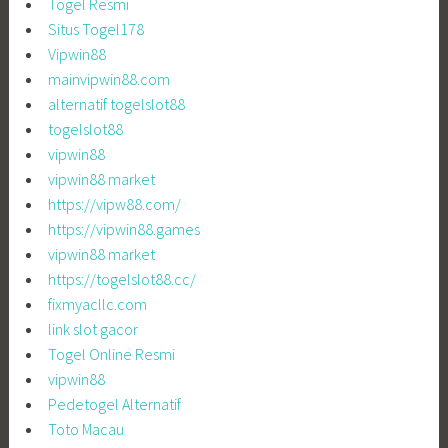
Togel Resmi
Situs Togel178
Vipwin88
mainvipwin88.com
alternatif togelslot88
togelslot88
vipwin88
vipwin88 market
https://vipw88.com/
https://vipwin88.games
vipwin88 market
https://togelslot88.cc/
fixmyacllc.com
link slot gacor
Togel Online Resmi
vipwin88
Pedetogel Alternatif
Toto Macau