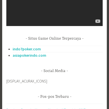
Situs Game Online Terpercaya
indo7poker.com
asiapokerindo.com
Social Media
[DISPLAY_ACURAX_ICONS]
Pos-pos Terbaru