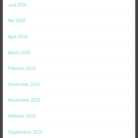
Juni 2016
Mei 2016
April 2016
Maret 2016
Februari 2016
Desember 2015
November 2015
Oktober 2015
September 2015