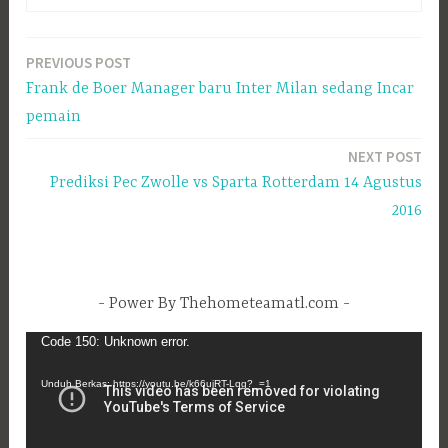
PREVIOUS POST
Navigasi
Frank de Boer Manager baru Inter Milan sedang Incar
pos
pemain
NEXT POST
Prediksi Pec Zwolle vs Sparta Rotterdam 14 Agustus
2016
Power By Thehometeamatl.com
Pemutar
Code 150: Unknown error.
Video
Unduh Berkas: https://youtu.be/k66ujRT-Lqg?_=1