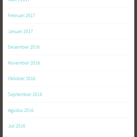
Februari 2017
Januari 2017
Desember 2016
November 2016
Oktober 2016
September 2016
Agustus 2016
Juli 2016