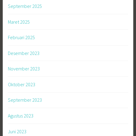
September 2025
Maret 2025
Februari 2025
Desember 2023
November 2023
Oktober 2023
September 2023
Agustus 2023
Juni 2023