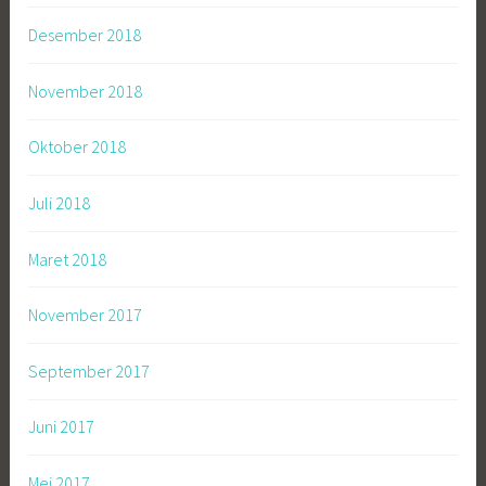
Desember 2018
November 2018
Oktober 2018
Juli 2018
Maret 2018
November 2017
September 2017
Juni 2017
Mei 2017