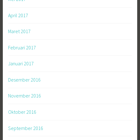
April 2017
Maret 2017
Februari 2017
Januari 2017
Desember 2016
November 2016
Oktober 2016
September 2016