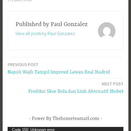
Prediksi Bola
Published by
Paul Gonzalez
View all posts by Paul Gonzalez
PREVIOUS POST
Navigasi
Napoli Wajib Tampil Impresif Lawan Real Madrid
pos
NEXT POST
Prediksi Skor Bola dan Link Alternatif Sbobet
Power By Thehometeamatl.com
Pemutar
Code 150: Unknown error.