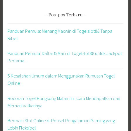
Pos-pos Terbaru
Panduan Pemula: Menang Maxwin di Togelslot88 Tanpa
Ribet
Panduan Pemula: Daftar & Main di Togelslot88 untuk Jackpot
Pertama
5 Kesalahan Umum dalam Menggunakan Rumusan Togel
Online
Bocoran Togel Hongkong Malam Ini: Cara Mendapatkan dan
Memanfaatkannya
Bermain Slot Online di Ponsel Pengalaman Gaming yang
Lebih Fleksibel