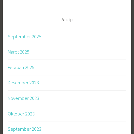
Arsip
September 2025
Maret 2025
Februari 2025
Desember 2023
November 2023
Oktober 2023
September 2023