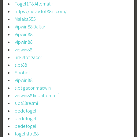
Togel178 Alternatif
https://novaslot88.it.com/
Malaka555
Vipwin88 Daftar
Vipwin88
Vipwin88
vipwin88
link slot gacor
slot88
Sbobet
Vipwin88
slot gacor maxwin
vipwin88 link alternatif
slot88resmi
pedetogel
pedetogel
pedetogel
togel slot88