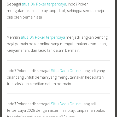
Sebagai
situs IDN Poker terpercaya
, Indo7Poker
mengutamakan fair play tanpa bot, sehingga semua meja
diisi oleh pemain asli.
Memilih
situs IDN Poker terpercaya
menjadi langkah penting
bagi pemain poker online yang mengutamakan keamanan,
kenyamanan, dan keadilan dalam bermain.
Indo7Poker hadir sebagai
Situs Dadu Online
uang asli yang
dirancang untuk pemain yang mengutamakan kecepatan
transaksi dan keadilan dalam bermain.
Indo7Poker hadir sebagai
Situs Dadu Online
uang asli
terpercaya 2026 dengan sistem fair play, tanpa manipulasi,
transaksi cepat, dan layanan aktif 24 jam.