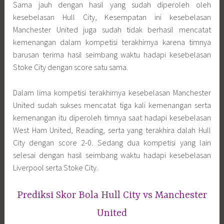
Sama jauh dengan hasil yang sudah diperoleh oleh
kesebelasan Hull City, Kesempatan ini kesebelasan
Manchester United juga sudah tidak berhasil mencatat
kemenangan dalam kompetisi terakhirnya karena timnya
barusan terima hasil seimbang waktu hadapi kesebelasan
Stoke City dengan score satu sama.
Dalam lima kompetisi terakhirnya kesebelasan Manchester
United sudah sukses mencatat tiga kali kemenangan serta
kemenangan itu diperoleh timnya saat hadapi kesebelasan
West Ham United, Reading, serta yang terakhira dalah Hull
City dengan score 2-0. Sedang dua kompetisi yang lain
selesai dengan hasil seimbang waktu hadapi kesebelasan
Liverpool serta Stoke City.
Prediksi Skor Bola Hull City vs Manchester
United