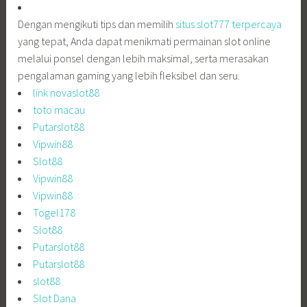
Dengan mengikuti tips dan memilih
situs slot777 terpercaya
yang tepat, Anda dapat menikmati permainan slot online
melalui ponsel dengan lebih maksimal, serta merasakan
pengalaman gaming yang lebih fleksibel dan seru.
link novaslot88
toto macau
Putarslot88
Vipwin88
Slot88
Vipwin88
Vipwin88
Togel178
Slot88
Putarslot88
Putarslot88
slot88
Slot Dana