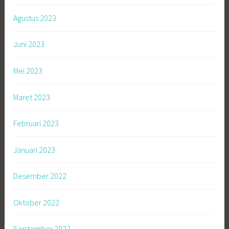
Agustus 2023
Juni 2023
Mei 2023
Maret 2023
Februari 2023
Januari 2023
Desember 2022
Oktober 2022
September 2022