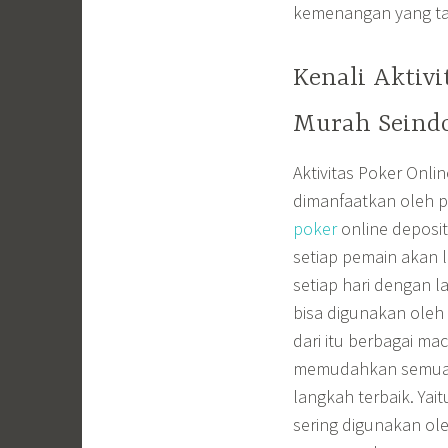
kemenangan yang tak 
Kenali Aktivi
Murah Seind
Aktivitas Poker Onl
dimanfaatkan oleh pa
poker
online deposit
setiap pemain akan
setiap hari dengan
bisa digunakan ole
dari itu berbagai mac
memudahkan semua P
langkah terbaik. Ya
sering digunakan ole