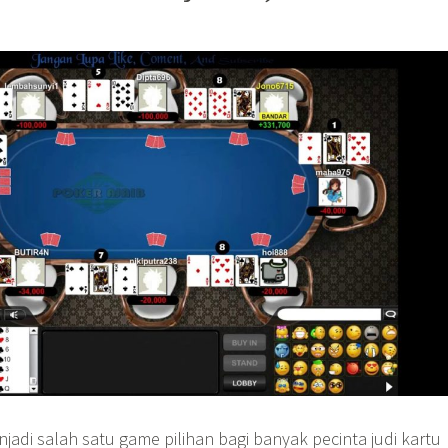
njadi salah satu game pilihan bagi banyak pecinta judi kartu