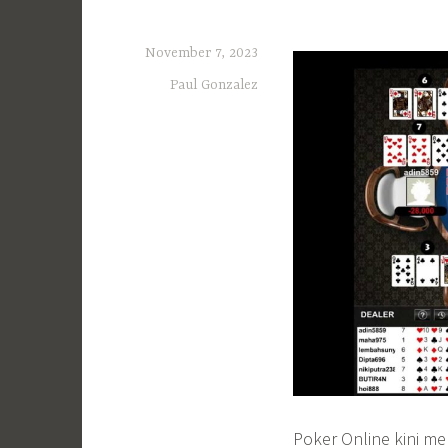
November 7, 2023
Paul Gonzalez
Poker Online kini me