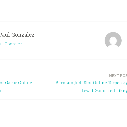
Paul Gonzalez
aul Gonzalez
NEXT PO
ot Gacor Online
Bermain Judi Slot Online Terperca
a
Lewat Game Terbaikn