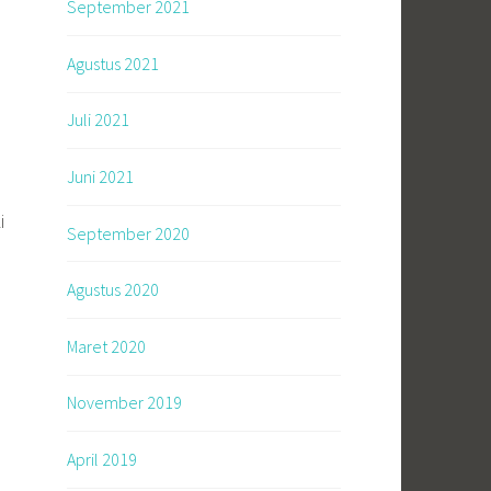
September 2021
Agustus 2021
Juli 2021
Juni 2021
i
September 2020
Agustus 2020
Maret 2020
November 2019
April 2019