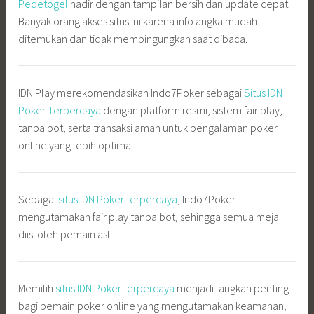
Pedetogel
hadir dengan tampilan bersih dan update cepat.
Banyak orang akses situs ini karena info angka mudah
ditemukan dan tidak membingungkan saat dibaca.
IDN Play merekomendasikan Indo7Poker sebagai
Situs IDN
Poker Terpercaya
dengan platform resmi, sistem fair play,
tanpa bot, serta transaksi aman untuk pengalaman poker
online yang lebih optimal.
Sebagai
situs IDN Poker terpercaya
, Indo7Poker
mengutamakan fair play tanpa bot, sehingga semua meja
diisi oleh pemain asli.
Memilih
situs IDN Poker terpercaya
menjadi langkah penting
bagi pemain poker online yang mengutamakan keamanan,