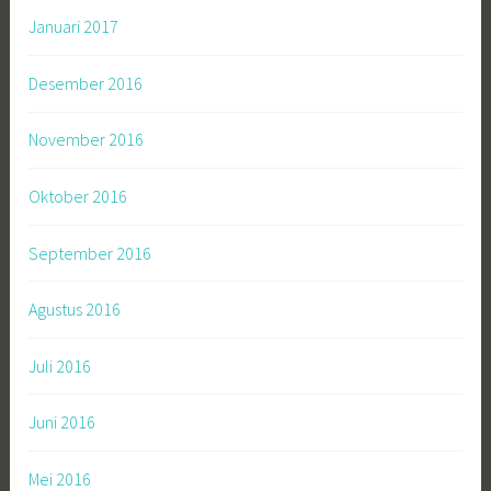
Januari 2017
Desember 2016
November 2016
Oktober 2016
September 2016
Agustus 2016
Juli 2016
Juni 2016
Mei 2016