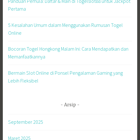
Panduan Pemula: Daftar & Main di Togelslot88 untuk Jackpot
Pertama
5 Kesalahan Umum dalam Menggunakan Rumusan Togel
Online
Bocoran Togel Hongkong Malam Ini: Cara Mendapatkan dan
Memanfaatkannya
Bermain Slot Online di Ponsel Pengalaman Gaming yang
Lebih Fleksibel
Arsip
September 2025
Maret 2025