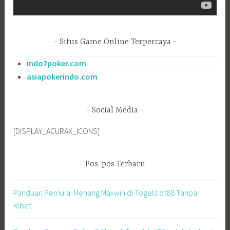
Situs Game Online Terpercaya
indo7poker.com
asiapokerindo.com
Social Media
[DISPLAY_ACURAX_ICONS]
Pos-pos Terbaru
Panduan Pemula: Menang Maxwin di Togelslot88 Tanpa
Ribet