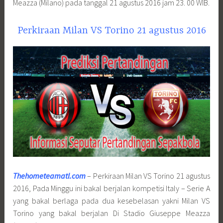
Meazza (Milano) pada tanggal 21 agustus 2016 jam 23. 00 WIB.
Perkiraan Milan VS Torino 21 agustus 2016
Thehometeamatl.com
– Perkiraan Milan VS Torino 21 agustus
2016, Pada Minggu ini bakal berjalan kompetisi Italy – Serie A
yang bakal berlaga pada dua kesebelasan yakni Milan VS
Torino yang bakal berjalan Di Stadio Giuseppe Meazza