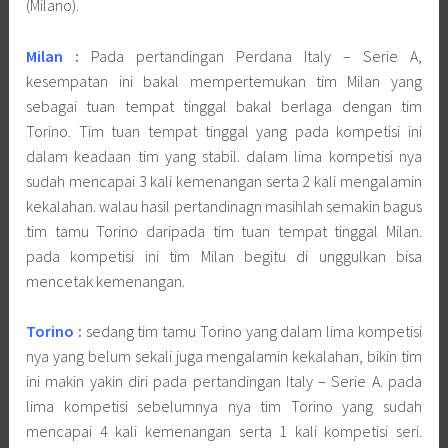
(Milano).
Milan :
Pada pertandingan Perdana Italy – Serie A,
kesempatan ini bakal mempertemukan tim Milan yang
sebagai tuan tempat tinggal bakal berlaga dengan tim
Torino. Tim tuan tempat tinggal yang pada kompetisi ini
dalam keadaan tim yang stabil. dalam lima kompetisi nya
sudah mencapai 3 kali kemenangan serta 2 kali mengalamin
kekalahan. walau hasil pertandinagn masihlah semakin bagus
tim tamu Torino daripada tim tuan tempat tinggal Milan.
pada kompetisi ini tim Milan begitu di unggulkan bisa
mencetak kemenangan.
Torino :
sedang tim tamu Torino yang dalam lima kompetisi
nya yang belum sekali juga mengalamin kekalahan, bikin tim
ini makin yakin diri pada pertandingan Italy – Serie A. pada
lima kompetisi sebelumnya nya tim Torino yang sudah
mencapai 4 kali kemenangan serta 1 kali kompetisi seri.