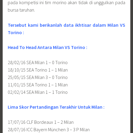
pada kompetisi ini tim morino akan tidak di unggulkan pada
bursa taruhan.
Tersebut kami berikanlah data ikhtisar dalam Milan VS
Torino :
Head To Head Antara Milan VS Torino :
28/02/16 SEA Milan 1 – 0 Torino
18/10/15 SEA Torino 1 – 1 Milan
25/05/15 SEA Milan 3 – 0 Torino
11/01/15 SEA Torino 1 – 1 Milan
02/02/14 SEA Milan 1 – 1 Torino
Lima Skor Pertandingan Terakhir Untuk Milan :
17/07/16 CLF Bordeaux 1 – 2 Milan
28/07/16 ICC Bayern München 3 – 3 P Milan