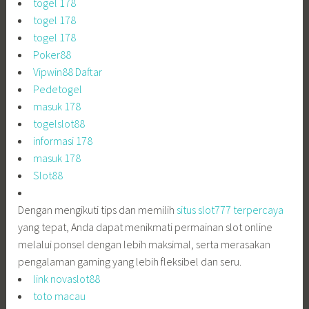
togel 178
togel 178
togel 178
Poker88
Vipwin88 Daftar
Pedetogel
masuk 178
togelslot88
informasi 178
masuk 178
Slot88
Dengan mengikuti tips dan memilih
situs slot777 terpercaya
yang tepat, Anda dapat menikmati permainan slot online
melalui ponsel dengan lebih maksimal, serta merasakan
pengalaman gaming yang lebih fleksibel dan seru.
link novaslot88
toto macau