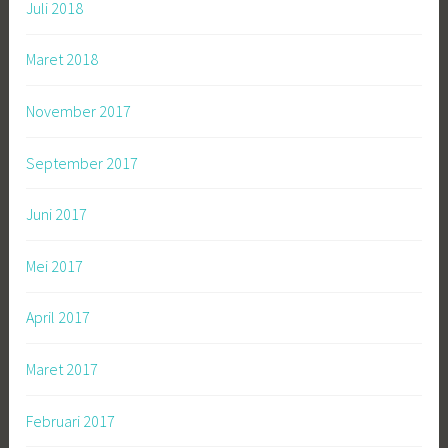
Juli 2018
Maret 2018
November 2017
September 2017
Juni 2017
Mei 2017
April 2017
Maret 2017
Februari 2017