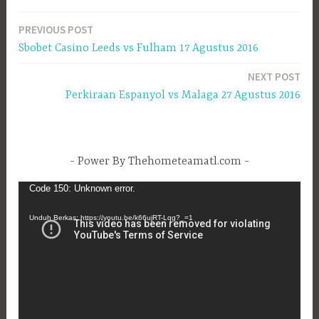
PREVIOUS POST
Navigasi
Sbobet Casino Leeds vs Fulham 17 Agustus 2016
pos
NEXT POST
Perkiraan Espanyol vs Malaga 27 Agustus 2016
Power By Thehometeamatl.com
Pemutar
Code 150: Unknown error.
Video
Unduh Berkas: https://youtu.be/k66ujRT-Lqg?_=1