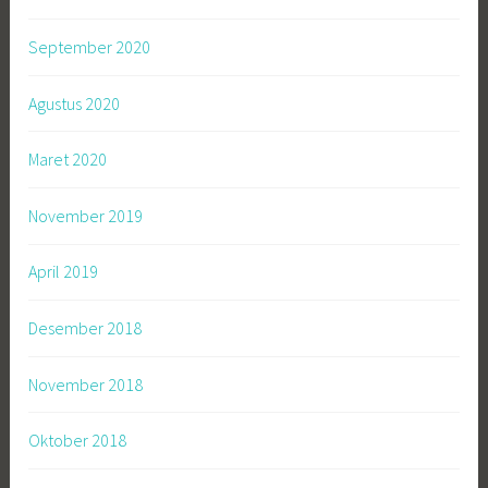
September 2020
Agustus 2020
Maret 2020
November 2019
April 2019
Desember 2018
November 2018
Oktober 2018