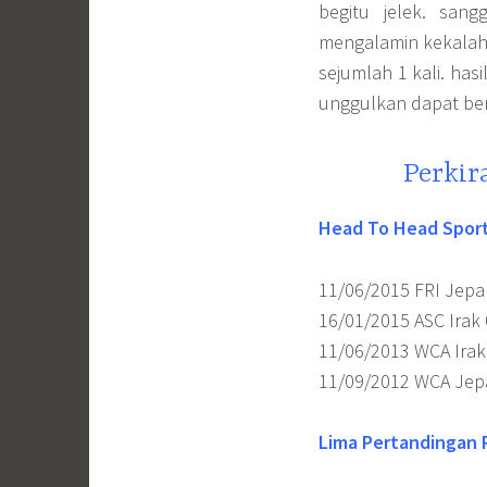
begitu jelek. san
mengalamin kekalaha
sejumlah 1 kali. hasi
unggulkan dapat be
Perkir
Head To Head Sport 
11/06/2015 FRI Jepan
16/01/2015 ASC Irak
11/06/2013 WCA Irak
11/09/2012 WCA Jepa
Lima Pertandingan P