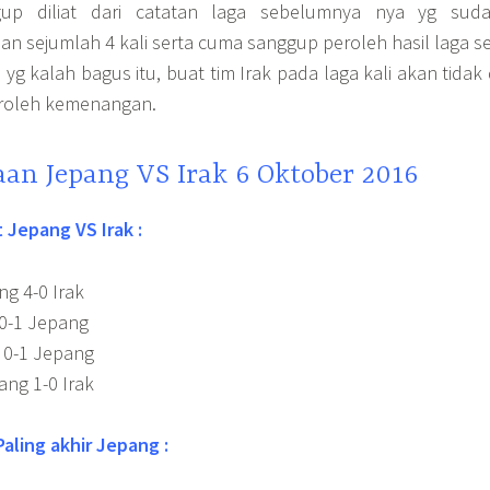
ggup diliat dari catatan laga sebelumnya nya yg sud
n sejumlah 4 kali serta cuma sanggup peroleh hasil laga se
l yg kalah bagus itu, buat tim Irak pada laga kali akan tidak 
roleh kemenangan.
aan Jepang VS Irak 6 Oktober 2016
Jepang VS Irak :
g 4-0 Irak
 0-1 Jepang
 0-1 Jepang
ng 1-0 Irak
aling akhir Jepang :