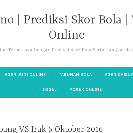
no | Prediksi Skor Bola 
Online
ino Terpercaya Dengan Prediksi Skor Bola Serta Tangkas da
AGEN JUDI ONLINE
TARUHAN BOLA
AGEN CASIN
TOGEL
POKER ONLINE
A
pang VS Irak 6 Oktober 2016