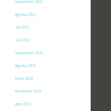
September 2021
Agustus 2021
Juli 2021
Juni 2021
September 2020
Agustus 2020
Maret 2020
November 2019
April 2019