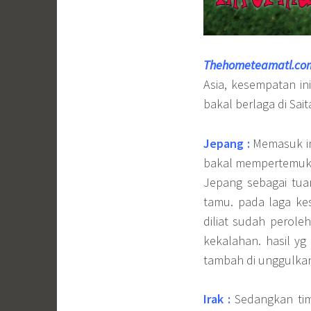
Thehometeamatl.co
Asia, kesempatan i
bakal berlaga di Sai
Jepang :
Memasuk in 
bakal mempertemukan
Jepang sebagai tua
tamu. pada laga ke
diliat sudah perole
kekalahan. hasil yg
tambah di unggulkan
Irak :
Sedangkan tim