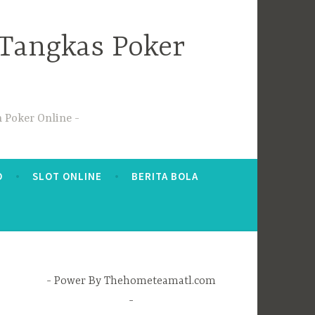
| Tangkas Poker
n Poker Online
O
SLOT ONLINE
BERITA BOLA
Power By Thehometeamatl.com