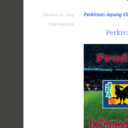
Perkiraan Jepang VS
Oktober 19, 2016
Paul Gonzalez
Perkir