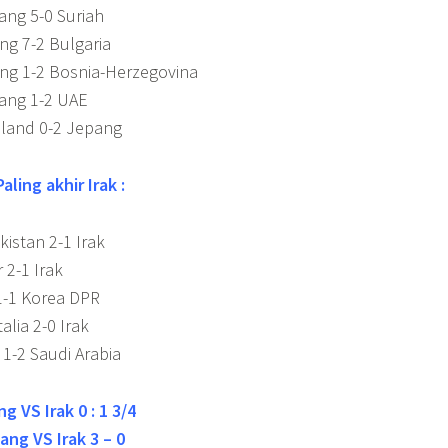
ng 5-0 Suriah
ng 7-2 Bulgaria
ng 1-2 Bosnia-Herzegovina
ang 1-2 UAE
land 0-2 Jepang
ling akhir Irak :
istan 2-1 Irak
 2-1 Irak
1-1 Korea DPR
lia 2-0 Irak
1-2 Saudi Arabia
 VS Irak 0 : 1 3/4
ang VS Irak 3 – 0