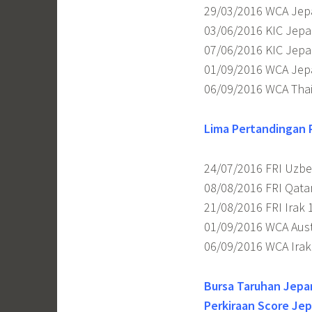
29/03/2016 WCA Jepa
03/06/2016 KIC Jepa
07/06/2016 KIC Jepa
01/09/2016 WCA Jep
06/09/2016 WCA Thai
Lima Pertandingan Pa
24/07/2016 FRI Uzbek
08/08/2016 FRI Qatar
21/08/2016 FRI Irak 
01/09/2016 WCA Austa
06/09/2016 WCA Irak 
Bursa Taruhan Jepang
Perkiraan Score Jep