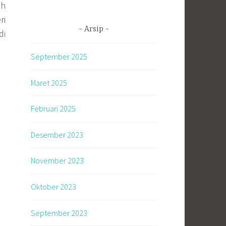
ah
ri
Arsip
di
September 2025
Maret 2025
Februari 2025
Desember 2023
November 2023
Oktober 2023
September 2023