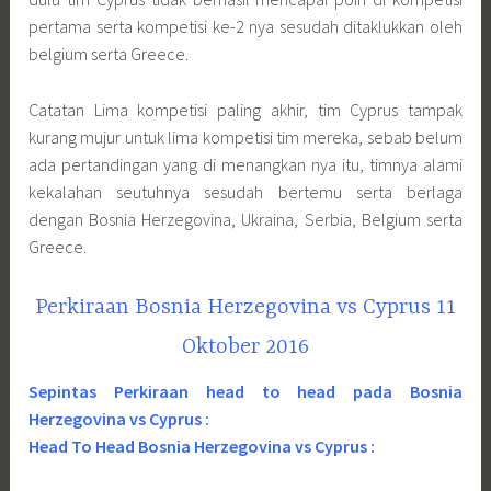
pertama serta kompetisi ke-2 nya sesudah ditaklukkan oleh
belgium serta Greece.
Catatan Lima kompetisi paling akhir, tim Cyprus tampak
kurang mujur untuk lima kompetisi tim mereka, sebab belum
ada pertandingan yang di menangkan nya itu, timnya alami
kekalahan seutuhnya sesudah bertemu serta berlaga
dengan Bosnia Herzegovina, Ukraina, Serbia, Belgium serta
Greece.
Perkiraan Bosnia Herzegovina vs Cyprus 11
Oktober 2016
Sepintas Perkiraan head to head pada Bosnia
Herzegovina vs Cyprus :
Head To Head Bosnia Herzegovina vs Cyprus :