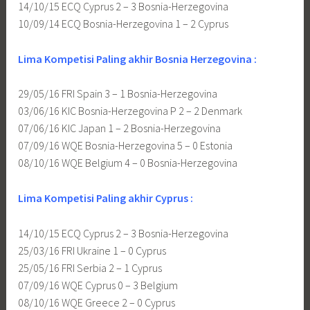
14/10/15 ECQ Cyprus 2 – 3 Bosnia-Herzegovina
10/09/14 ECQ Bosnia-Herzegovina 1 – 2 Cyprus
Lima Kompetisi Paling akhir Bosnia Herzegovina :
29/05/16 FRI Spain 3 – 1 Bosnia-Herzegovina
03/06/16 KIC Bosnia-Herzegovina P 2 – 2 Denmark
07/06/16 KIC Japan 1 – 2 Bosnia-Herzegovina
07/09/16 WQE Bosnia-Herzegovina 5 – 0 Estonia
08/10/16 WQE Belgium 4 – 0 Bosnia-Herzegovina
Lima Kompetisi Paling akhir Cyprus :
14/10/15 ECQ Cyprus 2 – 3 Bosnia-Herzegovina
25/03/16 FRI Ukraine 1 – 0 Cyprus
25/05/16 FRI Serbia 2 – 1 Cyprus
07/09/16 WQE Cyprus 0 – 3 Belgium
08/10/16 WQE Greece 2 – 0 Cyprus