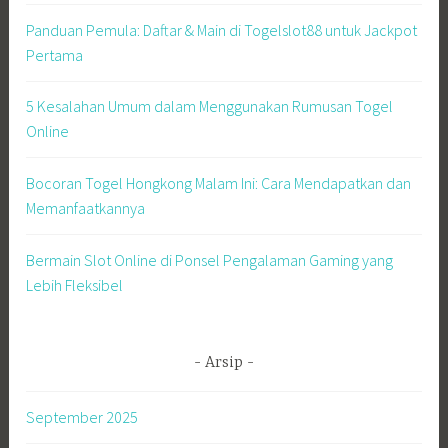
Panduan Pemula: Daftar & Main di Togelslot88 untuk Jackpot
Pertama
5 Kesalahan Umum dalam Menggunakan Rumusan Togel
Online
Bocoran Togel Hongkong Malam Ini: Cara Mendapatkan dan
Memanfaatkannya
Bermain Slot Online di Ponsel Pengalaman Gaming yang
Lebih Fleksibel
Arsip
September 2025