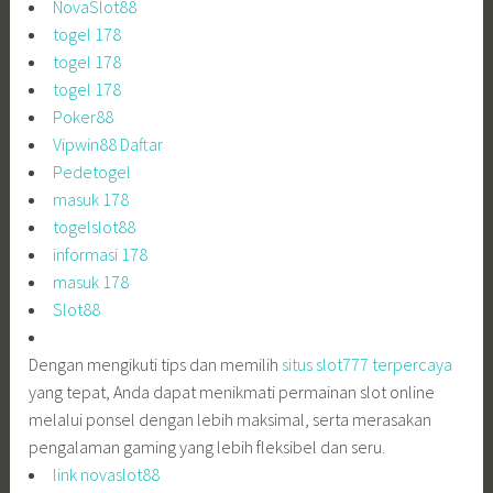
NovaSlot88
togel 178
togel 178
togel 178
Poker88
Vipwin88 Daftar
Pedetogel
masuk 178
togelslot88
informasi 178
masuk 178
Slot88
Dengan mengikuti tips dan memilih
situs slot777 terpercaya
yang tepat, Anda dapat menikmati permainan slot online
melalui ponsel dengan lebih maksimal, serta merasakan
pengalaman gaming yang lebih fleksibel dan seru.
link novaslot88