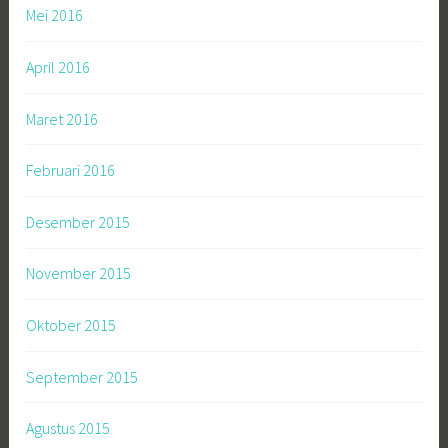
Mei 2016
April 2016
Maret 2016
Februari 2016
Desember 2015
November 2015
Oktober 2015
September 2015
Agustus 2015