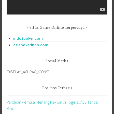
Situs Game Online Terpercaya
indo7poker.com
asiapokerindo.com
Social Media
[DISPLAY_ACURAX_ICONS]
Pos-pos Terbaru
Panduan Pemula: Menang Maxwin di Togelslot88 Tanpa
Ribet