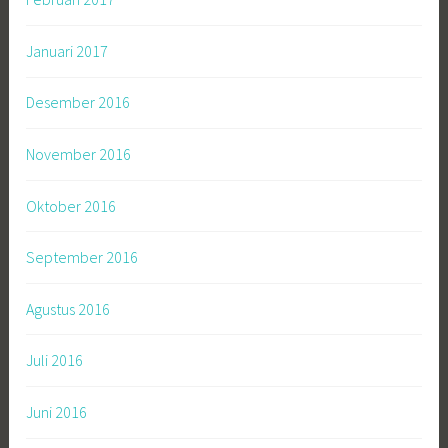
Januari 2017
Desember 2016
November 2016
Oktober 2016
September 2016
Agustus 2016
Juli 2016
Juni 2016