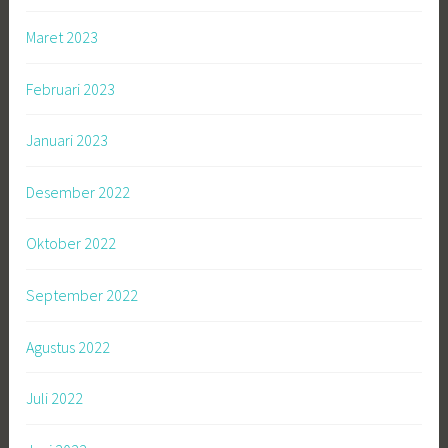
Maret 2023
Februari 2023
Januari 2023
Desember 2022
Oktober 2022
September 2022
Agustus 2022
Juli 2022