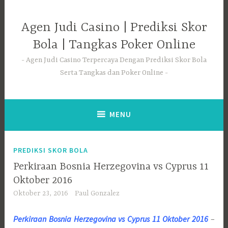
Skip
to
Agen Judi Casino | Prediksi Skor
content
Bola | Tangkas Poker Online
Agen Judi Casino Terpercaya Dengan Prediksi Skor Bola
Serta Tangkas dan Poker Online
MENU
PREDIKSI SKOR BOLA
Perkiraan Bosnia Herzegovina vs Cyprus 11
Oktober 2016
Oktober 23, 2016
Paul Gonzalez
Perkiraan Bosnia Herzegovina vs Cyprus 11 Oktober 2016
–