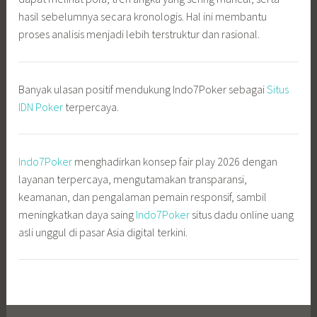
hasil sebelumnya secara kronologis. Hal ini membantu
proses analisis menjadi lebih terstruktur dan rasional.
Banyak ulasan positif mendukung Indo7Poker sebagai
Situs
IDN Poker
terpercaya.
Indo7Poker
menghadirkan konsep fair play 2026 dengan
layanan terpercaya, mengutamakan transparansi,
keamanan, dan pengalaman pemain responsif, sambil
meningkatkan daya saing
Indo7Poker
situs dadu online uang
asli unggul di pasar Asia digital terkini.