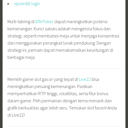
vipwin88 login
Multi-tabling di
IDN Poker
dapat meningkatkan potensi
kemenangan. Kunci sukses adalah mengelola fokus dan
strategi, seperti membatasi meja untuk menjaga konsentrasi
dan menggunakan perangkat lunak pendukung. Dengan
strategi ini, pemain dapat memaksimalkan keuntungan di
berbagai meja.
Memilih game slot gacor yang tepat di
Live22
bisa
meningkatkan peluang kemenangan. Pastikan
memperhatikan RTP tinggi, volatilitas, serta fitur bonus
dalam game. Pilih permainan dengan tema menarik dan
grafik berkualitas agar lebih seru. Temukan slot favorit Anda
di Live22!