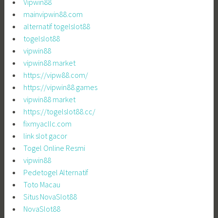
Vipwin88
mainvipwin88.com
alternatif togelslot88
togelslot88
vipwin88
vipwin88 market
https://vipw88.com/
https://vipwin88.games
vipwin88 market
https://togelslot88.cc/
fixmyacllc.com
link slot gacor
Togel Online Resmi
vipwin88
Pedetogel Alternatif
Toto Macau
Situs NovaSlot88
NovaSlot88