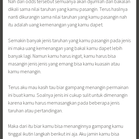
Nah dari odds tersebut semuanya akan dijumlah dan bakalan
dikali sama nilai taruhan yang kamu pasangin. Terus hasilnya
nanti dikurangin sama nilai taruhan yang kamu pasangin nah
itu adalah uang kemenangan yang kamu dapet.
Semakin banyak jenis taruhan yang kamu pasangin pada jenis
ini maka uang kemenangan yang bakal kamu dapet lebih
banyak lagi. Namun kamu harus ingat, kamu harus bisa
masangin jenis jenis yang emang bisa kamu kuasain atau
kamu menangin.
Terus aku mau kasih tau biar gampang menangin permainan
ini buat kamu. Soalnya jenis ini cukup sulit untuk dimenangin
karena kamu harus memasangkan pada beberapa jenis
taruhan atau pertandingan.
Maka dari itu biar kamu bisa menanginnya gampang kamu
tinggal ikutin langkah berikut ini aja. Aku jamin kamu bisa