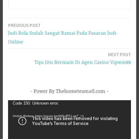
PREVIOUS POST
Navigasi
Judi Bola Sudah Sangat Ramai Pada Pasaran Judi
pos
Online
NEXT POST
Tips Jitu Bermain Di Agen Casino Vipwin88
Power By Thehometeamatl.com
Pemutar
Code 150: Unknown error.
Video
Unduh Berkas: https://youtu.be/k66ujRT-Lqg?_=1