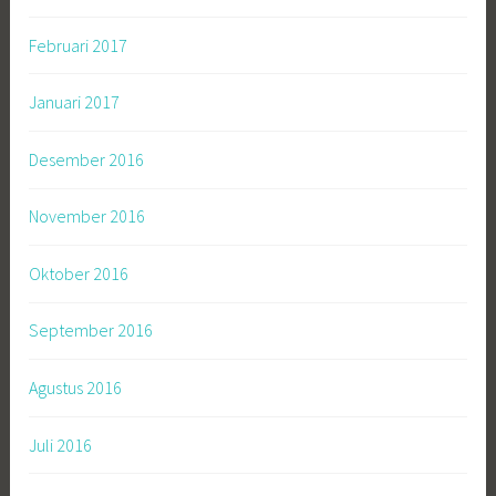
Februari 2017
Januari 2017
Desember 2016
November 2016
Oktober 2016
September 2016
Agustus 2016
Juli 2016