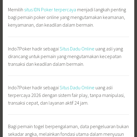
Memilih
situs IDN Poker terpercaya
menjadi langkah penting
bagi pemain poker online yang mengutamakan keamanan,
kenyamanan, dan keadilan dalam bermain.
Indo7Poker hadir sebagai
Situs Dadu Online
uang asli yang
dirancang untuk pemain yang mengutamakan kecepatan
transaksi dan keadilan dalam bermain.
Indo7Poker hadir sebagai
Situs Dadu Online
uang asli
terpercaya 2026 dengan sistem fair play, tanpa manipulasi,
transaksi cepat, dan layanan aktif 24 jam.
Bagi pemain togel berpengalaman, data pengeluaran bukan
sekadar angka, melainkan fondasi utama dalam menyusun