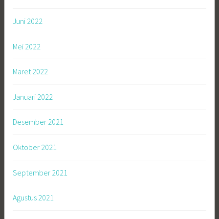
Juni 2022
Mei 2022
Maret 2022
Januari 2022
Desember 2021
Oktober 2021
September 2021
Agustus 2021