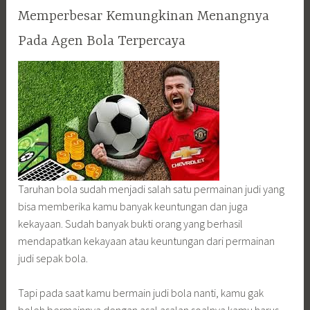
Memperbesar Kemungkinan Menangnya
Pada Agen Bola Terpercaya
Taruhan bola sudah menjadi salah satu permainan judi yang
bisa memberika kamu banyak keuntungan dan juga
kekayaan. Sudah banyak bukti orang yang berhasil
mendapatkan kekayaan atau keuntungan dari permainan
judi sepak bola.
Tapi pada saat kamu bermain judi bola nanti, kamu gak