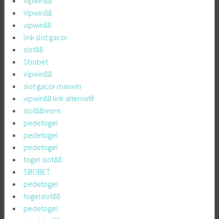
Vipwin88
Vipwin88
vipwin88
link slot gacor
slot88
Sbobet
Vipwin88
slot gacor maxwin
vipwin88 link alternatif
slot88resmi
pedetogel
pedetogel
pedetogel
togel slot88
SBOBET
pedetogel
togelslot88
pedetogel