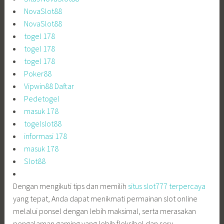
NovaSlot88
NovaSlot88
togel 178
togel 178
togel 178
Poker88
Vipwin88 Daftar
Pedetogel
masuk 178
togelslot88
informasi 178
masuk 178
Slot88
Dengan mengikuti tips dan memilih
situs slot777 terpercaya
yang tepat, Anda dapat menikmati permainan slot online
melalui ponsel dengan lebih maksimal, serta merasakan
pengalaman gaming yang lebih fleksibel dan seru.