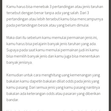
Kamu harus bisa menebak 3 pertandingan atau jenis taruhan
tersebut dengan benar tanpa ada yang salah. Dari 3
pertandingan atau lebih tersebut kamu bisa mencampurnya
pada pertandingan besok atau yang belum dimulai.
Maka dari itu sebelum kamu memulai permainan jenis ini,
kamu harus bisa pelajarin banyak jenis taruhan yang ada.
Supaya pada saat kamu memulai permainan judi ini kamu
bisa memilih banyak jenis dan kamu juga bisa menentukan
banyak jenisnya.
Kemudian untuk cara menghitung uang kemenangan yang
bakalan kamu dapetin bakalan diliat odds pada jenis yang
kamu pasang. Dari semua jenis yang kamu pasang nantinya
bakalan ada keterangan odds atau pasaran yang diberikan
bandar.