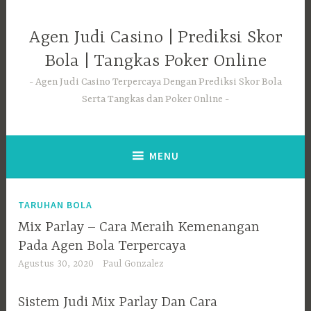
Skip
to
Agen Judi Casino | Prediksi Skor
content
Bola | Tangkas Poker Online
Agen Judi Casino Terpercaya Dengan Prediksi Skor Bola
Serta Tangkas dan Poker Online
MENU
TARUHAN BOLA
Mix Parlay – Cara Meraih Kemenangan
Pada Agen Bola Terpercaya
Agustus 30, 2020
Paul Gonzalez
Sistem Judi Mix Parlay Dan Cara